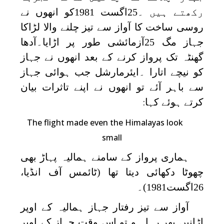
رکھتے ہیں ۔25اگست 1981کو انھوں نے
روسی ساخت کا آواز سے تیز چلنے والا لڑاکا
جہاز مگ 25آزمائشی طور پر اڑایا۔آدھا
گھنٹہ تک پرواز کرنے کے بعد انھوں نے جہاز
کو نیچے اتارا ۔ایئرمارشل جب ہوائی جہاز
سے باہر آئے تو انھوں نے اپنے تاثرات بیان
کرتے ہوئے کہا
:
The flight made even the Himalayas look
small
ہماری پرواز کے سامنے ہمالیہ پہاڑ بھی
چھوٹا دکھائی دیتا تھا (ٹائمس آف انڈیا،
26اگست1981)۔
آواز سے تیز رفتار جہاز ہمالیہ کے اوپر
اڑانیں بھر رہا ہو تو اس وقت جہاز کے اوپر