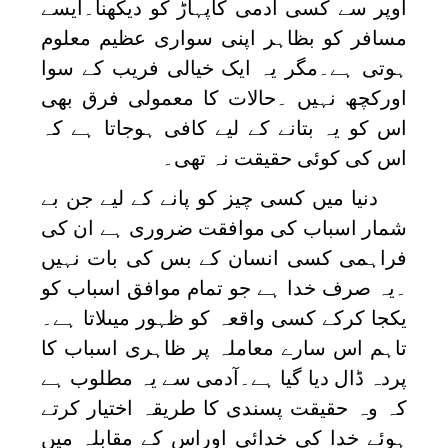
اوپر سے کسی آدمی کاپہاڑ کو دیکھنا۔ایسے
مسافر کو بظاہر اپنی سواری عظیم معلوم
ہوتی ہے۔مگر یہ ایک خیالی فریب کے سوا
اورکچھ نہیں ۔حالات کا معمولی فرق بھی
اس کو یہ بتانے کے لیے کافی ہوجاتا ہے کہ
اس کی کوئی حقیقت نہ تھی۔
دنیا میں کسی چیز کو پانے کے لیے جن بے
شمار اسباب کی موافقت ضروری ہے ان کی
فراہمی کسی انسان کے بس کی بات نہیں
۔یہ صرف خدا ہے جو تمام موافق اسباب کو
یکجا کرکے کسی واقعہ کو ظہور میںلاتا ہے۔
تاہم اس سارے معاملہ پر ظاہری اسباب کا
پردہ ڈال دیا گیا ہے۔آدمی سے یہ مطلوب ہے
کہ وہ حقیقت پسندی کا طریقہ اختیار کرتے
ہوئے خدا کی خدائی اوراس کے مقابلہ میں