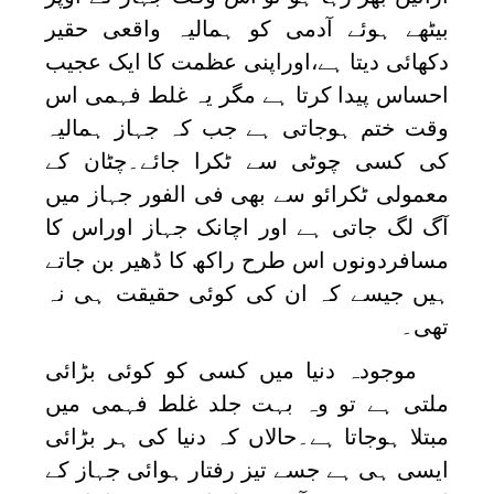
بیٹھے ہوئے آدمی کو ہمالیہ واقعی حقیر
دکھائی دیتا ہے،اوراپنی عظمت کا ایک عجیب
احساس پیدا کرتا ہے مگر یہ غلط فہمی اس
وقت ختم ہوجاتی ہے جب کہ جہاز ہمالیہ
کی کسی چوٹی سے ٹکرا جائے۔چٹان کے
معمولی ٹکرائو سے بھی فی الفور جہاز میں
آگ لگ جاتی ہے اور اچانک جہاز اوراس کا
مسافردونوں اس طرح راکھ کا ڈھیر بن جاتے
ہیں جیسے کہ ان کی کوئی حقیقت ہی نہ
تھی۔
موجودہ دنیا میں کسی کو کوئی بڑائی
ملتی ہے تو وہ بہت جلد غلط فہمی میں
مبتلا ہوجاتا ہے۔حالاں کہ دنیا کی ہر بڑائی
ایسی ہی ہے جسے تیز رفتار ہوائی جہاز کے