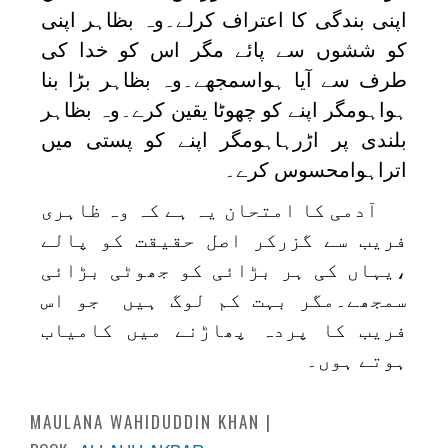
اپنی بندگی کا اعتراف کرلے۔وہ بظاہر اپنی
کو ششوں سے پائے مگر اس کو خدا کی
طرف سے آیا ہواسمجھے۔وہ بظاہر بڑا بنا
ہواہومگر اپنے کو چھوٹا یقین کرے۔وہ بظاہر
بلندی پر اڑرہاہومگر اپنے کو پستی میں
اتراہوامحسوس کرے۔
آدمی کا امتحان یہ ہے کہ وہ ظاہری
فریب سے گزرکر اصل حقیقت کو پالے
،یہاں کی ہر بڑائی کو جھوٹی بڑائی
سمجھے۔مگر بہت کم لوگ ہیں جو اس
فریب کا پردہ پھاڑنے میں کامیاب
ہوتے ہوں۔
MAULANA WAHIDUDDIN KHAN