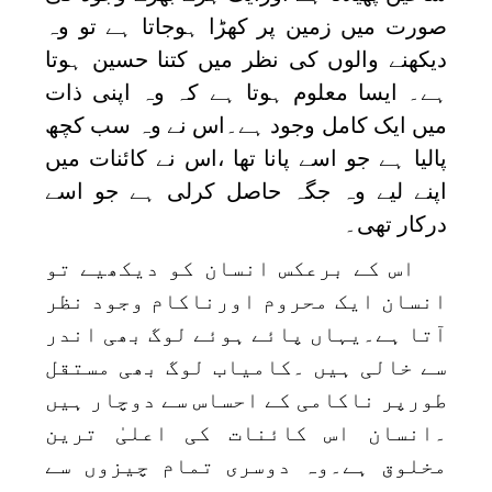
صورت میں زمین پر کھڑا ہوجاتا ہے تو وہ
دیکھنے والوں کی نظر میں کتنا حسین ہوتا
ہے۔ ایسا معلوم ہوتا ہے کہ وہ اپنی ذات
میں ایک کامل وجود ہے۔اس نے وہ سب کچھ
پالیا ہے جو اسے پانا تھا ،اس نے کائنات میں
اپنے لیے وہ جگہ حاصل کرلی ہے جو اسے
درکار تھی۔
اس کے برعکس انسان کو دیکھیے تو
انسان ایک محروم اورناکام وجود نظر
آتا ہے۔یہاں پائے ہوئے لوگ بھی اندر
سے خالی ہیں ۔کامیاب لوگ بھی مستقل
طورپر ناکامی کے احساس سے دوچار ہیں
۔انسان اس کائنات کی اعلیٰ ترین
مخلوق ہے۔وہ دوسری تمام چیزوں سے