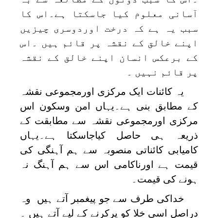
آسانی معلوم کیا جاسکتا ہے۔اس کا
سبب یہ ہے کہ درخت اوردوسری چیزیں
اپنے خالق کے نقشہ پر قائم ہیں ۔اس
کے برعکس انسان اپنے خالق کے نقشہ
پر قائم نہیں ۔
یہ کائنات ایک مرکزی اورمجموعی نقشہ
کے مطابق بنی ہے۔یہاں امن وسکون اس
مرکزی اورمجموعی نقشہ سے مطابقت کے
ذریعہ ہی حاصل کیاجاسکتا ہے۔یہاں
کامیابی کائناتی منصوبہ سے ہم آہنگی کی
قیمت ہے اورناکامی اس سے ہم آہنگ نہ
ہونے کی قیمت۔
خداکی طرف سے جو پیغمبر آتے ہیں وہ
دراصل اسی خلا کو پرکرنے کے لیے آتے ہیں ۔