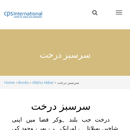
Skip
to
main
content
سرسبز درخت
سرسبز درخت
Allahu Akbar
Books
Home
Breadcrumb
سرسبز درخت
درخت جب بلند ہوکر فضا میں اپنی
شاخیں پھیلاتا ہے اورایک ہرے بھرے وجود کی