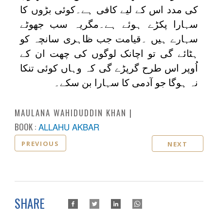
کی مدد اس کے لیے کافی ہے۔کوئی بڑوں کا
سہارا پکڑے ہوئے ہے۔مگریہ سب جھوٹے
سہارے ہیں ۔قیامت جب ظاہری سانچہ کو
ہٹائے گی تو اچانک لوگوں کی چھت ان کے
اُوپر اس طرح گرپڑے گی کہ وہاں کوئی تنکا
نہ ہوگا جو آدمی کا سہارا بن سکے۔
MAULANA WAHIDUDDIN KHAN
BOOK :
ALLAHU AKBAR
PREVIOUS
NEXT
SHARE