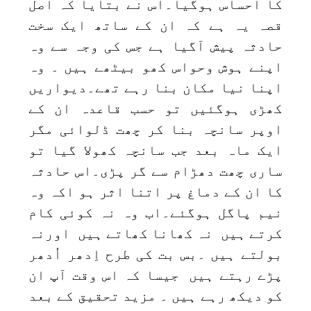
کا احساس ہوگیا۔اس نے بتایا کہ اصل
قصہ یہ ہے کہ ان کے ساتھ ایک سخت
حادثہ پیش آگیا ہے جس کی وجہ سے وہ
اپنے ہوش وحواس کھو بیٹھے ہیں ۔ وہ
اپنا نیا مکان بنا رہے تھے۔دیواریں
کھڑی ہوگئیں تو حسب قاعدہ ان کے
اوپر سانچہ بنا کر چھت ڈلوائی مگر
ایک ماہ بعد جب سانچہ کھولا گیا تو
ساری چھت دھڑام سے گر پڑی۔اس حادثہ
کا ان کے دماغ پر اتنا اثر ہو اکہ وہ
نیم پاگل ہوگئے۔اب وہ نہ کوئی کام
کرتے ہیں نہ کھانا کھاتے ہیں اورنہ
بولتے ہیں ۔بس بت کی طرح اِدھر اُدھر
پڑے رہتے ہیں جیسا کہ اس وقت آپ ان
کو دیکھ رہے ہیں ۔ مزید تحقیق کے بعد