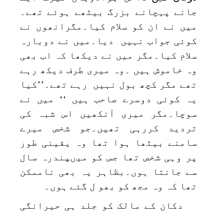
جانے پہچانے بزرگ بیٹھے ہوئے تھے۔
میں نے ان کو سلام کیا۔مگرانھوں نے
کوئی جواب نہیں دیا۔میں نے دوبارہ
سلام کیا۔مگر میں نے دیکھا کہ اب بھی
وہ خاموش ہیں ۔وہ میری طرف دیکھ رہے
تھے مگر کچھ بول نہیں رہے تھے۔’’کیا
یہ کوئی دوسرے صاحب ہیں ‘‘ میں نے
سوچا۔مگر میری آنکھیں اس شبہ کی
تردید کررہی تھیں۔جو شخص میرے
سامنے بیٹھا ہوا تھا وہ یقینی طور
پر وہی شخص تھا جس کو میںپندرہ سال
سے جانتا ہوں۔بظاہر یہ بھی ناممکن
تھا کہ وہ مجھ کو بھو ل گئے ہوں۔
دکان کے مالک کو جلد ہی حیرانگی