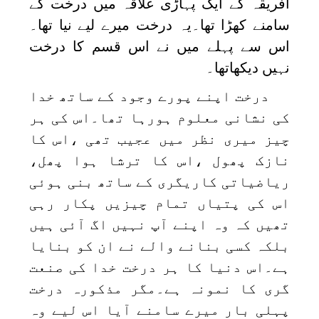
افریقہ کے ایک پہاڑی علاقہ میں درخت کے
سامنے کھڑا تھا۔یہ درخت میرے لیے نیا تھا۔
اس سے پہلے میں نے اس قسم کا درخت
نہیں دیکھاتھا۔
درخت اپنے پورے وجود کے ساتھ خدا
کی نشانی معلوم ہورہا تھا۔اس کی ہر
چیز میری نظر میں عجیب تھی ،اس کا
نازک پھول ،اس کا ترشا ہوا پھل،
ریاضیاتی کاریگری کے ساتھ بنی ہوئی
اس کی پتیاں تمام چیزیں پکار رہی
تھیں کہ وہ اپنے آپ نہیں اگ آئی ہیں
بلکہ کسی بنانے والے نے ان کو بنایا
ہے۔اس دنیا کا ہر درخت خدا کی صنعت
گری کا نمونہ ہے۔مگر مذکورہ درخت
پہلی بار میرے سامنے آیا اس لیے وہ