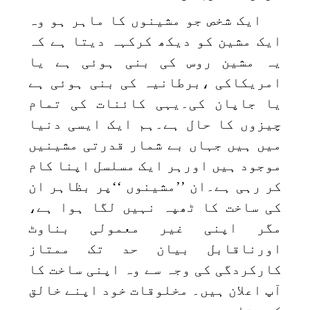
ایک شخص جو مشینوں کا ماہر ہو وہ
ایک مشین کو دیکھ کرکہہ دیتا ہے کہ
یہ مشین روس کی بنی ہوئی ہے یا
امریکاکی ،برطانیہ کی بنی ہوئی ہے
یا جاپان کی۔یہی کائنات کی تمام
چیزوں کا حال ہے۔ہم ایک ایسی دنیا
میں ہیں جہاں بے شمار قدرتی مشینیں
موجود ہیں اورہر ایک مسلسل اپنا کام
کر رہی ہے۔ان ’’مشینوں ‘‘پر بظاہر ان
کی ساخت کا ٹھپہ نہیں لگا ہوا ہے،
مگر اپنی غیر معمولی بناوٹ
اورناقابل بیان حد تک ممتاز
کارکردگی کی وجہ سے وہ اپنی ساخت کا
آپ اعلان ہیں۔ مخلوقات خود اپنے خالق