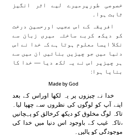
خصوصی طورپرمیرے لیے اثر انگیز
ثابت ہوا۔
افریقہ کے اس عجیب اورحسین درخت
کو دیکھ کربے ساختہ میری زبان سے
نکلا ایسا معلوم ہوتا ہے کہ خدا نے اس
دنیا میں جو چیزیں بنائیں ان میں سے
ہر چیزپر اس نے یہ لکھ دیا — خدا کا
بنایا ہوا
:
Made by God
خدا نے چیزوں پر یہ لکھا اوراس کے بعد
اپنے آپ کو لوگوں کی نظروں سے چھپا لیا۔
تاکہ لوگ مخلوق کو دیکھ کرخالق کو پہچانیں
،تاکہ غیب کے باوجود اس دنیا میں خدا کی
موجودگی کو پالیں۔