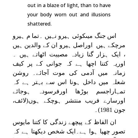
out in a blaze of light, than to have
your body worn out and illusions
shattered.
اس جنگ میںکوئی ہیرو نہیں ۔تما م ہیرو
مرچکے ہیں اوراصل ہیرو ان کے والدین ہیں
، ایک ہزار گنا زیادہ مصیبت اٹھاتے ہیں ۔
اوریہ کتنا اچھا ہے کہ جوانی کے پر کیف
زمانہ میں آدمی کی موت آجائے۔ روشن
شعلہ میں داخل ہونا اس سے بہتر ہے کہ
تمہاراجسم بوڑھا اورفرسودہ ہوجائے
اورسارے فریب منتشر ہوچکے ہوں(لائف،
جون 1981)۔
ان الفاظ کے پیچھے زندگی کا کتنا مایوس
تصور چھپا ہوا ہے۔ایک شخص دیکھتا ہے کہ