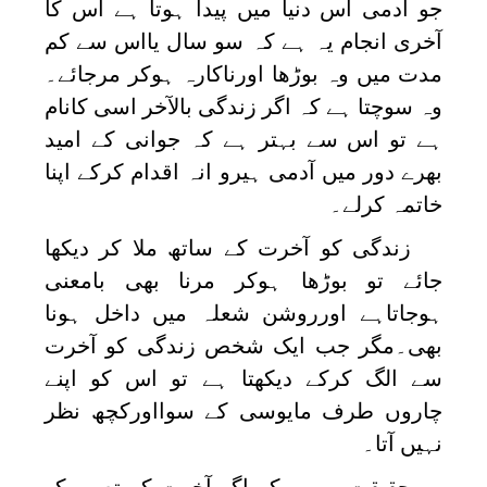
جو آدمی اس دنیا میں پیدا ہوتا ہے اس کا
آخری انجام یہ ہے کہ سو سال یااس سے کم
مدت میں وہ بوڑھا اورناکارہ ہوکر مرجائے۔
وہ سوچتا ہے کہ اگر زندگی بالآخر اسی کانام
ہے تو اس سے بہتر ہے کہ جوانی کے امید
بھرے دور میں آدمی ہیرو انہ اقدام کرکے اپنا
خاتمہ کرلے۔
زندگی کو آخرت کے ساتھ ملا کر دیکھا
جائے تو بوڑھا ہوکر مرنا بھی بامعنی
ہوجاتاہے اورروشن شعلہ میں داخل ہونا
بھی۔مگر جب ایک شخص زندگی کو آخرت
سے الگ کرکے دیکھتا ہے تو اس کو اپنے
چاروں طرف مایوسی کے سوااورکچھ نظر
نہیں آتا۔
حقیقت یہ ہے کہ اگر آخرت کے تصور کو