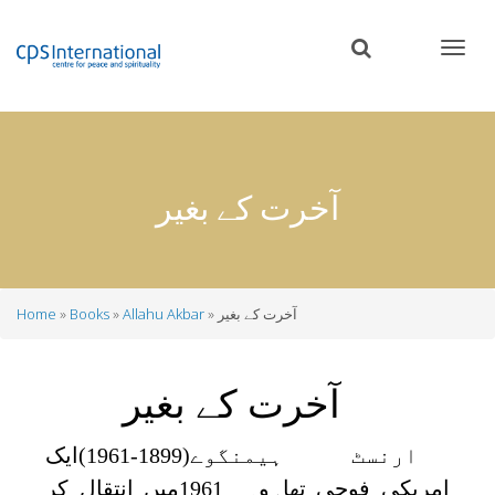
Skip
to
main
content
آخرت کے بغیر
آخرت کے بغیر
Allahu Akbar
Books
Home
Breadcrumb
آخرت کے بغیر
ارنسٹ ہیمنگوے(1899-1961)ایک
امریکی فوجی تھا۔وہ 1961میں انتقال کر