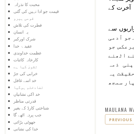
محبت کا نذرانہ
 آخرت کے
قیمت جو ادا نہیں کی گئی
قومی ہیرو
فطرت کی تلاش
اریوں سے
یہ انسان
حُجِبَتِ النَّارُ بِالشَّهَوَاتِ، وَحُجِبَتِ الجَنَّةُ بِالْمَكَارِه (صحیح البخاری، حدیث نمبر6487)۔جو آدمی
شرک اورکبر
عقید ۂ خدا
برعکس جو
عظمت خداوندی
نے اٹھنے
کارخانہ کائنات
پنی ذمہ
تقویٰ کیا ہے
حقیقت یہ
خرابی کی جڑ
خد اسے غافل
پار سمجھ
تضادختم ہوگیا
خد اکی نشانیاں
قدرتی مناظر
شناختی کارڈ کے بغیر
MAULANA W
جب پردہ اٹھے گا
PREVIOUS
جھوٹی بڑائی
خدا کی نشانی