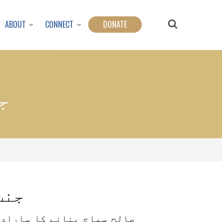
ABOUT
CONNECT
DONATE
ج
جنت
صالح سماج بنانے کا سارادا