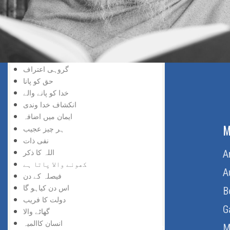
خد اسے نسبت
حق کی پہچان
پانے والا
دریافت کی لذت
سچائی کو پانے والا
گروہی اعتراف
حق کو پانا
خدا کو پانے والے
انکشاف خدا وندی
ایمان میں اضافہ
ABOUT US
M
ہر چیز عجیب
نفی ذات
اللہ کا ذکر
Home
A
کھونے والا پاتا ہے
About Us
A
فیصلہ کے دن
اس دن کیاہو گا
Download Quran
B
دولت کا فریب
Get Involved
G
گھاٹے والا
انسان کاالمیہ
Order Free Quran
M