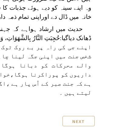
وہ اپنے سینہ کو دبے ہوئے جذبات کا 
خانہ میں ڈال دے اوراپنی تمام ذمہ دار
حدیث میں ارشاد ہواہے کہ جہنم
اپنے جی کی راہ پر بے روک ٹوک 
شخص جنت میں اپنی جگہ لینا چاہ
والے محرکات کو دبانا ہوگا۔
داریوں کو پوراکرنا ہوگا،خواہ 
ہے کہ جنت صبر کے اُس پار ہے ،ا
لیتے ہیں ۔
NEXT