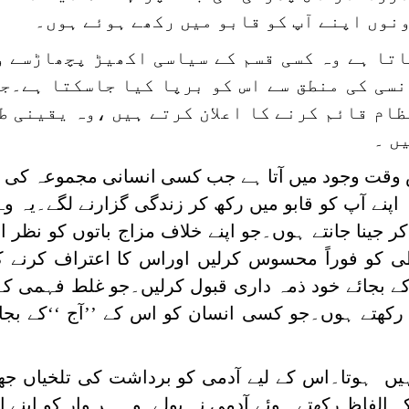
نوں اپنے آپ کو قابو میں رکھے ہوئے ہوں۔
اتا ہے وہ کسی قسم کے سیاسی اکھیڑ پچھاڑسے 
سی کی منطق سے اس کو برپا کیا جاسکتا ہے۔جو
ظام قائم کرنے کا اعلان کرتے ہیں ،وہ یقینی ط
ں ۔
وقت وجود میں آتا ہے جب کسی انسانی مجموعہ کی ق
ہ اپنے آپ کو قابو میں رکھ کر زندگی گزارنے لگے۔یہ و
ر جینا جانتے ہوں۔جو اپنے خلاف مزاج باتوں کو نظر ان
کو فوراً محسوس کرلیں اوراس کا اعتراف کرنے کے 
کے بجائے خود ذمہ داری قبول کرلیں۔جو غلط فہمی کے
کھتے ہوں۔جو کسی انسان کو اس کے ’’آج ‘‘کے بجا
ں ہوتا۔اس کے لیے آدمی کو برداشت کی تلخیاں جھی
لفاظ رکھتے ہوئے آدمی نہ بولے۔وہ ہر وار کو اپنے 