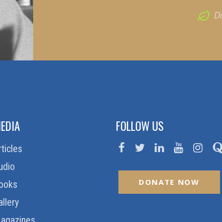
D
EDIA
FOLLOW US
rticles
udio
DONATE NOW
ooks
allery
agazines