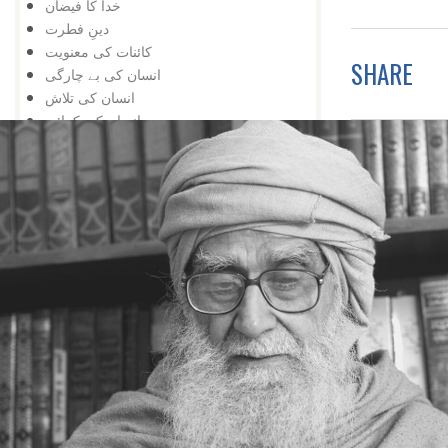
خدا کا فیضان
دینِ فطرت
کائنات کی معنویت
SHARE
انسان کی بے چارگی
انسان کی تلاش
انسان کی کمائی
کچھ سے کچھ
محرومی
یہ بھی ممکن ہے
عجزکی تلافی
کائناتی نمونہ
ضمیر کے خلاف
اژدہا بھی
خدا پر ستی
زندگی کا مسئلہ
زلزلہ درکار ہے
خدا کی یافت
معرفت
توحید اورشرک
سب کچھ عجیب ہے