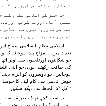
انسان کے ساتھ اس طرح رہے کہ دو
جس چیز کو اسلامی نظام کہاج
نہیں آتا۔اورنہ گولی اورپھان
قسم کی کارروائیوں سے اسلامی ن
تو غیر سنجیدہ ہیں یا مجنون ہی
اسلامی نظام یااسلامی سماج اس 
تعداد میں یہ مزاج پیدا ہوجائے کہ و
جو شکایتوں اورتلخیوں سے اوپر اٹھ ک
کی طاقت رکھتے ہوں۔جو اپنی غلطی 
ہوجائیں۔جو دوسروں کو الزام دینے 
خوش فہمی سے کام لینے کا حوصلہ ر
’’کل‘‘کے لحاظ سے دیکھ سکیں۔
یہ سب کچھ ٹھنڈے طریقہ سے نہی
ہیں ۔اس کے لیے ضرورت ہوتی ہے کہ ا