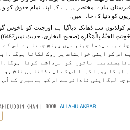
قبرستان بنادے۔مختصر یہ ہے کہ اپنے تمام حقوق کو وہ
یوں کو دنیا کے خانہ میں۔
 کولذتوں سے ڈھانک دیاگیا ہے اورجنت کو ناخوش گو
ڈھانک دیاگیا:
چلے وہ سیدھا جہنم میں پہنچ جاتا ہے۔اس کے 
ے اس کو اپنی خواہشات پر روک لگانا ہوگا۔اپ
ناپسندیدہ باتوں کو برداشت کرنا ہوگا۔ا
ان کا پورا کرنا اس کے لیے کتنا ہی تلخ ہو۔
گرچہ لوگ اپنی نادانی سے اس کو بے صبری کے اُس 
BOOK :
ALLAHU AKBAR
AHIDUDDIN KHAN