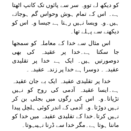
کو دیکھ لے تووہ سر سے پائوں تک کانپ اٹھتا
ہے۔ اس کے تمام ہوش وحواس گم ہوجاتے
ہیں۔وہ ویسا نہیں رہتا ہے جیسا وہ اس کو
دیکھنے سے پہلے تھا۔
اس مثال سے خدا کے معاملہ کو سمجھا
جا سکتا ہے۔خدا پر عقیدہ کی بھی
دوصورتیں ہیں۔ ایک ہے خدا پر تقلیدی
عقیدہ۔ دوسرا ہے خدا پر زندہ عقیدہ۔
خدا پر تقلیدی عقیدہ ایک بے جان عقیدہ
ہے۔ایسا عقیدہ آدمی کی روح کو نہیں
تڑپاتا۔وہ اس کی رگوں میں بجلی بن کر
نہیں دوڑتا۔وہ آدمی کے اندر کوئی ہلچل پیدا
نہیں کرتا۔خدا کے تقلیدی عقیدہ میں خدا کو
ماننا ہوتا ہے۔مگر خدا سے ڈرنا نہیںہوتا۔