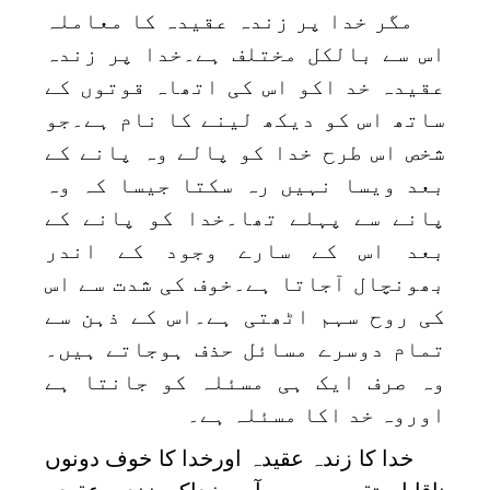
مگر خدا پر زندہ عقیدہ کا معاملہ
اس سے بالکل مختلف ہے۔خدا پر زندہ
عقیدہ خد اکو اس کی اتھاہ قوتوں کے
ساتھ اس کو دیکھ لینے کا نام ہے۔جو
شخص اس طرح خدا کو پالے وہ پانے کے
بعد ویسا نہیں رہ سکتا جیسا کہ وہ
پانے سے پہلے تھا۔خدا کو پانے کے
بعد اس کے سارے وجود کے اندر
بھونچال آجاتا ہے۔خوف کی شدت سے اس
کی روح سہم اٹھتی ہے۔اس کے ذہن سے
تمام دوسرے مسائل حذف ہوجاتے ہیں۔
وہ صرف ایک ہی مسئلہ کو جانتا ہے
اوروہ خد اکا مسئلہ ہے۔
خدا کا زندہ عقیدہ اورخدا کا خوف دونوں