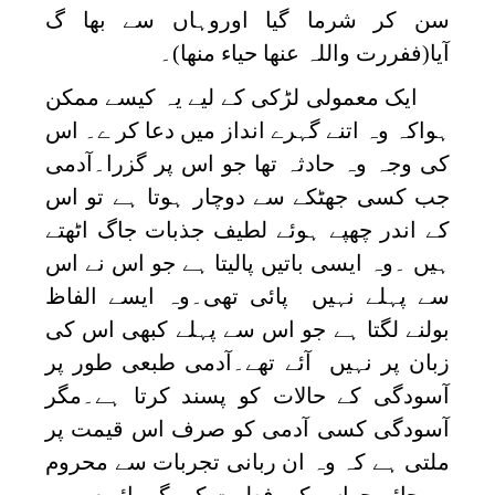
سن کر شرما گیا اوروہاں سے بھا گ
آیا(
ففررت واللہ عنھا حیاء منھا
)۔
ایک معمولی لڑکی کے لیے یہ کیسے ممکن
ہواکہ وہ اتنے گہرے انداز میں دعا کر ے۔ اس
کی وجہ وہ حادثہ تھا جو اس پر گزرا۔آدمی
جب کسی جھٹکے سے دوچار ہوتا ہے تو اس
کے اندر چھپے ہوئے لطیف جذبات جاگ اٹھتے
ہیں ۔وہ ایسی باتیں پالیتا ہے جو اس نے اس
سے پہلے نہیں پائی تھی۔وہ ایسے الفاظ
بولنے لگتا ہے جو اس سے پہلے کبھی اس کی
زبان پر نہیں آئے تھے۔آدمی طبعی طور پر
آسودگی کے حالات کو پسند کرتا ہے۔مگر
آسودگی کسی آدمی کو صرف اس قیمت پر
ملتی ہے کہ وہ ان ربانی تجربات سے محروم
رہ جائے جواس کی فطرت کی گہرائیوں میں