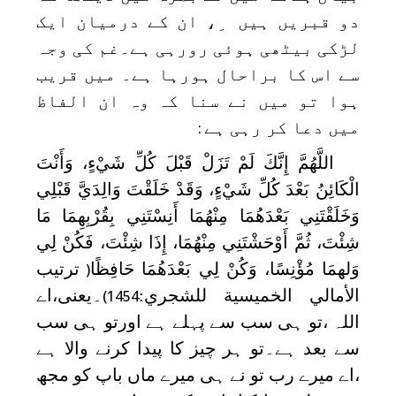
دو قبریں ہیں ِ، ان کے درمیان ایک
لڑکی بیٹھی ہوئی رورہی ہے۔غم کی وجہ
سے اس کا براحال ہورہا ہے۔ میں قریب
ہوا تو میں نے سنا کہ وہ ان الفاظ
میں دعا کر رہی ہے
:
اللَّهُمَّ إِنَّكَ لَمْ تَزَلْ قَبْلَ كُلِّ شَيْءٍ، وَأَنْتَ
الْكَائِنُ بَعْدَ كُلِّ شَيْءٍ، وَقَدْ خَلَقْتَ وَالِدَيَّ قَبْلِي
وَخَلَقْتَنِي بَعْدَهُمَا مِنْهُمَا أَنِسْتَنِي بِقُرْبِهِمَا مَا
شِئْتَ، ثُمَّ أَوْحَشْتَنِي مِنْهُمَا، إِذَا شِئْتَ، فَكُنْ لِي
وَلهمَا مُؤْنِسًا، وَكُنْ لِي بَعْدَهُمَا حَافِظًا
ترتيب
)
الأمالي الخميسية للشجري:
۔یعنی،اے
(1454
اللہ ،تو ہی سب سے پہلے ہے اورتو ہی سب
سے بعد ہے۔تو ہر چیز کا پیدا کرنے والا ہے
،اے میرے رب تو نے ہی میرے ماں باپ کو مجھ