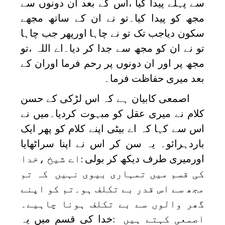
سے پہلے پیدا کیا ،اس کے بعد ان دونوں سے
مجھ کو پیدا کیا۔تو نے ان کے ساتھ مجھے
سکون دیاجب تک تو نے چاہا اورپھر جب چاہا
تو نے ان کو مجھ سے جدا کر دیا۔اے اللہ ،تو
مجھ پر اور ان دونوں پر رحم فرما اوران کے
بعد میری حفاظت فرما۔
اصمعی کابیان ہے کہ اس لڑکی کے حسن
کلام نے میری عقل کو مبہوت کردیا۔میں نے
اس سے کہا کہ اے بیٹی اپنے کلام کو پھر ایک
باردہرائو۔ یہ سن کر اس نے اپنا سراٹھایا
اورمیری طرف دیکھ کر بولی
:اے شیخ ،خدا
کی قسم میں تمہاری بیوی نہیں کہ تم
مجھ سے اس قدر بے تکلف ہو۔تم کو اپنے
گھر والوں سے بے تکلف ہونا چاہیے۔
اصمعی کہتے ہیں
:خدا کی قسم میں یہ