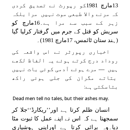
13مارچ 1981کو رپورٹ نے تصدیق کردی
کہ مرنے والا طبعی موت نہیں مرا بلکہ
زہر کے سبب سے مرا ہے۔16مارچ کو
سریش کو قتل کے جرم میں گرفتار کرلیا گیا
(ہند ستان ٹائمس، 17مارچ 1981)۔
اخباری رپورٹر نے اس واقعہ کی
روداد درج کرتے ہوئے یہ الفاظ لکھے
ہیں — مرے ہوئے آدمی کوئی بات نہیں
بتاتے مگران کی جلی ہوئی راکھ
بتاسکتی ہے
:
Dead men tell no tales, but their ashes may.
انسان ظلم کرتا ہے اور’’ریکارڈ‘‘جلا کر
سمجھتا ہے کہ اس نے اپنے عمل کا ثبوت مٹا
دیا۔وہ برائی کرتا ہے اوراپنی ہوشیاری