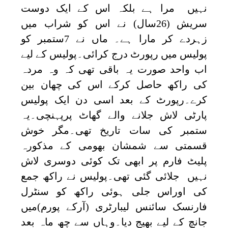
نہیں مرا ہے بلکہ اس کے ایک دوست
سریش (26سال) نے اس کو شراب میں
زہردے کر مارا ہے۔ ماں نے 7ستمبر کو
پولیس میں رپورٹ درج کرائی۔پولیس کے لیے
اب واحد صورت یہ باقی تھی کہ وہ مردہ
کی راکھ حاصل کرکے اس کی چھان بین
کرے۔رپورٹ کے بعد اسی دن ایک پولیس
پارٹی لاش جلانے والے گھاٹ پرپہنچی۔یہ
ستمبر کی سات تاریخ تھی۔مگر خوش
قسمتی سے شمشان بھومی کے مذکورہ
پلیٹ فارم پر ابھی تک کوئی دوسری لاش
نہیں جلائی گئی تھی۔پولیس نے راکھ جمع
کی اوراس جلی ہوئی راکھ کو سنٹرل
فارنسک سائنس لیبارٹری (آرکے پورم)میں
جانچ کے لیے بھیج دیا۔وہاں سے چھ ماہ بعد