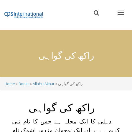
Skip
to
main
content
راکھ کی گواہی
راکھ کی گواہی
Allahu Akbar
Books
Home
Breadcrumb
راکھ کی گواہی
دہلی کا ایک محلہ ہے جس کا نام نبی
کریم ہے۔یہاں ایک نوجوان مزدور اشوک نام