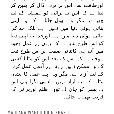
اورطاقت سے اس پر پردہ ڈال کر یقین کر
لیتا ہے کہ اس نے برائی کو ہمیشہ کے لیے
چھپا دیا۔مگر وہ بھول جاتاہے کہ وہ اپنی
بنائی ہوئی دنیا میں نہیں ہے بلکہ خداکی
بنائی ہوئی دنیا میں ہے۔اورخدا نے اپنی دنیا
کو اس طرح بنایا ہے کہ یہاں ہر عمل وجود
میں آتے ہی کائناتی صفحہ پر اس طرح ثبت
ہوجاتاہے کہ اس کے بعد اس کو مٹانا کسی
کے لیے ممکن نہیں رہتا۔ہر آدمی عمل کرنے
کے لیے آزاد ہے، مگر وہ اپنے عمل کا نشان
مٹانے کے لیے آزاد نہیں ۔آدمی اگرا پنی اس
بے بسی کو جان لے تووہ ظلم اوربرائی کے
قریب بھی نہ جائے۔
MAULANA WAHIDUDDIN KHAN