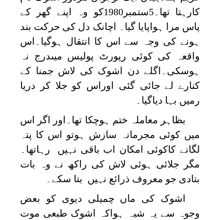
کارہتا تھا۔5ستمبر1980کو وہ اپنے گھر کے
پاس مرا ہواپایا گیا۔ اچانک دل کی حرکت بند
ہونے کی وجہ سے اس کا انتقال ہوگیا۔اس
واقعہ کی کوئی رپورٹ پولیس میںدرج نہ
ہوسکی۔اگلے دن اشوک کی لاش جمنا کے
کنارے لے جائی گئی اوراس کو جلا کر دریا
رمیں بہا دیاگیا۔
بظاہر معاملہ ختم ہوچکا تھا۔اور اگر اس
میں کوئی مجرمانہ سازش ہوتو اس کا پتہ
لگانے کاکوئی امکان اب باقی نہیں رہاتھا۔
مگر جلائی ہوئی لاش کی راکھ نے وہ بات
بتادی جو معروف ذرائع نہیں بتا سکے۔
اشوک کی ماں چمیلی دیوی کو بعض
وجوہ سے یہ شبہ ہواکہ اشوک طبعی موت