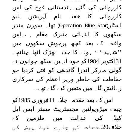
کارروائی کی گئی۔ہندستانی فوج کی اس
کارروائی کا خفیہ نام آپریشن بلیو
اسٹار
تھا۔ سورن مندر
(Operation Blue Star)
سکھوں کا انتہائی متبرک مقام ہے۔اس
واقعہ کے بعد کچھ پرجوش سکھوں میں
’’شہید ‘ ‘ ہونے کا جذبہ بھڑک اٹھا۔چنانچہ
31اکتوبر 1984کو خود انہیں سکھ جوانوں نے
گولی مارکر اندرا گاندھی کو قتل کردیا جو
حفاظت کی خاطر وزیر اعظم کی سرکاری
رہائش گاہ میں متعین کیے گئے تھے۔
اس کے بعد مقدمہ چلا۔ 11فروری 1985کو
چیف میڑوپولٹین مجسٹریٹ مسٹر ایس ایل
کھنّہ کی عدالت میں ملزمین کے
خلاف20صفحات کی چارج شیٹ پیش کی