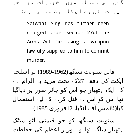
گئی۔اس سلسلہ میں اخبارات میں جو
رپورٹ آئی ہے اس کا ایک حصہ یہ ہے
:
Satwant Sing has further been
charged under section 27of the
Arms Act for using a weapon
lawfully supplied to him to commit
murder.
قاتل ستونت سنگھ(1962-1989) پر اسلحہ
ایکٹ کی دفعہ 27کے تحت مزید یہ الزام ہے
کہ ایک ہتھیار جو اس کو جائز طور پر دیاگیا
تھا اس کو اس نے قتل کرنے کے لیے استعمال
کیا(ٹائمس آف انڈیا، 12فروری 1985) ۔
ستونت سنگھ کو جو قیمتی آٹو میٹک
ہتھیار دیاگیا تھا وہ وزیر اعظم کی حفاظت