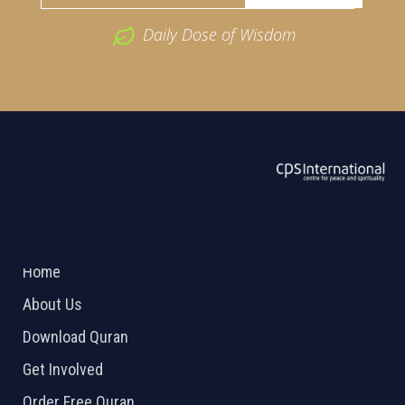
Daily Dose of Wisdom
ABOUT US
2026 Powered by
Openlogic Systems
Home
About Us
Download Quran
Get Involved
Order Free Quran