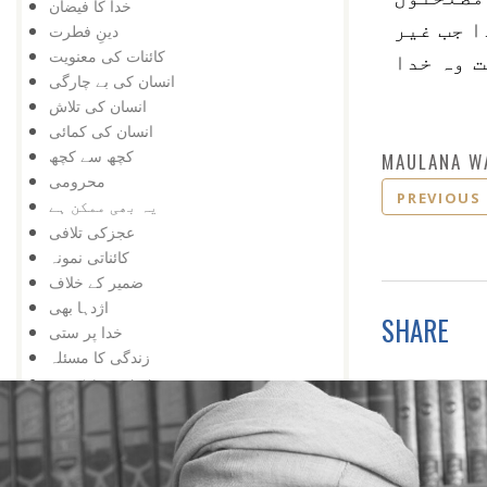
خدا کا فیضان
ا جب غیر
دینِ فطرت
کائنات کی معنویت
 وہ خدا
انسان کی بے چارگی
انسان کی تلاش
انسان کی کمائی
کچھ سے کچھ
MAULANA W
محرومی
PREVIOUS
یہ بھی ممکن ہے
عجزکی تلافی
کائناتی نمونہ
ضمیر کے خلاف
اژدہا بھی
SHARE
خدا پر ستی
زندگی کا مسئلہ
زلزلہ درکار ہے
خدا کی یافت
معرفت
توحید اورشرک
سب کچھ عجیب ہے