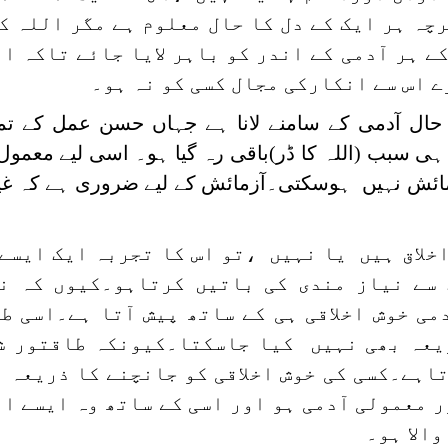
چہ ہر ایک کے دل کا حال معلوم ہے مگر اللہ ک
کے ہر آدمی کے اندر کو باہر لایا جائے تاکہ ال
ے اس سے انکارکی مجال کسی کو نہ ہو۔
ال آدمی کے سامنے لانا ہے جہاں حسن عمل کے تم
سبب (اللہ کا ڈر)باقی رہ گیا ہو۔ اسی لیے معمول 
زمائش نہیں ہوسکتی۔آزمائش کے لیے ضروری ہے کہ غی
اخلاق ہیں یا نہیں ،تو اس کا تجربہ ایک ایسے 
 سے نیاز مندی کی باتیں کرتاہو۔کیوں کہ ن
می خوش اخلاقی ہی کے ساتھ پیش آتا ہے۔اسی ط
ریعہ بھی نہیں کیا جاسکتا۔کیونکہ طاقتور ش
اتاہے۔کسی کی خوش اخلاقی کو جانچنے کا ذریعہ 
ر معمولی آدمی ہو اور اسی کے ساتھ وہ ایسے ا
والا ہو۔