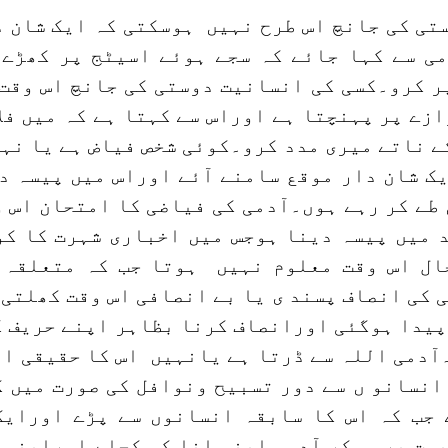
تی کی جانچ اس طرح نہیں ہوسکتی کہ ایک شان د
می سے کہا جائے کہ سجے ہوئے اسیٹج پر کھڑے 
ر کرو۔کسی کی انسانیت دوستی کی جانچ اس وقت 
ازے پر پہنچتا ہے اوراس سے کہتا ہے کہ میں فل
ے ناتے میری مدد کرو۔کوئی شخص فیاض ہے یا نہ
 شان دار موقع سامنے آئے اوراس میں پیسہ د
ں طے کر رہے ہوں۔آدمی کی فیاضی کا امتحان اس 
د میں پیسہ دینا ہوجس میں اخباری شہرت کا کو
ال اس وقت معلوم نہیں ہوتا جب کہ متعلقہ 
 کی انصاف پسند ی یا بے انصافی اس وقت کھلتی 
پیدا ہوگئی اورانصاف کرنا بظاہر اپنے حریف ک
آدمی اللہ سے ڈرتا ہے یانہیں اس کا حقیقی ا
انسانو ں سے دور تسبیح ونوافل کی صورت میں 
 جب کہ اس کا سابقہ انسانوں سے پڑے اورایک
مت پر ہوکر آدمی اپنی انا کو کچلے اوراپنی