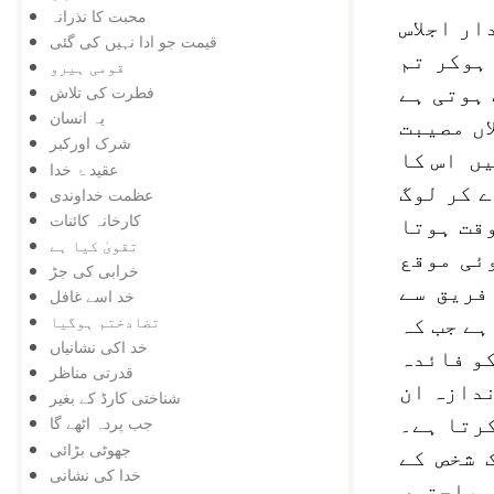
محبت کا نذرانہ
ار اجلاس
قیمت جو ادا نہیں کی گئی
ہوکر تم
قومی ہیرو
ہوتی ہے
فطرت کی تلاش
یہ انسان
اں مصیبت
شرک اورکبر
یں اس کا
عقید ۂ خدا
ے کر لوگ
عظمت خداوندی
کارخانہ کائنات
وقت ہوتا
تقویٰ کیا ہے
ئی موقع
خرابی کی جڑ
فریق سے
خد اسے غافل
تضادختم ہوگیا
ہے جب کہ
خد اکی نشانیاں
و فائدہ
قدرتی مناظر
ندازہ ان
شناختی کارڈ کے بغیر
کرتا ہے۔
جب پردہ اٹھے گا
جھوٹی بڑائی
 شخص کے
خدا کی نشانی
 مصلحتوں