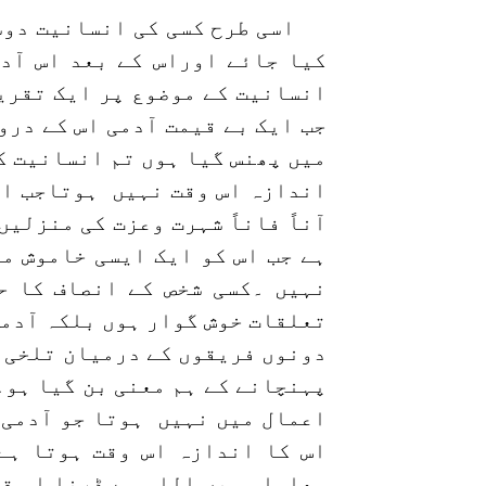
اسی طرح کسی کی انسانیت دوس
کیا جائے اوراس کے بعد اس آد
انسانیت کے موضوع پر ایک تقری
جب ایک بے قیمت آدمی اس کے درو
میں پھنس گیا ہوں تم انسانیت ک
اندازہ اس وقت نہیں ہوتاجب ایک
آناً فاناً شہرت وعزت کی منزلی
ہے جب اس کو ایک ایسی خاموش م
نہیں ۔کسی شخص کے انصاف کا ح
تعلقات خوش گوار ہوں بلکہ آدمی
دونوں فریقوں کے درمیان تلخی 
پہنچانے کے ہم معنی بن گیا ہو۔
اعمال میں نہیں ہوتا جو آدمی 
اس کا اندازہ اس وقت ہوتا ہے
معاملہ میں اللہ سے ڈرنا اس قی