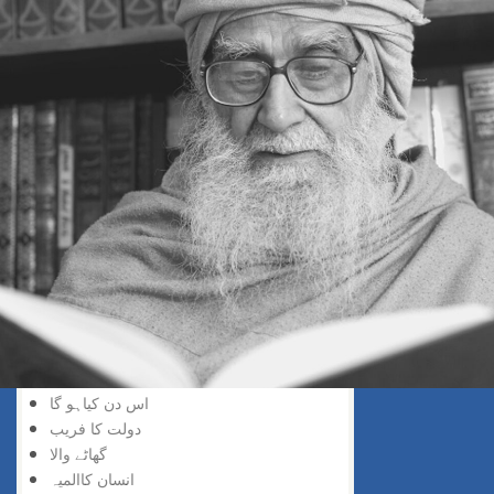
خد اسے نسبت
حق کی پہچان
پانے والا
دریافت کی لذت
سچائی کو پانے والا
گروہی اعتراف
حق کو پانا
خدا کو پانے والے
انکشاف خدا وندی
ایمان میں اضافہ
ہر چیز عجیب
نفی ذات
اللہ کا ذکر
کھونے والا پاتا ہے
فیصلہ کے دن
اس دن کیاہو گا
دولت کا فریب
گھاٹے والا
انسان کاالمیہ