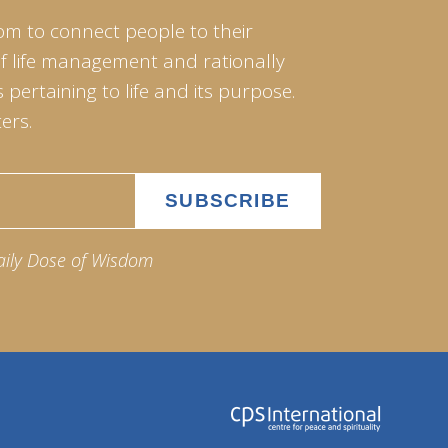
om to connect people to their
of life management and rationally
pertaining to life and its purpose.
ers.
aily Dose of Wisdom