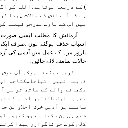
) کے ذریعہ ہوتاہے۔اللہ کو اگر
ہے کہ آزمائش کے حالات پیدا کر
میں اس کے بارے میںجو فیصلہ کر
آزمائش کا مطلب ایسی صورت ح
اسباب حذف ہوگئے ہوں ،صرف ایک ہی 
یاروز مرہ کے عمل میں آدمی کی آ
حالات سامنے لائے جائیں۔
اگریہ دیکھنا ہوکہ آپ خوش 
ذریعہ نہیں کیاجاسکتاجو آپ
دکھانے والے کے ساتھ تو ہر آد
تجربہ ایک طاقتور آدمی کے ذ
سامنے ہر آدمی خوش اخلاق بن ج
شخص ہی بن سکتا ہے جو کمزور او
کلام کرے جو ناگواری پیدا کرنے 