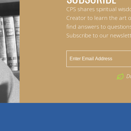
CPS shares spiritual wisd
Creator to learn the art 
find answers to questions 
Subscribe to our newslett
D