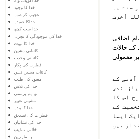
خد اکوپانے والا
ی سنت یہ
خدا کا وجود
عجیب کرشمہ
لہ آخرت
خداکا عقیدہ
خدا سب کچھ
خدا کی موجودگی کا تجربہ
ام اضافی
خدا کا ثبوت
کے حالات
کائناتی مشین
ر معمولی
کائناتی وحدت
فطرت کی پکار
کائنات مشین نہیں
آدمی کے
معبود کی طلب
خدا کی تلاش
یازمندی
تو ہم پرستی
رح اس کا
مشینی تعبیر
خصیت کے
خدا کا بندہ
فطر ت کی تصدیق
ایک ایسا
خدا کی نشانیاں
نداز میں
خلائی تہذیب
یہ ماہرین