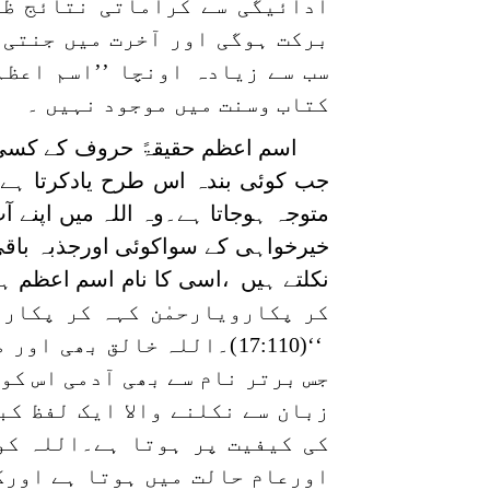
ادائیگی سے کراماتی نتائج ظاہ
برکت ہوگی اور آخرت میں جنتی
سب سے زیادہ اونچا ’’اسم اعظم
کتاب وسنت میں موجود نہیں ۔
اسم اعظم حقیقۃً حروف کے کسی م
جب کوئی بندہ اس طرح یادکرتا ہ
متوجہ ہوجاتا ہے۔وہ اللہ میں اپنے 
خیرخواہی کے سواکوئی اورجذبہ باقی
نکلتے ہیں ،اسی کا نام اسم اعظم ہے
کر پکارویارحمٰن کہہ کر پکارو
‘‘(17:110)۔اللہ خالق بھ
جس برتر نام سے بھی آدمی اس ک
زبان سے نکلنے والا ایک لفظ کب
کی کیفیت پر ہوتا ہے۔اللہ کو
اورعام حالت میں ہوتا ہے اورکب