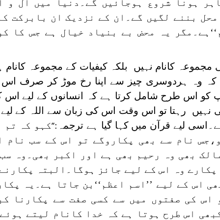
ر ہونا شروع ہوجائیں گے۔دنیا میں آل و او
 محل بننے لگیں گے۔ان کے نزدیک ان بابرکت کل
‘‘ہے۔مگر یہ محض بے بنیاد خیال ہے جس کا کو
جموعہ کانام نہیں بلکہ کیفیات کے مجموعہ کانام ہے
ے کہ وہ ہردوسری چیز سے اپنا رخ موڑ کر صرف ا
آپ کو اس طرح شامل کرتا ہے کہ انسانوں کے لیے اس 
 نہیں رہتا تو اس وقت اس کی زبان سے اللہ کے لیے 
۔اسی لیے قرآن میں کہا گیا ہے ترجمہ:
کہو کہ تم 
’’
،جس نام سے بھی پکاروگے تو اس کے سب نام ا
ی اور مالک بھی وہ رحیم بھی ہے اور اکبر بھی۔وہ س
و پکارے وہ اس کے لیے جائز ہوگا۔البتہ پکارنے
ھی اس کے لیے ’’اسم اعظم‘‘بن جاتا ہے۔یہ پکا
 اس کی صفتوں میں سے کسی صفت سے پکارنا کب
ھی اس طرح ہوتا ہے کہ خدا کانام لیتے ہوئے 