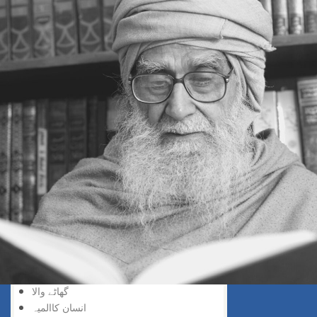
خد اسے نسبت
حق کی پہچان
پانے والا
دریافت کی لذت
سچائی کو پانے والا
گروہی اعتراف
حق کو پانا
خدا کو پانے والے
انکشاف خدا وندی
ایمان میں اضافہ
ہر چیز عجیب
نفی ذات
اللہ کا ذکر
کھونے والا پاتا ہے
فیصلہ کے دن
اس دن کیاہو گا
دولت کا فریب
گھاٹے والا
انسان کاالمیہ