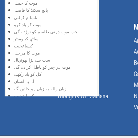
موت کا حملہ
پانچ سکنڈ کا فاصلہ
ناتما م کہانی
ABOUT US
M
موت کو یاد کرو
جب موت ذہنی طلسم کو توڑدے گی
ساٹھ کیلومیٹر
Home
A
کیساعجیب
About Us
A
موت کا مرحلہ
سب سے بڑا بھونچال
Download Quran
B
موت ہر چیز کو باطل کر دے گی
Get Involved
G
کل کو یاد رکھیے
آہ یہ انسان
Order Free Quran
M
زبان والے بے زبان ہو جائیں گے
Thoughts Of Maulana
N
کیسا عجیب
جب حقیقت کھلے گی
V
چھوڑنے کے لیے
کہاں سے کہاںتک
قریب مگر دور
دنیا کی حقیقت