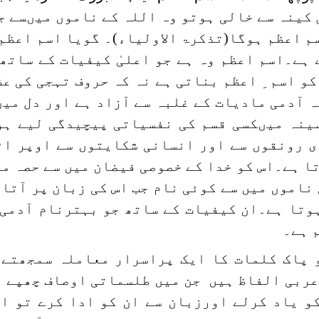
 کینہ سے خالی ہوتو وہ اللہ کے ناموں میںسے ج
م اعظم ہوگا(تذکرۃ الاولیاء)۔ گویا اسم اعظم
 ہے۔اسم اعظم وہ ہے جو اعلیٰ کیفیات کے ساتھ
و اسم ِ اعظم بناتی ہے نہ کہ حروف تہجی کی ع
ہ آدمی مادیات کے غلبہ سے آزاد ہے اور دل می
سینہ میںکسی قسم کی نفسیاتی پیچیدگی لیے ہو
ی رونقوں سے اور انسانی شکایتوں سے اوپر اٹ
تا ہے۔اس کو خدا کے خصوصی فیضان میں سے حصہ م
اموں میں سے کوئی نام جب اس کی زبان پر آتا 
وتا ہے۔ان کیفیات کے ساتھ جو بہترنام آدمی 
 ہے۔
و پاک کلمات کا ایک پراسرار معاملہ سمجھتے 
 عربی الفاظ ہیں جن میں طلسماتی اوصاف چھپے 
و یاد کرلے اورزبان سے ان کو ادا کرے تو ان