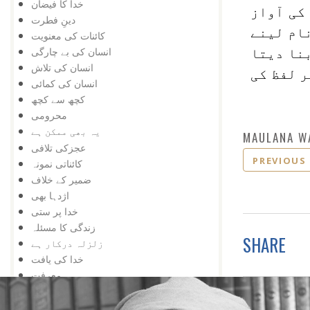
خدا کا فیضان
ی آواز
دینِ فطرت
نام لینے
کائنات کی معنویت
انسان کی بے چارگی
بنا دیتا
انسان کی تلاش
ر لفظ کی
انسان کی کمائی
کچھ سے کچھ
محرومی
یہ بھی ممکن ہے
MAULANA W
عجزکی تلافی
PREVIOUS
کائناتی نمونہ
ضمیر کے خلاف
اژدہا بھی
خدا پر ستی
زندگی کا مسئلہ
SHARE
زلزلہ درکار ہے
خدا کی یافت
معرفت
توحید اورشرک
سب کچھ عجیب ہے