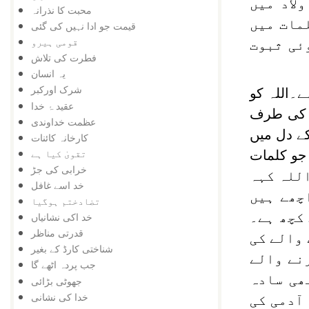
لاد میں
محبت کا نذرانہ
مات میں
قیمت جو ادا نہیں کی گئی
قومی ہیرو
ئی ثبوت
فطرت کی تلاش
یہ انسان
شرک اورکبر
۔اللہ کو
عقید ۂ خدا
س کی طرف
عظمت خداوندی
کے دل میں
کارخانہ کائنات
تقویٰ کیا ہے
جو کلمات
خرابی کی جڑ
اللہ کہہ
خد اسے غافل
چھے ہیں
تضادختم ہوگیا
ب کچھ ہے۔
خد اکی نشانیاں
قدرتی مناظر
 والے کی
شناختی کارڈ کے بغیر
رنے والے
جب پردہ اٹھے گا
ھی سادہ
جھوٹی بڑائی
خدا کی نشانی
آدمی کی