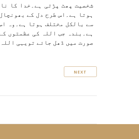
شخصیت پھٹ پڑتی ہے۔خدا کا نام
ہوتا ہے۔اس طرح دل کے بھونچال 
سے بالکل مختلف ہوتا ہے۔وہ اس 
ہے۔بندہ جب اللہ کی عظمتوں کے 
صورت میں ڈھل جائے تویہی اللہ 
NEXT