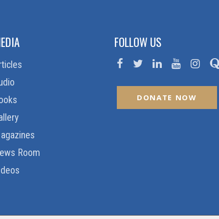
EDIA
FOLLOW US
rticles
udio
DONATE NOW
ooks
allery
agazines
ews Room
ideos