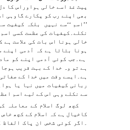
پیٹ غذ اسے خالی ہواوراس کا دل
بھی اپنے رب کو پکارے گاوہی اس
’’اسم ‘‘سے نہیں بلکہ کیفیت سے
نکلے۔کیفیات کی عظمت کسی اسم ک
خالی ہونا اس بات کی علامت ہے ک
ہونا بتاتا ہے کہ آدمی اپنے 
ہے۔جب کوئی آدمی اپنے کو ماد
ہے تو وہ خدا کے بہت قریب ہوجا
ہے۔ایسے وقت میں خدا کے صفاتی ن
ربانی کیفیات میں نہا یا ہواہ
سے نکلے وہی اس کے لیے اسم اعظم
کچھ لوگ اسلام کے معاملہ ک
کاخیال ہے کہ اسلام کے کچھ خاص
۔اگر کوئی شخص ان پاک الفاظ ک