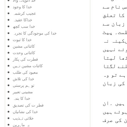
خد اکوپانے والا
س نام سے
خدا کا وجود
عجیب کرشمہ
 کا تعلق
خداکا عقیدہ
 زبان سے
خدا سب کچھ
ظمت۔ پیٹ
خدا کی موجودگی کا تجربہ
خدا کا ثبوت
ںکینہ نہ
کائناتی مشین
ئے نہیں
کائناتی وحدت
ھا لیتا
فطرت کی پکار
لنے لگتا
کائنات مشین نہیں
معبود کی طلب
ہے تو وہ
خدا کی تلاش
کی زبان
تو ہم پرستی
مشینی تعبیر
خدا کا بندہ
ہیں ۔ان
فطر ت کی تصدیق
ہوئے ہیں
خدا کی نشانیاں
خلائی تہذیب
 کی صرف
یہ ماہرین