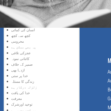
خدا کا فیضان
دینِ فطرت
کائنات کی معنویت
انسان کی بے چارگی
انسان کی تلاش
انسان کی کمائی
کچھ سے کچھ
محرومی
یہ بھی ممکن ہے
عجزکی تلافی
کائناتی نمونہ
ABOUT US
M
ضمیر کے خلاف
اژدہا بھی
Home
A
خدا پر ستی
About Us
A
زندگی کا مسئلہ
زلزلہ درکار ہے
Download Quran
B
خدا کی یافت
Get Involved
G
معرفت
توحید اورشرک
Order Free Quran
M
سب کچھ عجیب ہے