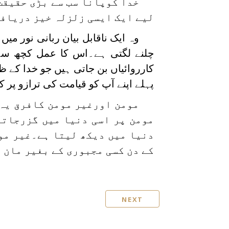
خدا کوپانا سب سے بڑی حقیقت 
لیے ایک ایسی زلزلہ خیز دریافت 
وہ ایک ناقابل بیان ربانی نور میں
چلنے لگتی ہے۔اس کا عمل کچھ سے 
کارروائیاں بن جاتی ہیں جو خدا کے 
پہلے اپنے آپ کو قیامت کی ترازو پ
مومن اورغیر مومن کافرق یہ 
مومن پر اسی دنیا میں گزرجاتا
دنیا میں دیکھ لیتا ہے۔غیر موم
کے دن کسی مجبوری کے بغیر مان 
NEXT