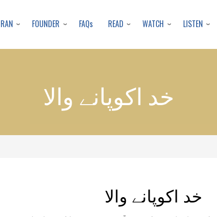
Skip
to
URAN
FOUNDER
READ
WATCH
LISTEN
FAQs
main
content
خد اکوپانے والا
خد اکوپانے والا