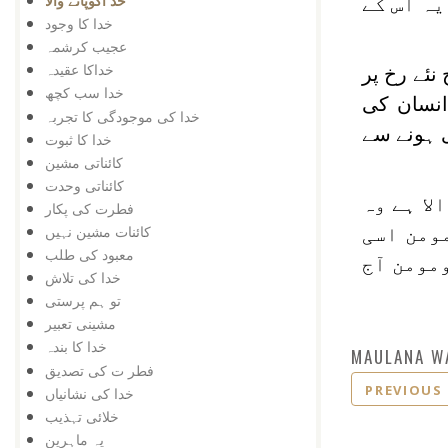
خد اکوپانے والا
یہ اس کے
خدا کا وجود
عجیب کرشمہ
خداکا عقیدہ
نئے رخ پر
خدا سب کچھ
انسان کی
خدا کی موجودگی کا تجربہ
ی ہونے سے
خدا کا ثبوت
کائناتی مشین
کائناتی وحدت
لا ہے وہ
فطرت کی پکار
کائنات مشین نہیں
ومن اسی
معبود کی طلب
مومن آج
خدا کی تلاش
تو ہم پرستی
مشینی تعبیر
خدا کا بندہ
MAULANA W
فطر ت کی تصدیق
PREVIOUS
خدا کی نشانیاں
خلائی تہذیب
یہ ماہرین