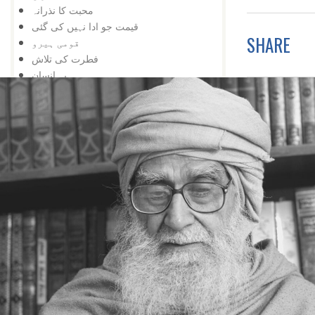
محبت کا نذرانہ
قیمت جو ادا نہیں کی گئی
SHARE
قومی ہیرو
فطرت کی تلاش
یہ انسان
شرک اورکبر
عقید ۂ خدا
عظمت خداوندی
کارخانہ کائنات
تقویٰ کیا ہے
خرابی کی جڑ
خد اسے غافل
تضادختم ہوگیا
خد اکی نشانیاں
قدرتی مناظر
شناختی کارڈ کے بغیر
جب پردہ اٹھے گا
جھوٹی بڑائی
خدا کی نشانی