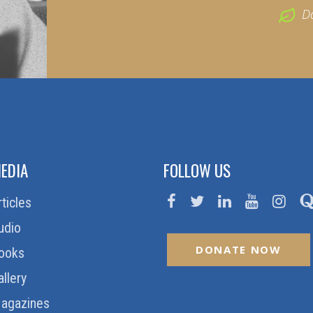
D
EDIA
FOLLOW US
rticles
udio
DONATE NOW
ooks
allery
agazines