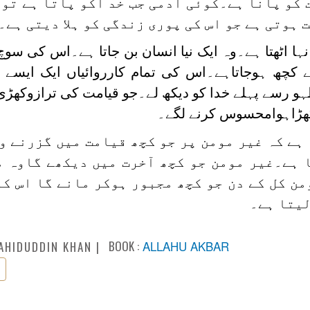
کو پانا ہے۔کوئی آدمی جب خد اکو پاتا ہے تو 
ہوتی ہے جو اس کی پوری زندگی کو ہلا دیتی ہے۔
 نہا اٹھتا ہے۔وہ ایک نیا انسان بن جاتا ہے۔اس کی سوچ 
کچھ ہوجاتاہے۔اس کی تمام کارروائیاں ایک ایسے 
ظہو رسے پہلے خدا کو دیکھ لے۔جو قیامت کی ترازوکھڑ
ر کھڑاہوامحسوس کرنے لگے۔
ہے کہ غیر مومن پر جو کچھ قیامت میں گزرنے وا
 ہے۔غیر مومن جو کچھ آخرت میں دیکھے گاوہ م
ن کل کے دن جو کچھ مجبور ہوکر مانے گا اس کو
لیتا ہے۔
BOOK :
ALLAHU AKBAR
AHIDUDDIN KHAN