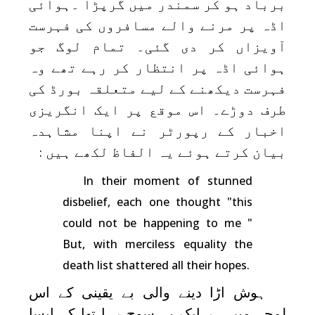
برباد ہو کر سمندر میں گرپڑا ۔ہوائی
اڈہ پر مرنے والے مسافروں کی فہرست
آویزاں کر دی گئی۔ تمام لوگ جو
ہوائی اڈہ پر انتظار کر رہے تھے وہ
فہرست دیکھنے کے لیے متعلقہ بورڈ کی
طرف دوڑے۔ اس موقع پر ایک انگریزی
اخبار کے رپورٹر نے اپنا مشاہدہ
بیان کرتے ہوئے یہ الفاظ لکھے ہیں
:
In their moment of stunned
disbelief, each one thought "this
could not be happening to me "
But, with merciless equality the
death list shattered all their hopes.
ہوش اڑا دینے والی بے یقینی کے اس
لمحہ میں ہر ایک یہ سوچ رہا تھا کہ ایسا