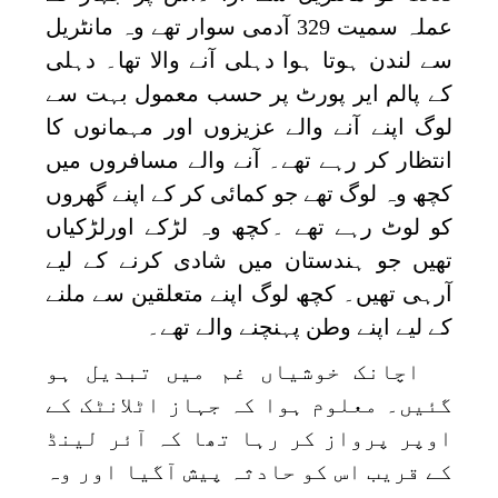
عملہ سمیت 329 آدمی سوار تھے وہ مانٹریل
سے لندن ہوتا ہوا دہلی آنے والا تھا۔ دہلی
کے پالم ایر پورٹ پر حسب معمول بہت سے
لوگ اپنے آنے والے عزیزوں اور مہمانوں کا
انتظار کر رہے تھے۔ آنے والے مسافروں میں
کچھ وہ لوگ تھے جو کمائی کر کے اپنے گھروں
کو لوٹ رہے تھے ۔کچھ وہ لڑکے اورلڑکیاں
تھیں جو ہندستان میں شادی کرنے کے لیے
آرہی تھیں۔ کچھ لوگ اپنے متعلقین سے ملنے
کے لیے اپنے وطن پہنچنے والے تھے۔
اچانک خوشیاں غم میں تبدیل ہو
گئیں۔ معلوم ہوا کہ جہاز اٹلانٹک کے
اوپر پرواز کر رہا تھا کہ آئر لینڈ
کے قریب اس کو حادثہ پیش آگیا اور وہ