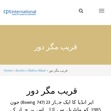
Skip
to
main
content
قریب مگر دور
قریب مگر دور
Allahu Akbar
Books
Home
Breadcrumb
قریب مگر دور
ایر انڈیا کا ایک جہاز
جون
(Boeing 747) 23
1985 کو مانٹریل سے اڑا ۔اس پر جہاز کے