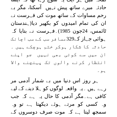
حادثہ میرے ساتھ پیش نہیں آسکتا، مگر بے
رحم مساوات کے ساتھ موت کی فہرست نے
ان کی تمام امیدوں کو بکھیر دیا(ہندستان
ٹائمس، 24جون 1985)۔فہرست نے بتایا کہ
ہوائی جہاز کے329مسافر سب کے سب اچانک
حادثہ کا شکار ہوکر ختم ہوچکے ہیں ۔
ان میں سے کوئی بھی نہیں جو اپنے
انتظار کرنے والوں تک پہنچنے والا
ہو۔
ہر روز اس دنیا میں بے شمار آدمی مر
رہے ہیں ۔یہ واقعہ لوگوں کو ہلا دینے کے لیے
کافی ہے۔مگر آدمی کا حال یہ ہے کہ جب
وہ کسی کو مرتے ہوئے دیکھتا ہے تو وہ
سمجھ لیتا ہے کہ موت صرف دوسروں کے