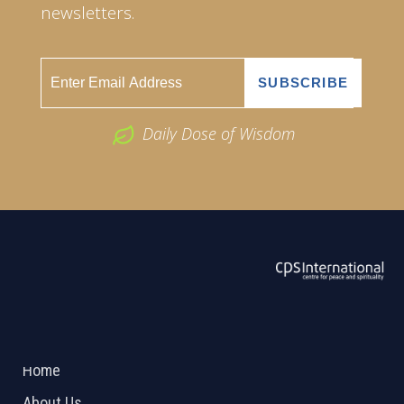
newsletters.
Daily Dose of Wisdom
ABOUT US
2026 Powered by
Openlogic Systems
Home
About Us