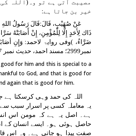
مصیبت آتی ہے تو وہ(اللہ کی 
خیر بن جاتا ہے:
عَنْ صُهَيْبٍ، قَالَ:قَالَ رَسُولُ اللهِ صَلَّى ا
ذَاك لِأَحَدٍ إِلَّا لِلْمُؤْمِنِ، إِنْ أَصَابَتْهُ سَرَّاء
ضَرَّاءُ،
(
وفی روایۃ لاحمد:
وَإِنِ أصَابَت
نمبر2999؛ مسند احمد، حدیث نمبر 1487)۔
 good for him and this is special to a
 thankful to God, and that is good for
nd again that is good for him.
اللہ کی حمد وہی کرسکتا ہے ج
یہ معاملہ کسی پر اسرار سبب سے ن
ہے۔ اصل یہ ہے کہ مومن اس انس
حاصل ہوئی ہو۔ ایسے انسان کے اندر
صفت پیدا ہو جاتی ہے۔ وہ اس قاب