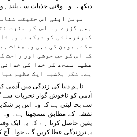
دیکھے۔ وہ وقتی جذبات سے بلند ہ
مومن اپنی اس حقیقت شناسی
بھی گزرے وہ اس کو مثبت نت
کارفرمائی کو دیکھے۔ وہ ذات
سکے۔ مومن کی یہی وہ صفات ہیں
کہ اس کو جب خوشی اور راحت کا
عطیہ سمجھ کر خدا کی خدائی 
ہے۔ شکر بلاشبہ ایک عظیم عبا
تاہم دنیا کی زندگی میں آدمی ک
آدمی کو ناخوش گوار تجربات سے 
سے بچا لیتی ہے کہ وہ اس پر شکایت
نقشہ کے مطابق سمجھتا ہے۔ وہ 
یقین حاصل کرتا ہے کہ یہ ایک وقتی
بہترزندگی عطا کریں گے، خواہ آج کی 