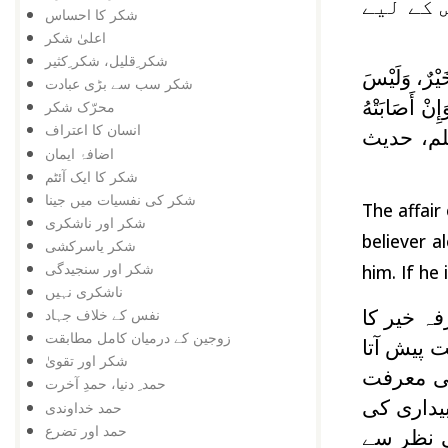
 کے لیے
شکر کا احساس
اعلیٰ شکر
شکر ِقلیل، شکر ِکثیر
َيْرٌ، وَلَيْسَ
شکر سب سے بڑی عبادت
نْ أَصَابَتْهُ
محرّک شکر
انسان کا اعتراف
م، حدیث
اضافۂ ایمان
شکر کا ایک آئٹم
شکر کی نفسیات میں جینا
The affair
شکر اور ناشکری
believer a
شکر یاسرکشی
شکر اور سنجیدگی
him. If he
ناشکری نہیں
نفس کے خلاف جہاد
ہ خیر کا
زوجین کے درمیان کامل مطابقت
پیش آتا
شکر اور تقویٰ
ی معرفت
حمد ِ دنیا، حمدِ آخرت
یداری کی
حمد خداوندی
حمد اور تضرع
ی نظر سے