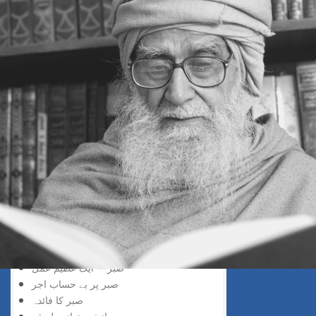
قرآنی طریقہ
حکمت اور صبر
صبر منسوخ نہیں
اسٹیٹس کو اِزم
صبر کیوں
صبر کی اہمیت
حکمتِ صبر
بااصول زندگی
ڈی لنکنگ— ایک سنتِ رسول
صبر کی نصیحت
سیلف ڈسپلن
ایڈجسٹمنٹ کا فارمولا
صبر کا مہینہ
تواصی بالحق ، تواصی بالصبر
ڈسپلن کی اہمیت
صبر واعراض کا اصول
صبر— ایک عظیم عمل
صبر پر بے حساب اجر
صبر کا فائدہ