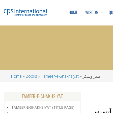
WISDOM
Q
HOME
صبر وشکر
Tameer-e-Shakhsiyat
Books
Home
Breadcrumb
TAMEER-E-SHAKHSIYAT
TAMEER-E-SHAKHSIYAT (TITLE PAGE)
پنےآفس سے