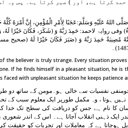
حمد کرتا ہے، اور ) صبر کرتا ہے۔ پس وہ اس
للهُ عَلَيْهِ وَسَلَّمَ:عَجَبًا لِأَمْرِ الْمُؤْمِنِ، إِنَّ أَمْرَهُ كُلَّهُ خ
ُ
(
وفی روایۃ لاحمد:
حَمِدَ ‌رَبَّهُ ‌وَ
)
شَكَرَ، فَكَانَ خَيْرًا لَهُ، وَإِ
ْهُ مُصِيبَةٌ حَمِدَ رَبَّهُ وَ
)
صَبَرَ فَكَانَ خَيْرًا لَهُ
(صحیح مسل
 of the believer is truly strange. Every situation proves
lone. If he finds himself in a pleasant situation, he is
 is faced with unpleasant situation he keeps patience a
ومنفی نفسیات سے خالی ہو۔مومن کے ساتھ دو طرف
ہیں ہوتا ، وہ مکمل طورپر ایک معلوم سبب کے تحت 
ان کا نام ہے جس کو دریافت کی سطح تک خدا ک
 ایک ذہنی انقلاب آجاتا ہے۔ اس کے اندر شعوری ب
ل ہوجاتا ہے کہ معاملات اور تجربات کو حقیقت ک