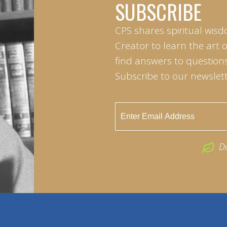
SUBSCRIBE
CPS shares spiritual wisd
Creator to learn the art 
find answers to questions 
Subscribe to our newslett
D