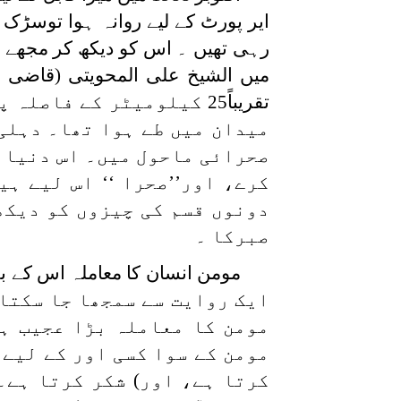
ایر پورٹ کے لیے روانہ ہوا توس
میں الشیخ علی المحویتی (قاضی 
تقریباً25 کیلومیٹر کے ف
میدان میں طے ہوا تھا۔ دہلی
صحرائی ماحول میں۔ اس دنیا می
کرے، اور’’صحرا ‘‘ اس لیے ہی
دونوں قسم کی چیزوں کو دیکھ
صبرکا ۔
ایک روایت سے سمجھا جا سکتا
مومن کا معاملہ بڑا عجیب ہے
مومن کے سوا کسی اور کے لیے ن
کرتا ہے، اور) شکر کرتا ہے۔