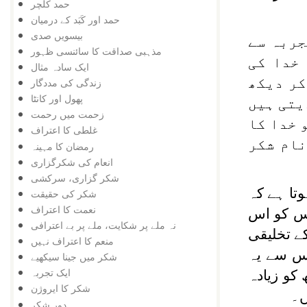
حمد کلچر
حمد اور کَبَد کے درمیان
بیسویں صدی
جربہ سے
مذہبی صداقت کا سائنسی ظہور
 خدا کی
ایک سادہ مثال
کر دیکھ
زندگی کی مددگار
پھول اور کانٹا
یتی ہیں
زحمت میں رحمت
 خدا کا
غلطی کا اعتراف
نام شکر
رمضان کا مہینہ
انعام کی شکرگزاری
شکر گزاری، سرکشی
وتا ہے کہ
شکر کی حقیقت
نعمت کا اعتراف
اس کو اس
نہ ملے پر شکایت، ملے پر بے اعترافی
کے تخلیقی
منعم کا اعتراف نہیں
س سے یہ
شکر میں جینا سیکھیے
ایک تجربہ
 کو زیادہ
شکر کا ایروژن
ں۔
دور شکر