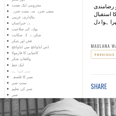
محرومی ایک نعمت
 رضامندی
منفی تجربہ سے مثبت تجربہ
 استقبال
مالداری، غریبی
ا ہوا دل
بے خبرانسان
بولنے کی صلاحیت
شکر، نہ کہ شکایت
فخر اور شکر
MAULANA W
ڈس ایڈوانٹج میں ایڈوانٹج
کامیابی کا فارمولا
PREVIOUS
واقعاتِ شکر
ایک خط
صبر کیا ہے
صبر کا فلسفہ
سنتِ صبر
SHARE
صبر کی تعلیم
صبر
صبر خدا کے لیے
صبر دین کا خلاصہ
صبر بے عملی نہیں