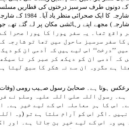
ڑک کے دونوں طرف سرسبز درختوں کی قطاریں مسلس
رہی تھیں ۔ اس کو دیکھ کر مجھے شارجہ کا ایک 
شارجہ) مجھے اپنے رہائشی مکان پر لے گئے تھے 
اصلہ پر واقع تھا۔ یہ سفر پورا کا پورا صحرا ک
 کا سفر سرسبز ماحول میں تھا تو شارجہ کا
ں ’’درخت‘‘ اس لیے ہیں کہ آدمی ان کو دیکھ
ں کہ آدمی ان کو دیکھ کر صبر کر نا سیکھے
تا ہے مگروہ ان سے نہ شکر کا سبق لیتا ہے
 ہے۔ رسول اللہ صلی اللہ علیہ وسلم نے فر
۔ اس کا ہر معاملہ اس کے لیے خیر ہے۔ ا
ہیں ۔اگر اس کو آرام ملتا ہے تو (وہ اللہ
 پس وہ اس کے لیے خیر بن جاتا ہے۔ اور اگ