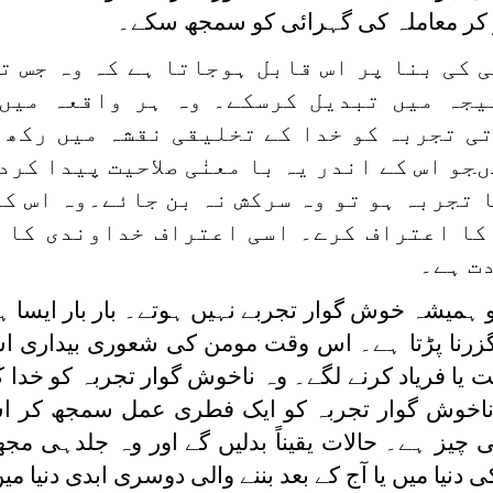
و کر معاملہ کی گہرائی کو سمجھ سکے۔
 کی بنا پر اس قابل ہوجاتا ہے کہ وہ جس ت
یجہ میں تبدیل کرسکے۔ وہ ہر واقعہ میں
ی تجربہ کو خدا کے تخلیقی نقشہ میں رکھ 
جو اس کے اندر یہ با معنٰی صلاحیت پیدا کرد
 تجربہ ہو تو وہ سرکش نہ بن جائے۔وہ اس کو
کا اعتراف کرے۔ اسی اعتراف خداوندی کا 
دت ہے۔
و ہمیشہ خوش گوار تجربے نہیں ہوتے۔ بار بار ایسا ہ
گزرنا پڑتا ہے۔ اس وقت مومن کی شعوری بیداری 
 یا فریاد کرنے لگے۔ وہ ناخوش گوار تجربہ کو خدا 
ناخوش گوار تجربہ کو ایک فطری عمل سمجھ کر ا
 چیز ہے۔ حالات یقیناً بدلیں گے اور وہ جلدہی مجھ
دنیا میں یا آج کے بعد بننے والی دوسری ابدی دنیا می