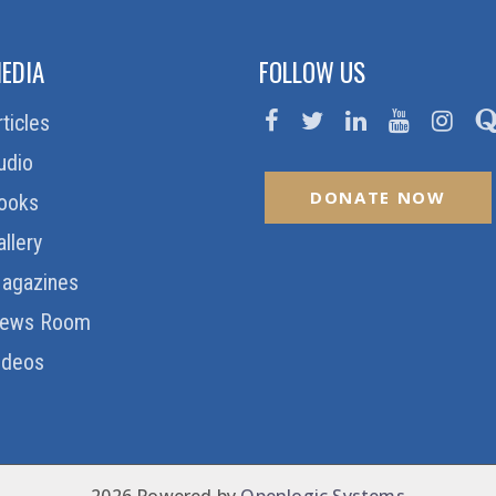
EDIA
FOLLOW US
rticles
udio
DONATE NOW
ooks
allery
agazines
ews Room
ideos