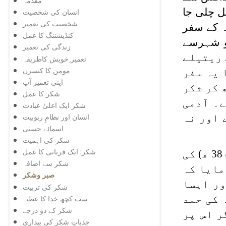
مقدمہ
ل چلی جا
انسان کی شخصیت
شخصیت کی تعمیر
صحرائی منظر یاد آیا۔ 1984 کے شارجہ کے سفر
کنڈیشننگ کا عمل
جو شہرسے
زندگی کی تعمیر
ے ریتیلے
تعمیر ِخویش کاطریقہ
مومن کا کنسرن
 یہ سفر
اپنی تعمیر آپ
 کر شکر
شکر کا عمل
۔ آدمی
شکر ایک اعلیٰ عبادت
 اور نہ
انسان اور نظامِ ربوبیت
اسمائے حسنیٰ
شکر کی اہمیت
شکر: ایک قربانی کا عمل
مومن انسان کا معاملہ اس کے برعکس ہوتا ہے۔ صحابیٔ رسول صہیب رومی (وفات 38 ھ) کی
شکر سے اضافہ
مایا کہ
صبر وشکر
ور ایسا
شکر کی تربیت
 کی حمد
سب کچھ خدا کا عطیہ
شکر کے دو درجے
ر اس پر
جذباتِ شکر کی بیداری