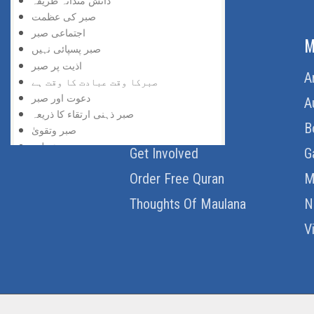
دانش مندانہ طریقہ
صبر کی عظمت
اجتماعی صبر
ABOUT US
M
صبر پسپائی نہیں
اذیت پر صبر
Home
A
صبرکا وقت عبادت کا وقت ہے
دعوت اور صبر
About Us
A
صبر ذہنی ارتقاء کا ذریعہ
Download Quran
B
صبر وتقویٰ
صبر ، عجلت
Get Involved
G
صبر ایک عظیم نیکی
Order Free Quran
M
صبربہادری ہے
صبر کی جیت
Thoughts Of Maulana
N
غیرصابرانہ عمل
حقیقت پسندی
V
نظامِ فطرت
صبر کا انعام
رد عمل نہیں
غلط منصوبہ بندی
صبر کا بدلہ