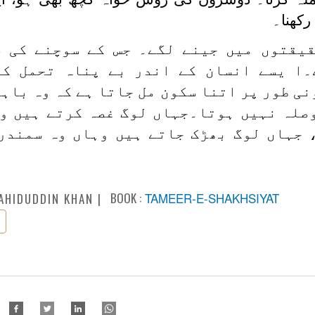
رکھنا۔
قیقتوں میں جینے لگے۔ جس کے سوچنے کی س
۔ا یسے انسان کے اندر بے پناہ تحمل کی
ی طور پر اتنا سکون مل جاتا ہے کہ وہ باہر
صلہ نہیں ہوتا۔جہاں لوگ غصہ کرتے ہیں و
، جہاں لوگ بھڑک جاتے ہیں وہاں وہ سمندر
BOOK :
TAMEER-E-SHAKHSIYAT
AHIDUDDIN KHAN