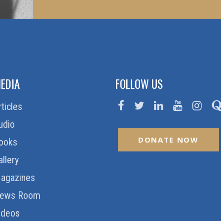
EDIA
FOLLOW US
rticles
udio
DONATE NOW
ooks
allery
agazines
ews Room
ideos