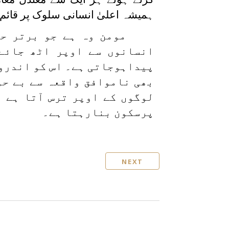
ہمیشہ اعلیٰ انسانی سلوک پر قائم 
مومن وہ ہے جو برتر ح
انسانوں سے اوپر اٹھ جائے
پیداہوجاتی ہے۔ اس کو اندرون
بھی ناموافق واقعہ سے بے حو
لوگوں کے اوپر ترس آتا ہے 
پرسکون بنارہتا ہے۔
NEXT