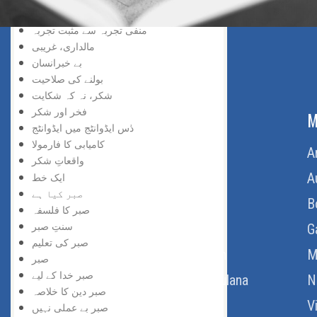
محرومی ایک نعمت
منفی تجربہ سے مثبت تجربہ
مالداری، غریبی
بے خبرانسان
بولنے کی صلاحیت
شکر، نہ کہ شکایت
فخر اور شکر
ABOUT US
M
ڈس ایڈوانٹج میں ایڈوانٹج
کامیابی کا فارمولا
Home
A
واقعاتِ شکر
About Us
A
ایک خط
صبر کیا ہے
Download Quran
B
صبر کا فلسفہ
سنتِ صبر
Get Involved
G
صبر کی تعلیم
Order Free Quran
M
صبر
صبر خدا کے لیے
Thoughts Of Maulana
N
صبر دین کا خلاصہ
V
صبر بے عملی نہیں