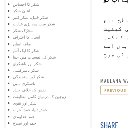
شکر کا احساس
اعلیٰ شکر
شکر ِقلیل، شکر ِکثیر
طح عام
شکر سب سے بڑی عبادت
 کیفیت
محرّک شکر
 کے کسی
انسان کا اعتراف
اضافۂ ایمان
ہاں اسے
شکر کا ایک آئٹم
 کی طرح
شکر کی نفسیات میں جینا
شکر اور ناشکری
شکر یاسرکشی
شکر اور سنجیدگی
MAULANA W
ناشکری نہیں
نفس کے خلاف جہاد
PREVIOUS
زوجین کے درمیان کامل مطابقت
شکر اور تقویٰ
حمد ِ دنیا، حمدِ آخرت
حمد خداوندی
SHARE
حمد اور تضرع