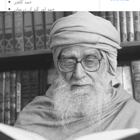
حمد کلچر
حمد اور کَبَد کے درمیان
بیسویں صدی
مذہبی صداقت کا سائنسی ظہور
ایک سادہ مثال
زندگی کی مددگار
پھول اور کانٹا
زحمت میں رحمت
غلطی کا اعتراف
رمضان کا مہینہ
انعام کی شکرگزاری
شکر گزاری، سرکشی
شکر کی حقیقت
نعمت کا اعتراف
نہ ملے پر شکایت، ملے پر بے اعترافی
منعم کا اعتراف نہیں
شکر میں جینا سیکھیے
ایک تجربہ
شکر کا ایروژن
دور شکر