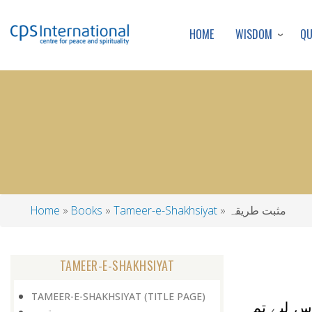
WISDOM
Q
HOME
مثبت طریقہ
Tameer-e-Shakhsiyat
Books
Home
Breadcrumb
TAMEER-E-SHAKHSIYAT
TAMEER-E-SHAKHSIYAT (TITLE PAGE)
اس لیے تم