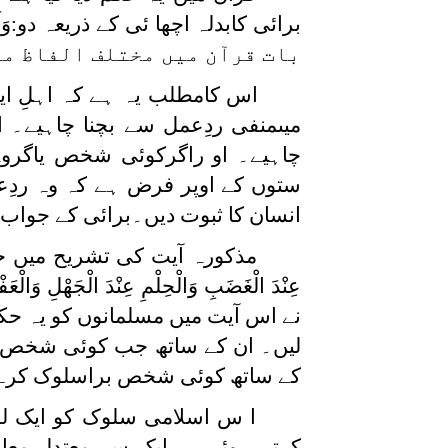
بات قرآن میں مختلف الفاظ می
اس کامطلب یہ ہے کہ اہلِ ایم
میںمنفی ردِعمل سے بچنا چاہیے۔ 
چاہیے۔ او راگرکوئی شخص یاگرو
ستوں کے اوپر فرض ہے کہ وہ ردِع
انسان کا ثبوت دیں۔برائی کے جواب 
مذکورہ آیت کی تشریح میں حضرت
نے اس آیت میں مسلمانوں کو یہ حک
لیں۔ ان کے ساتھ جب کوئی شخص جہ
کے ساتھ کوئی شخص براسلوک کرے 
ا س اسلامی سلوک کو ایک لف
کرتے ہوئے ہر ایک سے معتدل معام