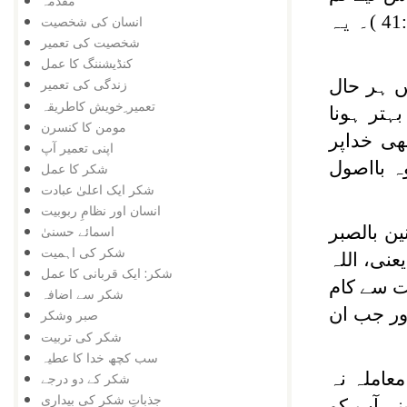
مقدمہ
برائی کابدلہ اچھا ئی کے ذریعہ دو:وَلَا تَسْتَوِي الْحَسَنَةُ وَلَا السَّيِّئَةُ ادْفَعْ بِالَّتِي هِيَ أَحْسَنُ (41:34 )۔ یہ
انسان کی شخصیت
شخصیت کی تعمیر
کنڈیشننگ کا عمل
ں ہر حال
زندگی کی تعمیر
تعمیر ِخویش کاطریقہ
ہتر ہونا
مومن کا کنسرن
ی خداپر
اپنی تعمیر آپ
ہ بااصول
شکر کا عمل
شکر ایک اعلیٰ عبادت
انسان اور نظامِ ربوبیت
ين بالصبر
اسمائے حسنیٰ
شکر کی اہمیت
 عِنْدَ الْجَهْلِ وَالْعَفْوِ عِنْدَ الْإِسَاءَةِ ( تفسیر ابن کثیر،جلد7، صفحہ 165)۔ یعنی، اللہ
شکر: ایک قربانی کا عمل
شت سے کام
شکر سے اضافہ
ور جب ان
صبر وشکر
شکر کی تربیت
سب کچھ خدا کا عطیہ
عاملہ نہ
شکر کے دو درجے
جذباتِ شکر کی بیداری
ے آپ کو