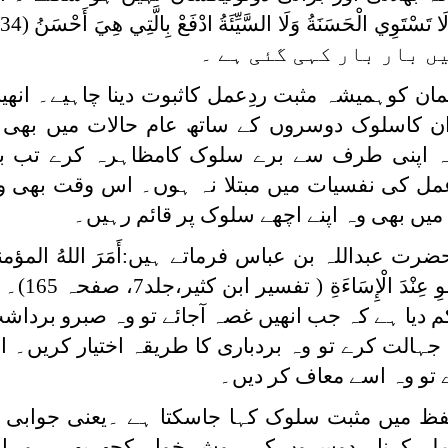
ں بار بار کہی گئی ہے ۔
ان کوہمیشہ مثبت ردِعمل کاثبوت دینا چاہیے۔ انھی
ان کاسلوک دوسروں کے ساتھ عام حالات میں بھی ب
ہ اپنی طرف سے برے سلوک کامظاہرہ کرے تب بھ
مل کی نفسیات میں مبتلا نہ ہوں۔ اس وقت بھی و
میں بھی وہ اپنے اچھے سلوک پر قائم رہیں۔
 عبداللہ بن عباس فرماتے ہیں:أَمَرَ اللهُ المؤمن
عِنْدَ الْغَضَبِ وَالْحِلْمِ
م دیا ہے کہ جب انھیں غصہ آجائے تو وہ صبرو بردا
الت کرے تو وہ بردباری کا طریقہ اختیار کریں۔ ا
تو وہ اسے معاف کر دیں۔
ظ میں مثبت سلوک کہا جاسکتا ہے ۔یعنی جوابی م
لہ کرنا۔ دوسروں کی روش خواہ کچھ بھی ہو، اپن