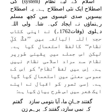
اسلام کے لیے نظام
(system)
کی
اصطلاح ایک نئی اصطلاح ہے۔ یہ اصطلاح
بیسویں صدی عیسوی میں کچھ مسلم
رہنماؤں نے ایجاد کی۔ شاہ ولی اللہ
دہلوی (وفات1762ء) نے اپنی کتاب
حجۃ اللہ البالغہ میں ’’فکُّ کلِّ
نظام‘‘ کالفظ استعمال کیا ہے۔
لیکن اس جملے میں یقینی طورپر
نظام سے مراد اسلامی نظام نہیں
ہے۔ اِس میں لفظ ’نظام‘ کو اس کے
عمومی معنیٰ میں استعمال کیا گیا
ہے۔ اِسی تصور کو اقبال نے اپنے
ایک شعر میں اس طرح بیان کیا ہے:
گفتند جہانِ ما، آیا بتومی سازد گفتم
کہ نمی سازد، گفتند کہ برہم زن