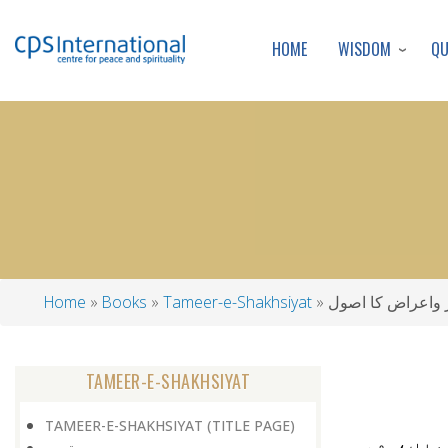
WISDOM
Q
HOME
واعراض کا اصول
Tameer-e-Shakhsiyat
Books
Home
Breadcrumb
TAMEER-E-SHAKHSIYAT
TAMEER-E-SHAKHSIYAT (TITLE PAGE)
ہیں، وہ