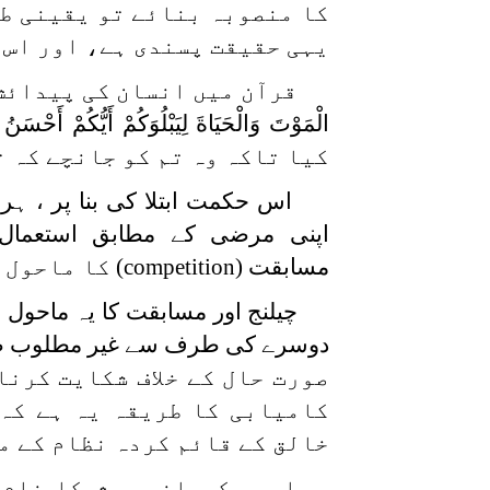
کا منصوبہ بنائے تو یقینی ط
یہی حقیقت پسندی ہے، اور اس 
قرآن میں انسان کی پیدائش
الْمَوْتَ وَالْحَیَاةَ لِیَبْلُوَکُمْ أَیُّکُمْ أَحْسَنُ
کیا تاکہ وہ تم کو جانچے کہ ت
اس حکمت ابتلا کی بنا پر ، ہر 
اپنی مرضی کے مطابق استعمال 
مسابقت
(competition)
کا ماحول 
چیلنج اور مسابقت کا یہ ماحول لا
دوسرے کی طرف سے غیر مطلوب 
صورت حال کے خلاف شکایت کرنا
کامیابی کا طریقہ یہ ہے کہ 
خالق کے قائم کردہ نظام کے م
اسی حکیمانہ روش کا نام 