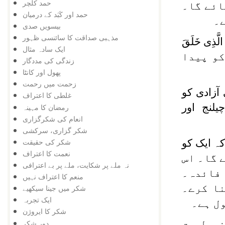
حمد کلچر
ائے گا۔
حمد اور کَبَد کے درمیان
ے۔
بیسویں صدی
مذہبی صداقت کا سائنسی ظہور
الَّذِی خَلَقَ
ایک سادہ مثال
 کو پیدا
زندگی کی مددگار
پھول اور کانٹا
زحمت میں رحمت
آزادی کو
غلطی کا اعتراف
لنج اور
رمضان کا مہینہ
انعام کی شکرگزاری
شکر گزاری، سرکشی
شکر کی حقیقت
 کہ ایک کو
نعمت کا اعتراف
 گا۔ اس
نہ ملے پر شکایت، ملے پر بے اعترافی
 فائدہ۔
منعم کا اعتراف نہیں
نا کرے۔
شکر میں جینا سیکھیے
ایک تجربہ
ل ہے۔
شکر کا ایروژن
ہ طریقِ
دور شکر