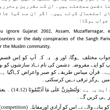
نا دشمن سمجھتے ہیں۔ ان کے مقررین ومحرری
ان استعمال کرتے ہیں۔ اگر ان سے کہا جائے
جواب ہوگا:
ou ignore Gujarat 2002, Assam, Muzaffarnagar, 
ounters or the daily conspiracies of the Sangh Pari
for the Muslim community.
جواب مختلف ہوگا، اور وہ یہ کہ آپ کو اِس قسم
پ کو اپنے مفروضہ دشمن کی نام نہاد سازشوں کو بھل
ا ہے۔ قرآن میںاس طریقے کو صبر واعراض کہاگیا ہے
 میں ہرگز ترقی نہیں کرسکتی۔
آیت یہ ہے
:
وَلَنَصْبِرَنَّ عَلَى مَا آذَيْتُمُونَا
(14:12) ۔
ر ہی کریں گے۔
بنانے والے نے اس کو آزادی اورمقابلہ
(competition)