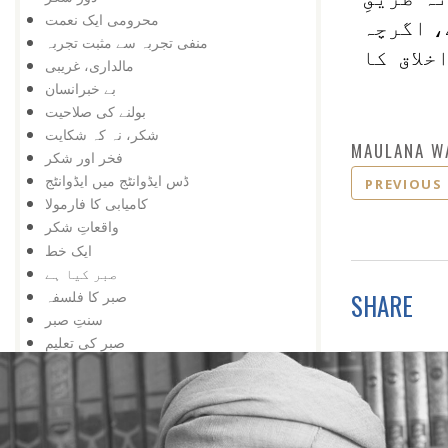
محرومی ایک نعمت
، اگرچہ
منفی تجربہ سے مثبت تجربہ
خلاق کا
مالداری، غریبی
بے خبرانسان
بولنے کی صلاحیت
شکر، نہ کہ شکایت
MAULANA W
فخر اور شکر
ڈس ایڈوانٹج میں ایڈوانٹج
PREVIOUS
کامیابی کا فارمولا
واقعاتِ شکر
ایک خط
صبر کیا ہے
صبر کا فلسفہ
SHARE
سنتِ صبر
صبر کی تعلیم
صبر
صبر خدا کے لیے
صبر دین کا خلاصہ
صبر بے عملی نہیں