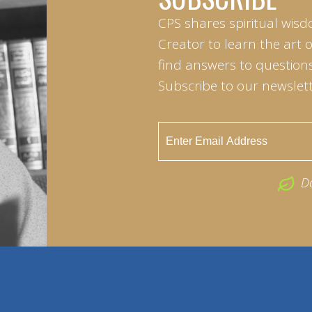
CPS shares spiritual wisd
Creator to learn the art 
find answers to questions 
Subscribe to our newslett
D