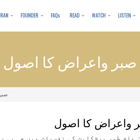
Skip
to
URAN
FOUNDER
READ
WATCH
LISTEN
FAQs
main
content
صبر واعراض کا اصول
صبر 
 واعراض کا اصول
 عام طور پرشکایت کی نفسیات میں جی رہے 