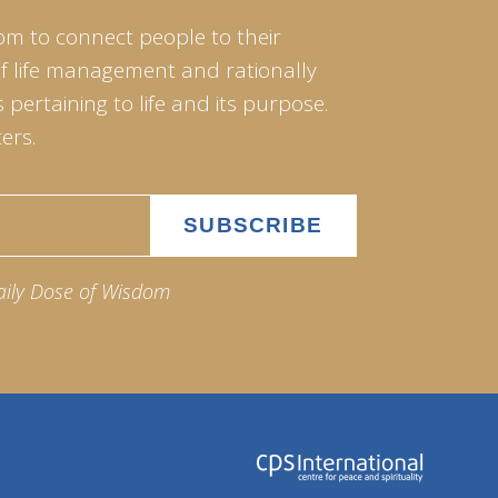
om to connect people to their
of life management and rationally
pertaining to life and its purpose.
ers.
aily Dose of Wisdom