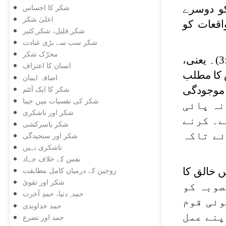
شکر کا احساس
کو دوسرے
اعلیٰ شکر
اقعات کو
شکر ِقلیل، شکر ِکثیر
شکر سب سے بڑی عبادت
محرّک شکر
(3:120)۔ یعنی،
انسان کا اعتراف
 کا مطلب
اضافۂ ایمان
شکر کا ایک آئٹم
موجودگی
شکر کی نفسیات میں جینا
نہ پائی
شکر اور ناشکری
ے۔ کرنے
شکر یاسرکشی
ئے تاکہ
شکر اور سنجیدگی
ناشکری نہیں
نفس کے خلاف جہاد
ں خالق کا
زوجین کے درمیان کامل مطابقت
شکر اور تقویٰ
صوبہ کو
حمد ِ دنیا، حمدِ آخرت
وئی قوم
حمد خداوندی
پنے عمل
حمد اور تضرع