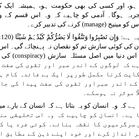
ام ہو، اور کسی کی بھی حکومت ہو، ہمیشہ ایک 
جربہ ہوگا۔ آدمی کو چاہیے کہ وہ اس قسم کے و
س کو مینیج
(manage)
کرنے کی تدبیر کرے۔
ہ ہے
:
وَإِن تَصْبِرُوا وَتَتَّقُوا لَا یَضُرُّکُمْ کَیْدُہُمْ شَیْئًا
و ان کی کوئی سازش تم کو نقصان نہ پہنچائے گی۔ اس
اس دنیا میں اصل مسئلہ سازش
(conspiracy)
کی 
ے کہ لوگوں کے اندر صبر اور تقوی کی صفت 
کایت کرنا مکمل طورپر ایک بے فائدہ کام ہ
کے اندر صبراور تقوی کی صفت پیدا کی جا
ً موثر نہ ہوسکے۔
 ہے کہ وہ انسان کو یہ بتاتا ہے کہ انسان کے بارے می
 ہے۔ انسان کو چاہیے کہ وہ اس تخلیقی من
 سرگرمیوں کا نقشہ بنائے۔ کوئی فرد یا ک
ر انداز کرے اور خود اپنے ذہن کے مطابق ا