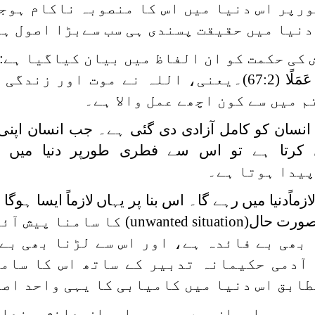
ورپر اس دنیا میں اس کا منصوبہ ناکام ہوج
دنیا میں حقیقت پسندی ہی سب سےبڑا اصول ہ
 کی حکمت کو ان الفاظ میں بیان کیاگیا ہے
:
 عَمَلًا
(67:2)۔یعنی، اللہ نے موت اور زندگی
م میں سے کون اچھے عمل والا ہے۔
انسان کو کامل آزادی دی گئی ہے۔ جب انسان اپنی 
کرتا ہے تو اس سے فطری طورپر دنیا میں چی
پیدا ہوتا ہے۔
زماًدنیا میں رہے گا۔ اس بنا پر یہاں
لازماً ایسا ہوگا
صورت حال
(unwanted situation)
کا سامنا پیش آئے
 بھی بے فائدہ ہے، اور اس سے لڑنا بھی بے
آدمی حکیمانہ تدبیر کے ساتھ اس کا سام
طابق اس دنیا میں کامیابی کا یہی واحد اصو
صبر و اعراض ہے۔ صبر واعراض دانش مندان