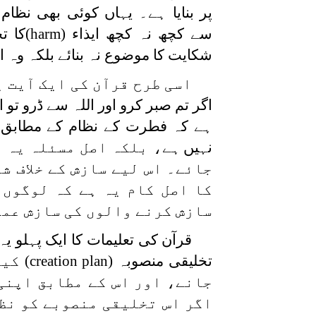
پر بنایا ہے۔ یہاں کوئی بھی نظ
سے کچھ نہ کچھ ایذاء
(harm)
کا ت
شکایت کا موضوع نہ بنائے بلکہ وہ ا
اسی طرح قرآن کی ایک آیت ی
اگر تم صبر کرو اور اللہ سے ڈرو ت
ہے کہ فطرت کے نظام کے مطابق 
نہیں
ہے، بلکہ اصل مسئلہ یہ ہ
جائے۔ اس لیے سازش کے خلاف ش
کا اصل کام یہ ہے کہ لوگوں 
سازش کرنے والوں کی سازش عملا
قرآن کی تعلیمات کا ایک پہلو یہ
تخلیقی منصوبہ
(creation plan)
کیا
جانے، اور اس کے مطابق اپنی
اگر اس تخلیقی منصوبے کو نظ