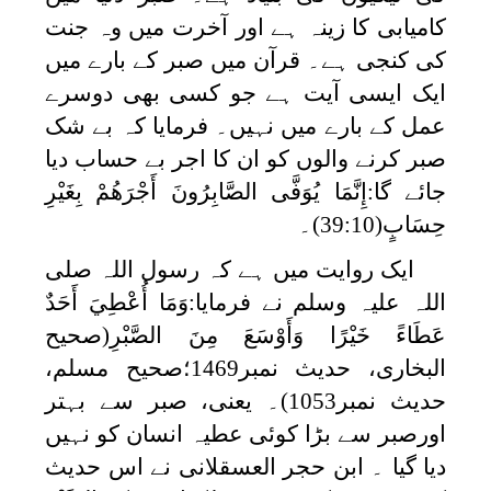
کامیابی کا زینہ ہے اور آخرت میں وہ جنت
کی کنجی ہے۔ قرآن میں صبر کے بارے میں
ایک ایسی آیت ہے جو کسی بھی دوسرے
عمل کے بارے میں نہیں۔ فرمایا کہ بے شک
صبر کرنے والوں کو ان کا اجر بے حساب دیا
جائے گا:
إِنَّمَا يُوَفَّى الصَّابِرُونَ أَجْرَهُمْ بِغَيْرِ
حِسَابٍ
(39:10)۔
ایک روایت میں ہے کہ رسول اللہ صلی
اللہ علیہ وسلم نے فرمایا:
وَمَا أُعْطِيَ أَحَدٌ
عَطَاءً خَيْرًا وَأَوْسَعَ مِنَ الصَّبْرِ
(صحیح
البخاری، حدیث نمبر1469؛صحیح مسلم،
حدیث نمبر1053)۔ یعنی، صبر سے بہتر
اورصبر سے بڑا کوئی عطیہ انسان کو نہیں
دیا گیا ۔ ابن حجر العسقلانی نے اس حدیث