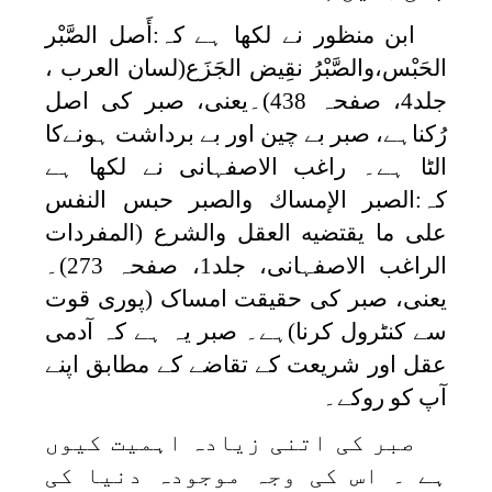
ابن منظور نے لکھا ہے کہ
:أَصل الصَّبْر
الحَبْس،والصَّبْرُ نقِيض الجَزَع
(لسان العرب ،
جلد4، صفحہ 438)۔یعنی، صبر کی اصل
رُکناہے، صبر بے چین اور بے برداشت ہونےکا
الٹا ہے۔ راغب الاصفہانی نے لکھا ہے
کہ:الصبر الإمساك والصبر حبس النفس
على ما يقتضيه العقل والشرع (المفردات
الراغب الاصفہانی، جلد1، صفحہ 273)۔
یعنی، صبر کی حقیقت امساک (پوری قوت
سے کنٹرول کرنا)ہے۔ صبر یہ ہے کہ آدمی
عقل اور شریعت کے تقاضے کے مطابق اپنے
آپ کو روکے۔
صبر کی اتنی زیادہ اہمیت کیوں
ہے ۔ اس کی وجہ موجودہ دنیا کی