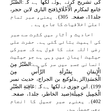
کی تشریح کرتے ہوئے لکھا ہے کہ:
الصَّبْرُ
جَامع لمكارم الْأَخْلَاق
(فتح الباری لابن حجر،
جلد11، صفحہ 305)۔ یعنی، صبر تمام
اعلیٰ اخلاقیات کا جامع ہے ۔
احادیث و آثار میں کثرت سے صبر
کی اہمیت بتائی گئی ہے۔ حضرت علی
رضی اللہ عنہ کا قول ہے کہ صبرکی
حیثیت ایمان میں وہی ہے جو حیثیت
انسانی جسم میں سر کی ہے:
الصَّبْرُ ‌مِنَ
‌الْإِيمَانِ بِمَنْزِلَةِ الرَّأْسِ مِنَ
الْجَسَدِ
(الزہدلوکیع بن الجراح، حدیث نمبر
199)۔ابن جوزی نے لکھا ہے کہ:
عَاقِبَةِ الصَّبْرِ
الْجَمِيل جَمِيلَة
(صيد الخاطر، جلد1، صفحہ
402)۔ یعنی، صبر جمیل کا انجام
بھی جمیل ہے۔