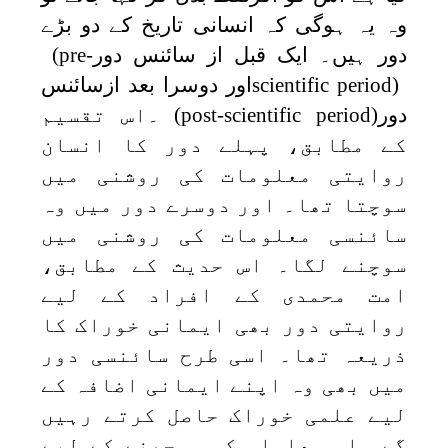
وہ یہ ہوگی کہ انسانی تاریخ کے دو بڑے
دور ہیں۔ ایک قبل از سائنس دور
(pre-
scientific period)
اور دوسرا بعد ازسائنس
دور
(post-scientific period)
۔اس تقسیم
کے مطابق، پہلے دور کا انسان
روایتی معلومات کی روشنی میں
سوچتا تھا۔ اور دوسرے دور میں وہ
سائنسی معلومات کی روشنی میں
سوچنے لگا۔ اس حدیث کے مطابق،
امت محمدی کے افراد کے لیے
روایتی دور بھی ایمانی خوراک کا
ذریعہ تھا۔ اسی طرح سائنسی دور
میں بھی وہ اپنے ایمانی اضافہ کے
لیے علمی خوراک حاصل کرتے رہیں
گے۔ اس معاملہ کو سمجھنے کے لیے