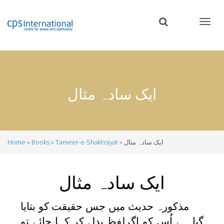
Skip
to
main
content
ایک سادہ مثال
ایک سادہ مثال
Tameer-e-Shakhsiyat
Books
Home
Breadcrumb
ایک سادہ مثال
مذکورہ حدیث میں جس حقیقت کو بتایا
گیا ہے اُس کو اگرلفظ بدل کر کہا جائے تو