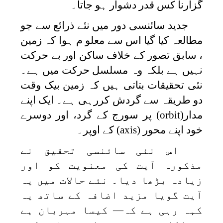
گزارنا کس قدر دشوار ہو جاتا۔
جدید سائنسی دور میں نئے ذرائع سے جو
مطالعہ کیا گیا اس سے معلو م ہوا کہ زمین
، سابق تصور کے خلاف ساکن اور بے حرکت
نہیں ہے بلکہ وہ مسلسل حرکت میں ہے۔
نئی تحقیقات بتاتی ہیں کہ زمین بیک وقت
دو طریقہ سے گردش کررہی ہے۔ ایک اپنے
مدار
(orbit)
پر سورج کے گرد، اور دوسرے
خود اپنے محور
(axis)
کے اوپر۔
اس نئی سائنسی تحقیق نے
مذکورہ آیت کی معنویت کو اور
زیادہ بڑھا دیا۔ نئے حالات میں یہ
آیت گویا مزید اضافہ کے ساتھ یہ
کہہ رہی ہے کہ— کیسا مہربان ہے