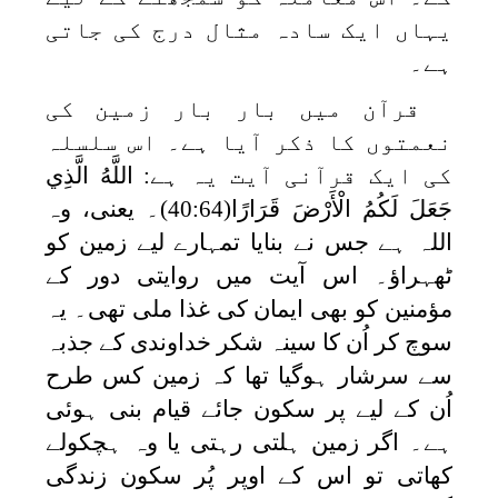
یہاں ایک سادہ مثال درج کی جاتی
ہے۔
قرآن میں بار بار زمین کی
نعمتوں کا ذکر آیا ہے۔ اس سلسلہ
کی ایک قرآنی آیت یہ ہے:
اللَّهُ الَّذِي
جَعَلَ لَكُمُ الْأَرْضَ قَرَارًا
(40:64)۔ یعنی، وہ
اللہ ہے جس نے بنایا تمہارے لیے زمین کو
ٹھہراؤ۔ اس آیت میں روایتی دور کے
مؤمنین کو بھی ایمان کی غذا ملی تھی۔ یہ
سوچ کر اُن کا سینہ شکر خداوندی کے جذبہ
سے سرشار ہوگیا تھا کہ زمین کس طرح
اُن کے لیے پر سکون جائے قیام بنی ہوئی
ہے۔ اگر زمین ہلتی رہتی یا وہ ہچکولے
کھاتی تو اس کے اوپر پُر سکون زندگی