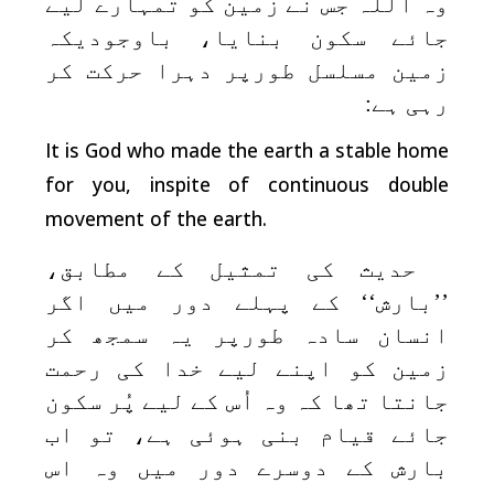
وہ اللہ جس نے زمین کو تمہارے لیے
جائے سکون بنایا، باوجودیکہ
زمین مسلسل طورپر دہرا حرکت کر
رہی ہے:
It is God who made the earth a stable home
for you, inspite of continuous double
movement of the earth.
حدیث کی تمثیل کے مطابق،
’’بارش‘‘ کے پہلے دور میں اگر
انسان سادہ طورپر یہ سمجھ کر
زمین کو اپنے لیے خدا کی رحمت
جانتا تھا کہ وہ اُس کے لیے پُر سکون
جائے قیام بنی ہوئی ہے، تو اب
بارش کے دوسرے دور میں وہ اس