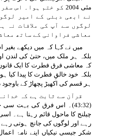
مئی 2004 کو ختم ہوا۔ ا
نے ابھی دبئی کے امیر لوگو
لوگوں سے آپ کی ملاقات نہ ہ
معاشی فراوانی کے ساتھ معاش
میں نے کہا کہ میں دیکھے بغیر
بلکہ ہر ملک میں، حتیٰ کی لندن ا
کہ معاشی فرق فطرت کا ایک قانون 
بلکہ خود خالقِ فطرت کا پیدا کیا 
ہر قسم کی اکھیڑ پچھاڑ کے باوجود 
قرآن سے ثابت ہے کہ خدانے
(43:32)۔ اس فرق کی بہت س
چیلنج کا ماحول قائم رہتا ہے۔ اسی 
رہے اور لوگوں کی جانچ ہوتی رہے۔ 
شکر جیسی نیکیاں اپنے نامۂ اعم