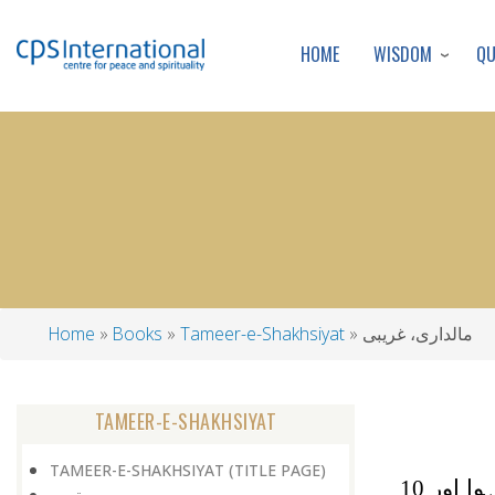
WISDOM
Q
HOME
مالداری، غریبی
Tameer-e-Shakhsiyat
Books
Home
Breadcrumb
TAMEER-E-SHAKHSIYAT
TAMEER-E-SHAKHSIYAT (TITLE PAGE)
الہدیٰ انٹرنیشنل کی دعوت پر امارات کا سفر ہوا۔ یہ سفر 5 مئی2004ء کو شروع ہوا اور 10