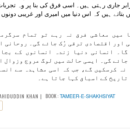
ر جاری رہتی ہیں۔ اسی فرق کی بنا پر وہ تجربات 
بتاتے ہیں کہ اس دنیا میں امیری اور غریبی دونوں 
ا میں معاشی فرق نہ رہے تو تمام سرگرمی
 اور اقتصادی ترقی رُک جائے گی۔ روحانی ا
گا۔ انسانی دنیا زندہ انسانوں کے بجائ
 جائے گی۔ ایسی حالت میں لوگ عروج وزوال ا
 نہ کرسکیں گے، جب کہ اسی مشاہدہ سے انسا
 تاریخ کے اسباق کہا جاتا ہے۔
BOOK :
TAMEER-E-SHAKHSIYAT
AHIDUDDIN KHAN