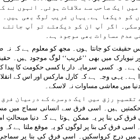
س سفر میں ایک صاحب سے ملاقات ہوئی۔ انہوں نے کہ
ں کو دیکھا ہے۔یہاں غریب لوگ بھی ہیں۔ 
وسکی۔ اگر آپ ان کو دیکھتے تو آپ جانتے 
ی عدم مساوات بھی موجود ہے۔
 اس حقیقت کو جانتا ہوں۔ مجھ کو معلوم ہے کہ نہ 
ور نیویارک میں بھی ’’غریب‘‘ لوگ موجود ہیں۔ حقی
ہے۔ وہ کسی سرمایہ دار یا کسی حکومت کا پیدا کر
ہوا ہے۔ یہی وجہ ہے کہ کارل مارکس اور اس کے انقل
دنیا میں معاشی مساوات نہ لاسکے۔
 تقسیمِ رزق میں ایک دوسرے کے درمیان فرق 
ی حکمتیں ہیں۔ اسی فرق سے انسانی سماج میں مس
فرق کی بنا پر یہ ممکن ہوتا ہے کہ دنیا میںحالتِ ام
اسی فرق کی بنا پر لوگوں کو یہ موقع ملتا ہے کہ و
ال میں درج کرواسکیں۔ اسی فرق کی بنا پر سماجی 