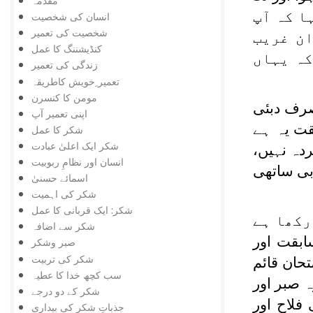
مقدمہ
ا کہ آپ
انسان کی شخصیت
شخصیت کی تعمیر
ان غریب
کنڈیشننگ کا عمل
کہ یہاں
زندگی کی تعمیر
تعمیر ِخویش کاطریقہ
مومن کا کنسرن
صرف دبئی
اپنی تعمیر آپ
قت یہ ہے
شکر کا عمل
شکر ایک اعلیٰ عبادت
دہ نہیں،
انسان اور نظامِ ربوبیت
ابی ساتھی
اسمائے حسنیٰ
شکر کی اہمیت
شکر: ایک قربانی کا عمل
رکھا ہے
شکر سے اضافہ
ابقت اور
صبر وشکر
شکر کی تربیت
تحان قائم
سب کچھ خدا کا عطیہ
ہ صبر اور
شکر کے دو درجے
فلاح اور
جذباتِ شکر کی بیداری