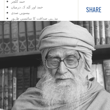
حمد کلچر
حمد اور کَبَد کے درمیان
SHARE
بیسویں صدی
مذہبی صداقت کا سائنسی ظہور
ایک سادہ مثال
زندگی کی مددگار
پھول اور کانٹا
زحمت میں رحمت
غلطی کا اعتراف
رمضان کا مہینہ
انعام کی شکرگزاری
شکر گزاری، سرکشی
شکر کی حقیقت
نعمت کا اعتراف
نہ ملے پر شکایت، ملے پر بے اعترافی
منعم کا اعتراف نہیں
شکر میں جینا سیکھیے
ایک تجربہ
شکر کا ایروژن
دور شکر