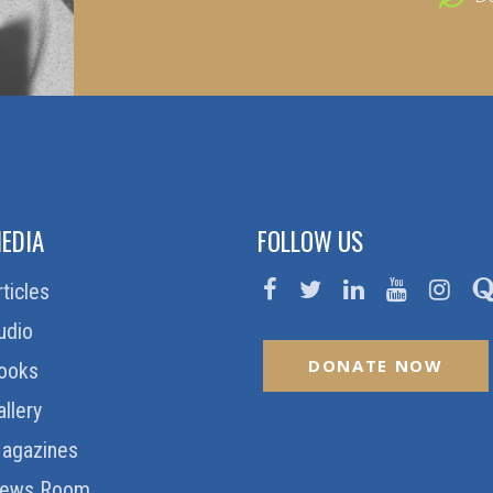
EDIA
FOLLOW US
rticles
udio
DONATE NOW
ooks
allery
agazines
ews Room