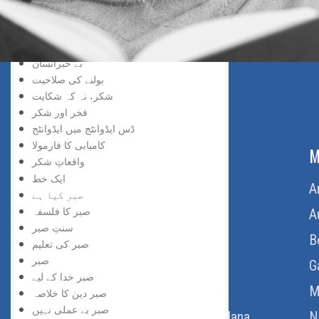
محرومی ایک نعمت
منفی تجربہ سے مثبت تجربہ
مالداری، غریبی
بے خبرانسان
بولنے کی صلاحیت
شکر، نہ کہ شکایت
فخر اور شکر
ڈس ایڈوانٹج میں ایڈوانٹج
کامیابی کا فارمولا
ABOUT US
M
واقعاتِ شکر
ایک خط
Home
A
صبر کیا ہے
صبر کا فلسفہ
About Us
A
سنتِ صبر
Download Quran
B
صبر کی تعلیم
صبر
Get Involved
G
صبر خدا کے لیے
Order Free Quran
M
صبر دین کا خلاصہ
صبر بے عملی نہیں
Thoughts Of Maulana
N