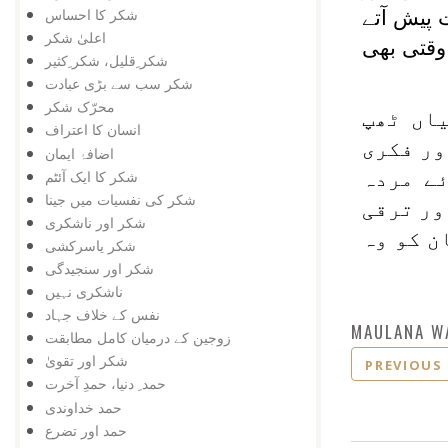
شکر کا احساس
پیش آتے
اعلیٰ شکر
وقتی بھی
شکر ِقلیل، شکر ِکثیر
شکر سب سے بڑی عبادت
محرّک شکر
اں ٹھپ
انسان کا اعتراف
ور فکری
اضافۂ ایمان
شکر کا ایک آئٹم
ے مردہ
شکر کی نفسیات میں جینا
ور ترقی
شکر اور ناشکری
ن کو وہ
شکر یاسرکشی
شکر اور سنجیدگی
ناشکری نہیں
نفس کے خلاف جہاد
MAULANA W
زوجین کے درمیان کامل مطابقت
شکر اور تقویٰ
PREVIOUS
حمد ِ دنیا، حمدِ آخرت
حمد خداوندی
حمد اور تضرع