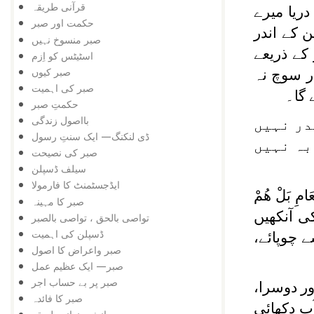
قرآنی طریقہ
دریا میرے
حکمت اور صبر
 کے اندر
صبر منسوخ نہیں
کے ذریعے
اسٹیٹس کو اِزم
صبر کیوں
ر سوچ نہ
صبر کی اہمیت
 گا۔
حکمتِ صبر
بااصول زندگی
در نہیں
ڈی لنکنگ— ایک سنتِ رسول
بہ نہیں
صبر کی نصیحت
سیلف ڈسپلن
ایڈجسٹمنٹ کا فارمولا
ْعَامِ بَلْ هُمْ
صبر کا مہینہ
ی آنکھیں
تواصی بالحق ، تواصی بالصبر
ڈسپلن کی اہمیت
 چوپائے،
صبر واعراض کا اصول
صبر— ایک عظیم عمل
صبر پر بے حساب اجر
ور دوسرا،
صبر کا فائدہ
پ دکھائی