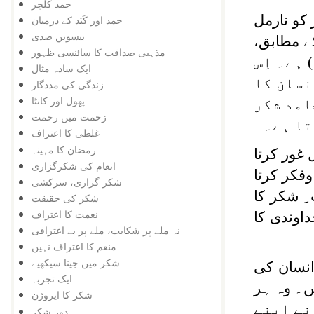
حمد کلچر
کو نارمل
حمد اور کَبَد کے درمیان
بیسویں صدی
ے مطابق،
مذہبی صداقت کا سائنسی ظہور
(
ہے۔ اِس
ایک سادہ مثال
نسان کا
زندگی کی مددگار
پھول اور کانٹا
امد شکر
زحمت میں رحمت
تا ہے۔
غلطی کا اعتراف
رمضان کا مہینہ
غور کرتا
انعام کی شکرگزاری
وفکر کرتا
شکر گزاری، سرکشی
ِ شکر کا
شکر کی حقیقت
نعمت کا اعتراف
اوندی کا
نہ ملے پر شکایت، ملے پر بے اعترافی
منعم کا اعتراف نہیں
شکر میں جینا سیکھیے
 انسان کی
ایک تجربہ
ں۔ وہ ہر
شکر کا ایروژن
نے اپنے
دور شکر