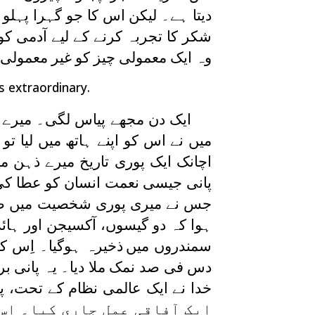
دیتا ہے۔ لیکن اس کا جو گہرا پہلو
شکر کا تجربہ کرنے کے لیے آدمی کو
وہ ایک معمولی چیز کو غیر معمولی
as extraordinary.
ایک دن مجھے پیاس لگی۔ میرے سا
میں نے اس کو اپنے ہاتھ میں لیا ت
اچانک ایک پوری تاریخ میرے ذہن می
پانی جیسی نعمت انسان کو عطا کی
جس نے میری پوری شخصیت میں طوفان
ہوا کہ دو گیسوں، آکسیجن اور ہائ
سمندروں میں
ذخیرہ ہوگیا۔ اِس کے
دس فی صد نمک ملا دیا۔ یہ پانی برا
خدا نے ایک عالمی نظام کے تحت، پان
ایک آفاقی عمل جاری کیا۔ اِ