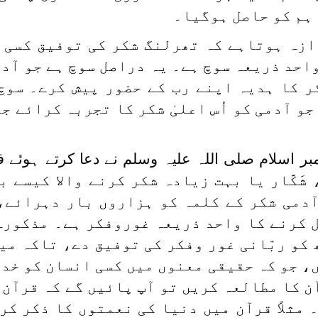
 ہم کو حاصل ہوگیا۔
ازہ ہوتاہے کہ تھرلنگ شکر کی توفیق کسی ا
احد ذریعہ سوچ ہے۔ یہ دراصل سوچ ہے جو آدم
ر کا ہدیہ اپنے رب کے حضور پیش کرے۔ سوچ
و آدمی کو اُس اعلیٰ شکر کا تجربہ کرائے جو
مبر اسلام صلی اللہ علیہ وسلم نے دعا کرتے ہوئے فر
شَکَّار یا بہت زیادہ شکر کرنے والا کیسے ب
آدمی شکر کے کلمہ کو ہزاروں بار دہرائے،
ل کرنے کا واحد ذریعہ غوروفکر ہے۔ مذکورہ
 کو ربّانی غور وفکر کی توفیق دے، تاکہ می
، جو کہ حقیقی معنوں میں کسی انسان کو خدا
ن کا مطالعہ کریں تو آپ پائیں گے کہ قرآن 
مثلاً قرآن میں دنیا کی نعمتوں کا ذکر کر