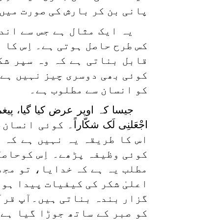
پانی بن کر بارش کی صورت میں
یہ ایک مثال ہے جس سے اند
کس طرح حاصل ہوتی ہے۔ اِس کا و
قابل بناتی ہے کہ وہ سپر شک
کوئی بھی دوسری چیز نہیں ہے ج
کو انسان سے مطلوب ہے۔
جیسا کہ اوپر عرض کیا گیا، پیغ
اجْعَلنِی لَک شکّاراً
۔ کوئی انسان، 
اس کا طریقہ یہ نہیں ہے کہ 
کوئی وظیفہ پڑھے۔ اِس کوحاص
مطلب یہ ہے کہ خدایا، تو مجھ
اعلیٰ شکر کی کیفیات پیدا ہوں
گزار بندہ بناتی ہیں۔آپ قرآ
کو صبر کے ساتھ جوڑا گیا ہے۔ 