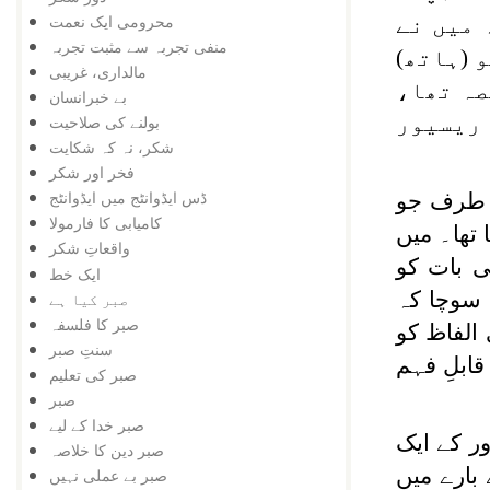
محرومی ایک نعمت
 میں نے
منفی تجربہ سے مثبت تجربہ
 (ہاتھ)
مالداری، غریبی
صہ تھا،
بے خبرانسان
 ریسیور
بولنے کی صلاحیت
شکر، نہ کہ شکایت
فخر اور شکر
ڈس ایڈوانٹج میں ایڈوانٹج
ی طرف جو
کامیابی کا فارمولا
تھا۔ میں
واقعاتِ شکر
ی بات کو
ایک خط
 سوچا کہ
صبر کیا ہے
صبر کا فلسفہ
الفاظ کو
سنتِ صبر
قابلِ فہم
صبر کی تعلیم
صبر
صبر خدا کے لیے
ر کے ایک
صبر دین کا خلاصہ
بارے میں
صبر بے عملی نہیں