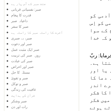
جنت صبر کے اُس پار ہے
صبر: نفسیاتی قربانی
ٓدمی کو
قدرت کا پیغام
داعیانہ صبر
ی کو اِس
صبر کا سفر
 کے سوا
آخرت کا راستہ صبر کا راستہ ہے
 کہ خدا
صبر، بے صبری
صبر اور دعوت
صبر ایک مثبت عمل
مایا:
ربّ
روزہ صبر کی تربیت
صبر کی عبادت
نتا ہے۔
صبر اور اعراض
 یا اور
مسئلہ کا حل
 دعا کا
صبر و تقویٰ
صبر و توکل
رے اندر
عافیت کی زندگی
 کا شکر
قرآن کی ہدایت
میں شکر
صبر وشکر
رات اور دن
تے ہوئے