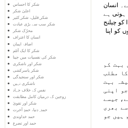
شکر کا احساس
رتے۔ انسان
اعلیٰ شکر
ہوتی ہے
شکر ِقلیل، شکر ِکثیر
 کو چیلنج
شکر سب سے بڑی عبادت
ں کو اپنا
محرّک شکر
انسان کا اعتراف
اضافۂ ایمان
شکر کا ایک آئٹم
شکر کی نفسیات میں جینا
شکر اور ناشکری
 بہت کم
شکر یاسرکشی
کر کا مطلب
شکر اور سنجیدگی
یشہ بہت
ناشکری نہیں
جو اپنی
نفس کے خلاف جہاد
زوجین کے درمیان کامل مطابقت
ے، جیسے
شکر اور تقویٰ
سے بھری
حمد ِ دنیا، حمدِ آخرت
 ہیں جو
حمد خداوندی
حمد اور تضرع