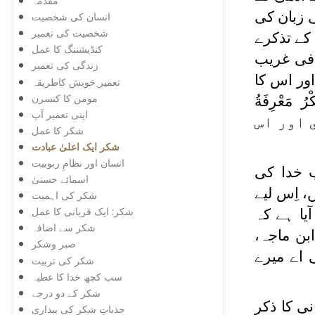
مقدمہ
 زبان کی
انسان کی شخصیت
شخصیت کی تعمیر
 اور اس کے تذکرے
کنڈیشننگ کا عمل
 فی غریب
زندگی کی تعمیر
ا اور اس کا
تعمیر ِخویش کاطریقہ
مومن کا کنسرن
ْرُ مَعْرِفَةُ
اپنی تعمیر آپ
ن شناسي اور اس
شکر کا عمل
شکر ایک اعلیٰ عبادت
انسان اور نظامِ ربوبیت
 خدا کی
اسمائے حسنیٰ
 اِس لیے
شکر کی اہمیت
شکر: ایک قربانی کا عمل
یا ہے کہ
شکر سے اضافہ
بن ماجہ،
صبر وشکر
مبر3551 ؛ مسند احمد،حدیث نمبر1997) ۔یعنی اے میرے
شکر کی تربیت
سب کچھ خدا کا عطیہ
شکر کے دو درجے
نی کا ذکر
جذباتِ شکر کی بیداری