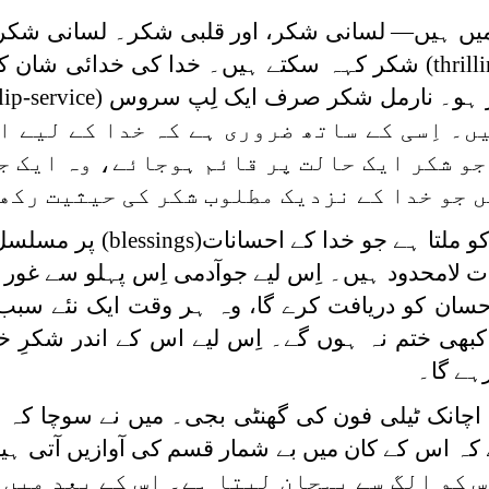
یں ہیں— لسانی شکر، اور قلبی شکر۔ لسانی شکر 
(thrill
شکر کہہ سکتے ہیں۔ خدا کی خدائی شان ک
 ہو۔ نارمل شکر صرف ایک لِپ سروس
lip-service)
ں۔ اِسی کے ساتھ ضروری ہے کہ خدا کے لیے ا
جو شکر ایک حالت پر قائم ہوجائے، وہ ایک ج
ں جو خدا کے نزدیک مطلوب شکر کی حیثیت رکھ
ملتا ہے جو خدا کے احسانات
(blessings)
پر مسلسل 
ت لامحدود ہیں۔ اِس لیے جوآدمی اِس پہلو سے غور 
حسان کو دریافت کرے گا، وہ ہر وقت ایک نئے سبب 
بھی ختم نہ ہوں گے۔ اِس لیے اس کے اندر شکرِ خد
ہے گا۔
ھا۔ اچانک ٹیلی فون کی گھنٹی بجی۔ میں نے سوچا کہ
 اس کے کان میں بے شمار قسم کی آوازیں آتی ہی
 کو الگ سے پہچان لیتا ہے۔ اس کے بعد میں 