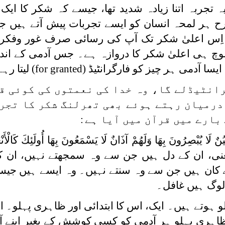
 تجربہ اتنا زیادہ شدید تھا، جیسے کہ شکر کا ایک 
 ہر لمحہ انسان کو ایسے تجربات پیش آتے ہیں جن
 اِس اعلیٰ شکر تک آپ کی رسائی صرف غور وفکر 
 ہی اعلیٰ شکر کا دروازہ ہے۔ جس آدمی کے اند
سا آدمی ہر چیز کو فارگرانٹیڈ
(for granted)
لیتا رہے
انٹیڈلے گا، وہ خدا کی نعمتوں کی کوئی ق
 درمیان رہتے ہوئے بھی تھرلنگ شکر کا تجر
ارے میں قرآن میں آیا ہے
:
ُنٌ لَا يُبْصِرُونَ بِهَا وَلَهُمْ آذَانٌ لَا يَسْمَعُونَ بِهَا أُولَئِكَ كَالْأَن
7)۔ یعنی، ان کے دل ہیں جن سے وہ سمجھتے نہیں، ان ک
 کان ہیں جن سے وہ سنتے نہیں۔ وہ ایسے ہیں جیسے
 لوگ ہیں غافل۔
و ہوتے ہیں۔ ایک، اس کا ابتدائی اور ظاہری پہلو۔ ا
ظاہری پہلو ہر آدمی کو کسی کوشش کے بغیر اپنے آ