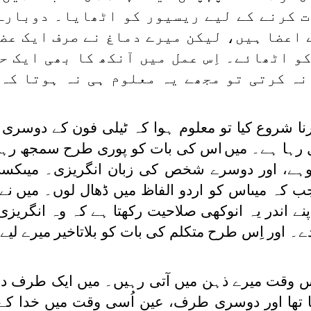
ت کرنے کے لیے ریسیور کو اٹھایا۔ دوبارہ
 اعضا ہیں، لیکن میرے دماغ نے صرف ایک عضو
و اٹھائے۔ اِس عمل میں آنکھ کا بھی ایک ح
 نہ کرتی تو مجھے یہ معلوم ہی نہ ہوتا کہ
نا شروع کیا تو معلوم ہوا کہ ٹیلی فون کے دوسر
ل رہا ہے۔ میں
اس کی بات کو پوری طرح سمجھ رہا 
دوہے، اور دوسرے شخص کی زبان انگریزی۔ میںکس
کہ میںاس کو اردو الفاظ میں ڈھال لوں۔ میں
نے
 اندر یہ انوکھی صلاحیت رکھتا ہے کہ وہ انگریزی 
ے۔ اور اِس طرح متکلم کی بات کو بلاتاخیر میرے لیے 
 وقت میرے ذہن میں آتی رہیں۔ میں ایک طرف دو
تھا اور دوسری طرف، عین اُسی وقت میں خدا کے 