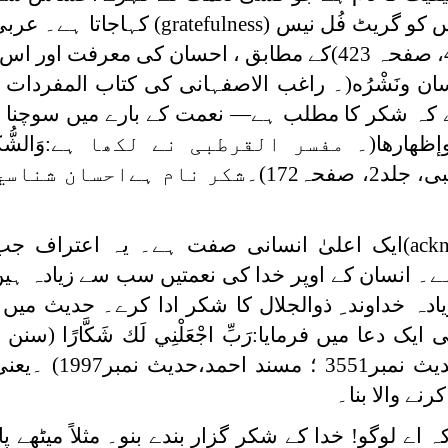
س کو گریٹ فُل نیس
(gratefulness)
کہاجاتا ہے۔ عربی
مشہور ڈکشنری لسان العرب (جلد4، صفحہ 423)کے مطابق ، احسان کی معرفت
حسان ونَشْرُه
)
۔ راغب الاصفہانی کی کتاب المفردات
 میں بتایا گیا ہے کہ شکر کا مطلب ہے— نعمت کے بارے میں سوچن
وإظهارها
)
۔ مفسر القرطبی نے لکھا ہے:
وَالشُّك
(تفسیر القرطبی، جلد2، صفحہ172)۔شکر نام ہےاحسا
(ack
ایک اعلیٰ انسانی صفت ہے۔ یہ اعتراف جب
۔ انسان کے اوپر خدا کی نعمتیں سب سے زیادہ ہیں،
 خداوند ِ ذوالجلال کا شکر ادا کرے۔ حدیث میں آ
ی ایک دعا میں فرمایا:
رَبِّ اجْعَلْنِي لَك شَكَّارًا
(سنن ا
حدیث نمبر 3831؛ سنن الترمذی،حدیث ن
نے والا بنا۔
کہ اے لوگو! خدا کے شکر گزار بندے بنو۔ مثلاً میٹھے پا