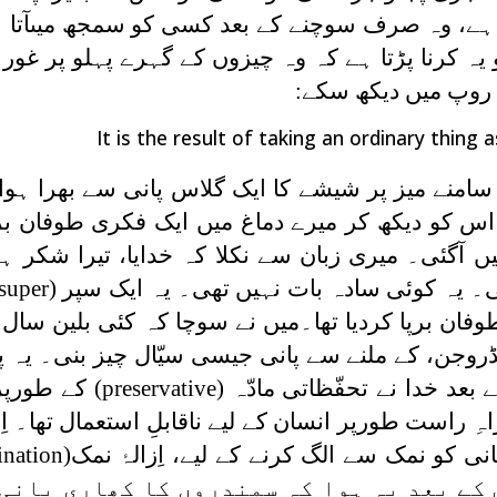
 ہے، وہ صرف سوچنے کے بعد کسی کو سمجھ میںآتا ہ
 یہ کرنا پڑتا ہے کہ وہ چیزوں کے گہرے پہلو پر غور 
 روپ میں دیکھ سکے:
It is the result of taking an ordinary thing 
منے میز پر شیشے کا ایک گلاس پانی سے بھرا ہوا ر
و اس کو دیکھ کر میرے دماغ میں ایک فکری طوفان بر
ں آگئی۔ میری زبان سے نکلا کہ خدایا، تیرا شکر ہ
۔ یہ کوئی سادہ بات نہیں تھی۔ یہ ایک سپر
(super)
 برپا کردیا تھا۔میں نے سوچا کہ کئی بلین سال پ
ڈروجن، کے ملنے سے پانی جیسی سیّال چیز بنی۔ یہ پ
 بعد خدا نے تحفّظاتی مادّہ
(preservative)
کے طورپر
ہِ راست طورپر انسان کے لیے ناقابلِ استعمال تھا۔ ا
ی کو نمک سے الگ کرنے کے لیے، اِزالۂ نمک
ination)
س کے بعد یہ ہوا کہ سمندروں کا کھاری پانی