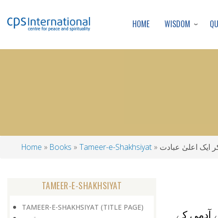
WISDOM
Q
HOME
 ایک اعلیٰ عبادت
Tameer-e-Shakhsiyat
Books
Home
Breadcrumb
TAMEER-E-SHAKHSIYAT
TAMEER-E-SHAKHSIYAT (TITLE PAGE)
آدمی کے