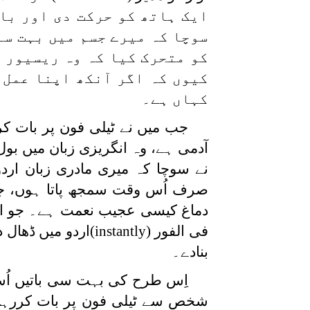
ایک ہاتھ کو حرکت دی اور با
سوچا کہ میرے جسم میں بہت سے
کو متحرک کیا کہ وہ ریسیور ک
کیوں کہ اگر آنکھ اپنا عمل
کہاں ہے۔
جب میں نے ٹیلی فون پر بات کر
آدمی ہے، وہ انگریزی زبان میں بو
نے سوچا کہ میری مادری زبان ار
صرف اُس وقت سمجھ پاتا ہوں، جب 
دماغ کیسی عجیب نعمت ہے۔ جو اپنے
فی الفور
(instantly)
اردو میں ڈھال د
بنادے۔
اِس طرح کی بہت سی باتیں اُس
شخص سے ٹیلی فون پر بات کررہا 