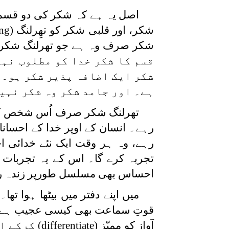
اصل یہ ہے کہ شکر کی دو قسم
شکر، اور قلبی شکر کو تھِرلنگ
ing)
شکر صرف وہ ہے جو تھرلنگ شکر
قسم کا شکر خدا کو مطلوب نہی
شکر ایک اضافہ پذیر شکر ہو۔ 
ہے۔ اور جامد شکر وہ شکر نہی
تھرلنگ شکر صرف اُس شخص کو 
رہے۔ انسان کے اوپر خدا کے احسانا
رہے، وہ ہر وقت ایک نئے خدائی ا
تجربہ کرے گا۔ اس کے یہ تجربات ک
احساس بھی مسلسل طورپر زندہ ر
میں اپنے دفتر میں بیٹھا ہوا ت
قوتِ سماعت بھی کیسی عجیب ہے کہ
آواز کو ممیّز
(differentiate)
کرکے اس