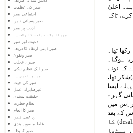
دانش مندانہ طریقہ
ے۔ اعلیٰ
صبر کی عظمت
اجتماعی صبر
کرے، تاکہ
صبر پسپائی نہیں
اذیت پر صبر
صبرکا وقت عبادت کا وقت ہے
دعوت اور صبر
صبر ذہنی ارتقاء کا ذریعہ
کھا تھا۔
صبر وتقویٰ
پا ہوگیا۔
صبر ، عجلت
ے کہ تونے
صبر ایک عظیم نیکی
صبربہادری ہے
شکر تھا،
صبر کی جیت
ہلے ایسا
غیرصابرانہ عمل
انی گہرے
حقیقت پسندی
نظامِ فطرت
 اِس میں
صبر کا انعام
ِس کے بعد
رد عمل نہیں
(desal
کا
غلط منصوبہ بندی
، میٹھا
صبر کا بدلہ