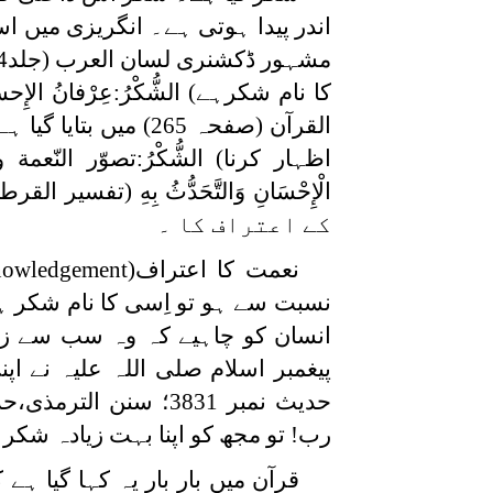
اندر پیدا ہوتی ہے۔ انگریزی میں ا
کا نام شکرہے
(
الشُّكْرُ:عِرْفانُ الإِ
القرآن (صفحہ 265)
اظہار کرنا
(
الشُّكْرُ:تصوّر النّعمة 
الْإِحْسَانِ وَالتَّحَدُّثُ بِهِ
کے اعتراف کا ۔
نعمت کا اعتراف
nowledgement)
نسبت سے ہو تو اِسی کا نام شکر ہے
انسان کو چاہیے کہ وہ سب سے زیادہ
پیغمبر اسلام صلی اللہ علیہ نے اپن
رب! تو مجھ کو اپنا بہت زیادہ شکر کر
قرآن میں بار بار یہ کہا گیا ہے 