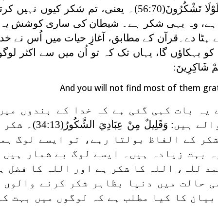
َوْلَا تَشْكُرُونَ
(56:70)۔ یعنی، تم شکر کیوں نہیں ک
ہے، وہ یہی شکر ہے۔ شیطان کی ساری کوشش یہ 
ا دے۔قرآن کے مطابق، آغازِ حیات میں اُس نے خدا
کو بہکاؤں گا، یہاں تک کہ تو اُن میں سے اکثر لوگو
َهُمْ شَاكِرِينَ
:
And you will not find most of them gra
 یہ بات کہی گئی ہے کہ خدا کے بندوں میں
الے ہیں:
وَقَلِيلٌ مِنْ عِبَادِيَ الشَّكُورُ
(34:13)۔ ش
 شکر کے الفاظ بولتا رہے، تو ایسے لوگ ہم
وہ بہت زیادہ ہیں۔ ایسے لوگ بے شمار ہیں 
د للہ، اللہ کا شکر ہے اور اللہ کا فضل ہ
ی حالت میں دنیا بظاہر شکر کرنے والوں 
بیان کا کیا مطلب ہے کہ لوگوں میں بہت کم