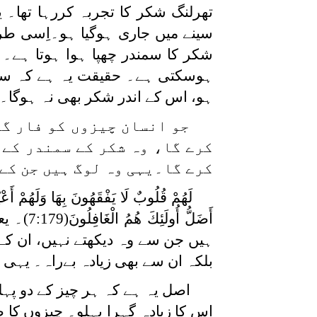
تھرلنگ شکر کا تجربہ کررہا تھا۔ یہ
سینے میں جاری ہوگیا ہو۔اِسی طرح
شکر کا سمندر چھپا ہوا ہوتا ہے۔
ہوسکتی ہے۔ حقیقت یہ ہے کہ سوچ
ہو، اس کے اندر شکر بھی نہ ہوگا۔ ای
جو انسان چیزوں کو فار گر
کرے گا، وہ شکر کے سمندر کے
کرے گا۔یہی وہ لوگ ہیں جن کے ب
لَهُمْ قُلُوبٌ لَا يَفْقَهُونَ بِهَا وَلَهُمْ أَعْي
أَضَلُّ أُولَئِكَ هُمُ الْغَافِلُونَ
(:179
ہیں جن سے وہ دیکھتے نہیں، ان کے
بلکہ ان سے بھی زیادہ بےراہ۔ یہی
اصل یہ ہے کہ ہر چیز کے دو پہل
اس کا زیادہ گہرا پہلو۔ چیزوں کا 