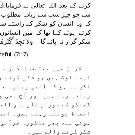
کرنے کے بعد اللہ تعالیٰ نے فرمایا:
فَل
سے جو چیز سب سے زیادہ مطلوب 
کہ وہ انسان کو شکر کے راستے سے ہٹ
کرتے ہوئے کہا تھا کہ میں انسانوں 
شکر گزار نہ پائے گا—
وَلَا تَجِدُ أَكْثَر
teful (7:17)
قرآن میں مختلف انداز سے
ایسے لوگ ہیں جو شکر کرنے و
اگر یہ ہو کہ آدمی زبان سے
زیادہ رہے ہیں اور آج بھی 
گفتگو کے دوران بار بار الحم
الفاظ بولتے رہتے ہیں۔ ایس
ہوئی ہے، پھر مذکورہ قرآنی 
شکر کرنے والے ہیں۔