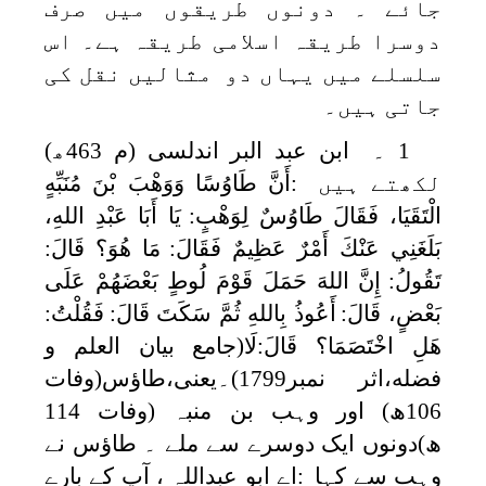
جائے ۔ دونوں طریقوں میں صرف
دوسرا طریقہ اسلامی طریقہ ہے۔ اس
سلسلے میں یہاں دو مثالیں نقل کی
جاتی ہیں۔
1
۔ ابن عبد البر اندلسی (م 463ھ)
لکھتے ہیں
:
أَنَّ طَاوُسًا وَوَهْبَ بْنَ مُنَبِّهٍ
الْتَقَيَا، فَقَالَ طَاوُسٌ لِوَهْبٍ:
يَا أَبَا عَبْدِ اللهِ،
بَلَغَنِي عَنْكَ أَمْرٌ عَظِيمٌ فَقَالَ:
مَا هُوَ؟ قَالَ:
تَقُولُ:
‌إِنَّ ‌اللهَ ‌حَمَلَ ‌قَوْمَ ‌لُوطٍ بَعْضَهُمْ عَلَى
بَعْضٍ، قَالَ:
أَعُوذُ بِاللهِ ثُمَّ سَكَتَ قَالَ:
فَقُلْتُ:
هَلِ اخْتَصَمَا؟ قَالَ:لَا
(جامع بیان العلم و
فضله،اثر نمبر1799)۔یعنی،طاؤس(وفات
106ھ) اور وہب بن منبہ (وفات 114
ھ)دونوں ایک دوسرے سے ملے ۔ طاؤس نے
وہب سے کہا
:
اے ابو عبداللہ ، آپ کے بارے