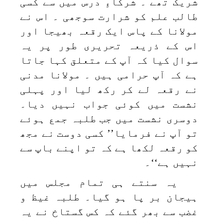
شریک تھے ۔ شرکاءِ درس میں سے کسی
طالب علم کو شرارت سوجھی ۔ اس نے
مولانا کے پاس ایک رقعہ بھیجا اور
اس کے ذریعہ تحریری طور پر یہ
سوال کیا کہ آپ کے متعلق کہا جاتا
ہے کہ آپ حرامی ہیں ۔ مولانا مدنی
نے رقعہ لے کر رکھ لیا اور پہلی
نشست میں کوئی جواب نہیں دیا۔
دوسری نشست میں جب طلبہ جمع ہوئے
تو آپ نے فرمایا’’ کسی دوست نے مجھ
کو رقعہ لکھا ہے کہ تو اپنے باپ سے
نہیں ہے‘‘۔
یہ سنتے ہی تمام مجلس میں
ہیجان بر پا ہو گیا۔ طلبہ غیظ و
غضب سے بھر گئے کہ کس گستاخ نے یہ