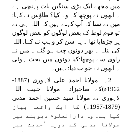
میں مجھے ایک بڑی سنگین بات پہنچی ہے
۔ انھوں نے پوچھا کہ وہ کیا؟ طاؤس نے کہا:
میں نے سنا کہ آپ کہتے ہیں کہ اللہ ہی نے
تو قوم لوط کے بعض لوگوں کو بعض لوگوں
پر چڑھایا تھا ۔ یہ سن کر وہب نے کہا:
اللہ
کی پناہ ۔ پھر دونوں چپ ہو گئے ۔ میں نے
راوی سے پوچھا:کیا دونوں میں بحث ہوئی
۔ انھوں نے جواب دیا:
نہیں۔
2
۔ مولانا احمد علی لاہوری (1887-
1962ء)کے صاحبزادہ مولانا حبیب اللہ
لاہوری نے مولانا سید حسین احمد مدنی
(1879-1957ء) کا ایک واقعہ بیان
کیا ہے۔ وہ دارالعلوم دیوبند میں
مولانا مدنی کے دورہ ٔحدیث میں