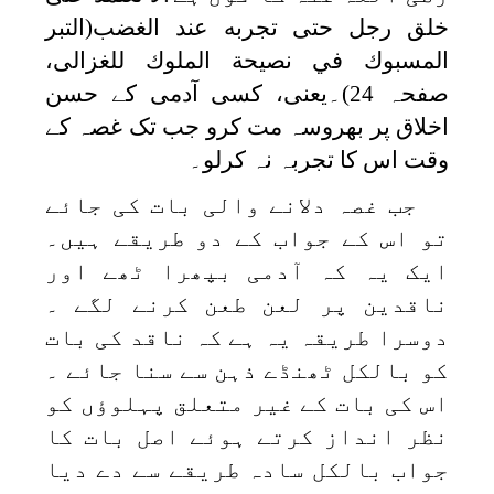
‌خلق ‌رجل حتى تجربه عند الغضب(التبر
المسبوك في نصيحة الملوك للغزالی،
صفحہ 24)۔یعنی، کسی آدمی کے حسن
اخلاق پر بھروسہ مت کرو جب تک غصہ کے
وقت اس کا تجربہ نہ کرلو۔
جب غصہ دلانے والی بات کی جائے
تو اس کے جواب کے دو طریقے ہیں۔
ایک یہ کہ آدمی بپھرا ٹھے اور
ناقدین پر لعن طعن کرنے لگے ۔
دوسرا طریقہ یہ ہے کہ ناقد کی بات
کو بالکل ٹھنڈے ذہن سے سنا جائے ۔
اس کی بات کے غیر متعلق پہلوؤں کو
نظر انداز کرتے ہوئے اصل بات کا
جواب بالکل سادہ طریقے سے دے دیا