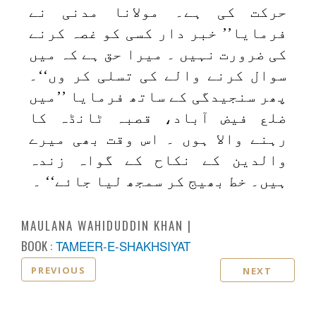
حرکت کی ہے۔ مولانا مدنی نے
فرمایا’’ خبر دار کسی کو غصہ کرنے
کی ضرورت نہیں ۔ میرا حق ہے کہ میں
سوال کرنے والے کی تسلی کر وں‘‘۔
پھر سنجیدگی کے ساتھ فرمایا ’’میں
ضلع فیض آباد، قصبہ ٹانڈہ کا
رہنے والا ہوں ۔ اس وقت بھی میرے
والدین کے نکاح کے گواہ زندہ
ہیں۔ خط بھیج کر سمجھ لیا جائے‘‘ ۔
MAULANA WAHIDUDDIN KHAN
BOOK :
TAMEER-E-SHAKHSIYAT
PREVIOUS
NEXT