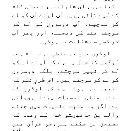
اکیلے ہی، ان شاءاللہ، دعوتی کام
کے لیے کافی ہیں۔ آپ اپنے آپ کو لے
کر سوچیے، آپ دوسروں کو لے کر
سوچنا بند کر دیجیے، اور پھر آپ
کو کسی سے شکایت نہ ہوگی۔
لوگوں میں یہ غلطی بہت عام ہے۔
لوگوں کا حال یہ ہے کہ اپنے آپ کو
لے کر نہیں سوچتے، بلکہ دوسروں
کو لے کر سوچتے ہیں۔ اس طرزِ فکر کا
نتیجہ یہ ہوتا ہے کہ لوگوں کے
اندر منفی نفسیات پیدا ہوجاتی
ہے۔اگر وہ مثبت نفسیات میں جینے
والے بن جائیںتو خدا کے وعدہ کا
مستحق بن سکتے ہیں،جو قرآن میں