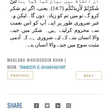
ان الفاظ میں بیان کیا گیا ہے
:
لَئِنْ
شَكَرْتُمْ لَأَزِيدَنَّكُم
(14:7)۔یعنی، اگر تم شکر
کرو گے تو میں تم کو زیادہ دوں گا۔ لیکن وہ
غیر ضروری طور پر اپنے آپ کو اس نعمت
سے محروم کرلیتے ہیں۔ شکر میں جینے
والا انسان بننے کے لیے ضروری ہے کہ آدمی
مثبت سوچ میں جینے والا انسان بنے۔
MAULANA WAHIDUDDIN KHAN
BOOK :
TAMEER-E-SHAKHSIYAT
PREVIOUS
NEXT
SHARE