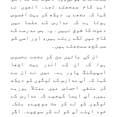
اہم کام سمجھتے تھے۔ انھوں نے
کہا کہ مجھے یہ دیکھ کر بہت افسوس
ہوتا ہے کہ مدارس کے علما میں
دعوت کا شوق نہیں۔ وہ بس مدرسے کے
کام میں لگے رہتے ہیں، اور اسی کو
سب کچھ سمجھتے ہیں۔
ان کی باتیں سن کر مجھے محسوس
ہوا کہ ان کے اندر بہت اچھا
اسپیکنگ پاور ہے۔ میں نے ان سے
کہا کہ آپ مدارس کے لوگوں کو دیکھ
کر منفی احساس میں مبتلا ہورہے
ہیں، آپ ایسا کیجیے کہ مدارس کے
لوگوں کو لے کر مت سوچیے، بلکہ
خود اپنے آپ کو لے کر سوچیے۔ اگر