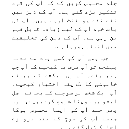
جلد محسوس کریں گے کہ آپ کی قوت
تفکیر بڑھ گئی ہے۔ آپ کے ذہن میں
نئے نئے پوائنٹ آرہے ہیں۔ آپ کی
بات خود آپ کے لیے زیادہ قابل فہم
بن رہی ہے۔ آپ کے ذہن کی تخلیقیت
میں اضافہ ہورہا ہے۔
جب بھی آپ کو کسی بات سے صدمہ
پہنچے تو آپ صرف یہ کیجیے کہ آپ چپ
ہوجایئے۔ آپ ری ایکشن کے بجائے
خاموشی کا طریقہ اختیار کیجیے۔
آپ ایک شخص پر سوچنے کے بجائے اصل
ایشو پر سوچنا شروع کردیجیے، اور
پھر جلد آپ کو ایسا محسوس ہوگا
جیسے آپ کی سوچ کے بند دروازے
اچانک کھل گئے ہیں۔