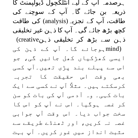
ہرصدمہ آپ کے لیے انٹلکچول ڈیولپمنٹ کا
ذریعہ بن جائے گا۔ آپ کے سوچنے کی
طاقت، آپ کے تجزیہ
(analysis)
کی طاقت
کچھ بڑھ جائے گی۔ آپ کا ذہن غیر تخلیقی
ذہن سے بڑھ کر تخلیقی ذہن
(creative
mind)
ہوجائے گا۔ آپ کے ذہن کی
ایسی کھڑکیاں کھل جائیں گی، جو
اس سے پہلے بند پڑی تھیں۔آپ کسی
بھی وقت اس حقیقت کا تجربہ
کرسکتے ہیں۔ مثلاً آپ نے کسی سے ایک
بات کہی۔ وہ آدمی آپ کی بات کو سن
کر غصہ ہوگیا۔ اس نے آپ کو اس کا
سخت جواب دیا۔ اس وقت آپ جوابی
غصہ نہ کریں، اور ٹھنڈے طریقے سے
مثبت انداز میں غور کریں۔ آپ بہت