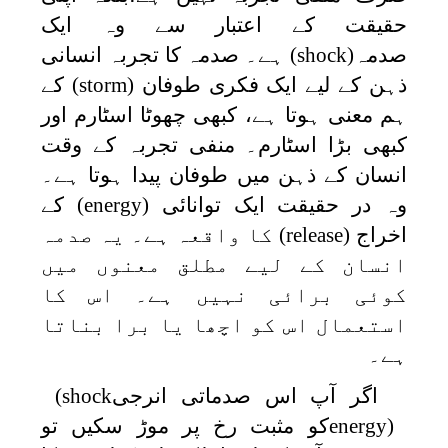
حقیقت کے اعتبار سے وہ ایک
صدمہ
(shock)
ہے۔ صدمہ کا تجربہ انسانی
ذہن کے لیے ایک فکری طوفان
(storm)
کے
ہم معنی ہوتا ہے، کبھی چھوٹا اسٹارم اور
کبھی بڑا اسٹارم۔ منفی تجربہ کے وقت
انسان کے ذہن میں طوفان پیدا ہوتا ہے۔
وہ در حقیقت ایک توانائی
(energy)
کے
اخراج
(release)
کا واقعہ ہے۔ یہ صدمہ
انسان کے لیے مطلق معنوں میں
کوئی برائی نہیں ہے۔ اس کا
استعمال اس کو اچھا یا برا بناتا
ہے۔
اگر آپ اس صدماتی انرجی
(shock
energy)
کو مثبت رخ پر موڑ سکیں تو