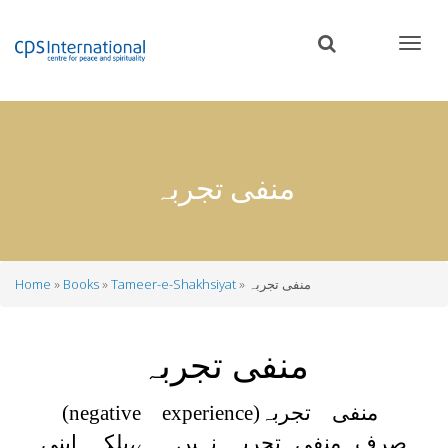
Skip
to
main
content
منفی تجربہ
منفی تجربہ
Tameer-e-Shakhsiyat
Books
Home
Breadcrumb
منفی تجربہ
منفی تجربہ
(negative experience)
صرف منفی تجربہ نہیں ہے،بلکہ اپنی