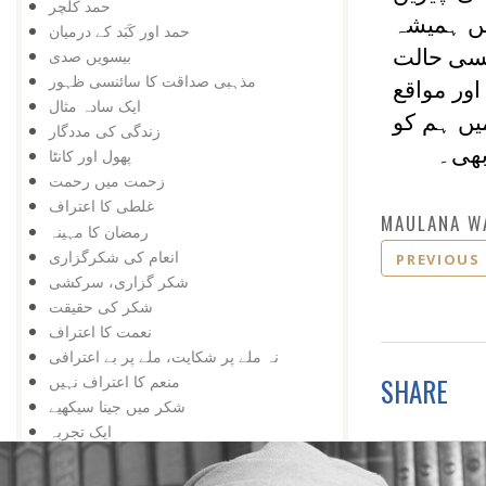
حمد کلچر
ں ہمیشہ
حمد اور کَبَد کے درمیان
یسی حالت
بیسویں صدی
مذہبی صداقت کا سائنسی ظہور
ور مواقع
ایک سادہ مثال
یں ہم کو
زندگی کی مددگار
بھی۔
پھول اور کانٹا
زحمت میں رحمت
غلطی کا اعتراف
MAULANA W
رمضان کا مہینہ
انعام کی شکرگزاری
PREVIOUS
شکر گزاری، سرکشی
شکر کی حقیقت
نعمت کا اعتراف
نہ ملے پر شکایت، ملے پر بے اعترافی
SHARE
منعم کا اعتراف نہیں
شکر میں جینا سیکھیے
ایک تجربہ
شکر کا ایروژن
دور شکر