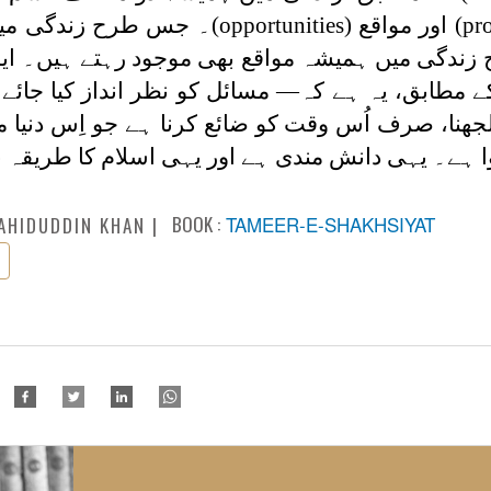
(pr
اور مواقع
(opportunities)
۔ جس طرح زندگی می
زندگی میں ہمیشہ مواقع بھی موجود رہتے ہیں۔ ا
 مطابق، یہ ہے کہ— مسائل کو نظر انداز کیا جائے ا
جھنا، صرف اُس وقت کو ضائع کرنا ہے جو اِس دنیا م
وا ہے۔ یہی دانش مندی ہے اور یہی اسلام کا طریقہ 
BOOK :
TAMEER-E-SHAKHSIYAT
AHIDUDDIN KHAN