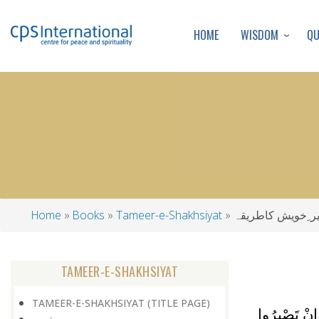
WISDOM
Q
HOME
ر ِخویش کاطریقہ
Tameer-e-Shakhsiyat
Books
Home
Breadcrumb
TAMEER-E-SHAKHSIYAT
TAMEER-E-SHAKHSIYAT (TITLE PAGE)
إِنْ تَصْبِرُوا