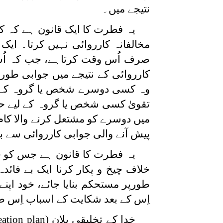
نتیجے میں۔
یہ فطرت کا ایک قانون ہے کہ
مخالفانہ کارروائی نہیں کرتا۔ ا
صرف اُس وقت کرتاہے، جب کہ اُس ک
کارروائی کے نتیجے میں جوابی طورپ
وہ کسی دوسرے شخص یا گروہ کے خل
تقویٰ کسی شخص یا گروہ کے لیے ح
میں دوسرے کو مشتعل کرنے والا کا
پیش آنے والی جوابی کارروائی سے 
یہ فطرت کا قانون ہے جس کو خ
خلاف چیخ و پکار کرنا ایک بے فائد
طورپر مستحکم بنایا جائے، خود اپنے
اِس کے بعد شکایت کے اسباب اِس ط
خدا کے تخلیقی پلان
eation plan)