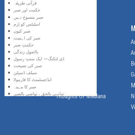
قرآنی طریقہ
حکمت اور صبر
صبر منسوخ نہیں
اسٹیٹس کو اِزم
ABOUT US
M
صبر کیوں
صبر کی اہمیت
Home
A
حکمتِ صبر
بااصول زندگی
About Us
A
ڈی لنکنگ— ایک سنتِ رسول
Download Quran
B
صبر کی نصیحت
سیلف ڈسپلن
Get Involved
G
ایڈجسٹمنٹ کا فارمولا
Order Free Quran
M
صبر کا مہینہ
تواصی بالحق ، تواصی بالصبر
Thoughts Of Maulana
N
ڈسپلن کی اہمیت
V
صبر واعراض کا اصول
صبر— ایک عظیم عمل
صبر پر بے حساب اجر
صبر کا فائدہ