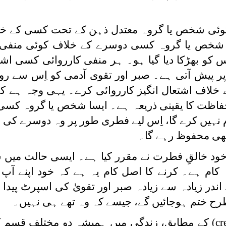
 کوئی شخص یا گروہ معتدل ذہن کے تحت کسی کے خ
یک شخص یا گروہ کسی دوسرے کے خلاف کوئی منفی 
و بھڑکا دیا گیا ہو۔ ہر منفی کارروائی کسی اشتع
ر پیش آتی ہے۔ صبر اور تقوی آدمی کو اِس سے روک
اف اشتعال انگیز کارروائی کرے۔ یہی وجہ ہے کہ
فاظت کا یقینی ذریعہ ہے۔ ایسا شخص یا گروہ کسی
م نہیں کرے گا، اِس لیے فطری طور پر وہ دوسرے ک
بھی محفوظ رہے گا۔
ود خالقِ فطرت نے مقرر کیا ہے۔ ایسی حالت میں
ہ کام ہے۔ کرنے کا اصل کام یہ ہے کہ خود اپنے آپ
 اندر زیادہ سے زیادہ صبر اور تقویٰ کی اسپرٹ پیدا
رح ختم ہوجائیں گے، جیسے کہ وہ تھے ہی نہیں۔
(cr
کے مطابق، زندگی میں ہمیشہ دو مختلف قسم 