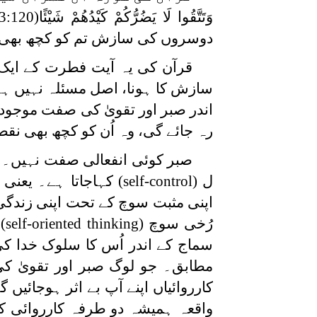
وَتَتَّقُوا لَا يَضُرُّكُمْ كَيْدُهُمْ شَيْئًا
دوسروں کی سازش تم کو کچھ بھی ن
قرآن کی یہ آیت فطرت کے ایک 
سازش کا ہونا، اصل مسئلہ نہیں ہے،
اندر صبر اور تقویٰ کی صفت موجود 
رہ جائے گی، وہ اُن کو کچھ بھی نق
صبر کوئی انفعالی صفت نہیں۔ 
ل
(self-control)
کہاجاتا ہے۔ یعنی 
اپنی مثبت سوچ کے تحت اپنی زندگی 
رُخی سوچ
(self-oriented thinking)
سماج کے اندر اُس کا سلوک خدا کی
مطابق۔ جو لوگ صبر اور تقویٰ کی
کارروائیاں اپنے آپ بے اثر ہوجائیں
واقعہ ہمیشہ دو طرفہ کارروائی کے