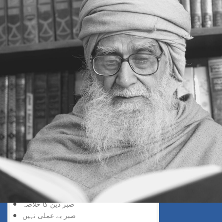
محرومی ایک نعمت
منفی تجربہ سے مثبت تجربہ
مالداری، غریبی
بے خبرانسان
بولنے کی صلاحیت
شکر، نہ کہ شکایت
فخر اور شکر
ڈس ایڈوانٹج میں ایڈوانٹج
کامیابی کا فارمولا
واقعاتِ شکر
ایک خط
صبر کیا ہے
صبر کا فلسفہ
سنتِ صبر
صبر کی تعلیم
صبر
صبر خدا کے لیے
صبر دین کا خلاصہ
صبر بے عملی نہیں