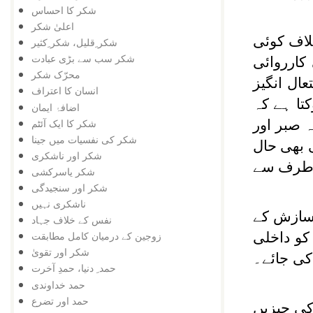
شکر کا احساس
اعلیٰ شکر
لاف کوئی
شکر ِقلیل، شکر ِکثیر
شکر سب سے بڑی عبادت
کارروائی
محرّک شکر
ال انگیز
انسان کا اعتراف
تا ہے کہ
اضافۂ ایمان
شکر کا ایک آئٹم
 صبر اور
شکر کی نفسیات میں جینا
 بھی حال
شکر اور ناشکری
ی طرف سے
شکر یاسرکشی
شکر اور سنجیدگی
ناشکری نہیں
 سازش کے
نفس کے خلاف جہاد
 کو داخلی
زوجین کے درمیان کامل مطابقت
شکر اور تقویٰ
 کی جائے۔
حمد ِ دنیا، حمدِ آخرت
حمد خداوندی
حمد اور تضرع
کی چیزیں