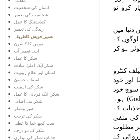
مقدمہ
ار کرو تو
انسان کی شخصیت
شخصیت کی تعمیر
کنڈیشننگ کا عمل
دنیا میں
زندگی کی تعمیر
تعمیر ِخویش کاطریقہ
لوگوں کے
مومن کا کنسرن
ثر ہو کر
اپنی تعمیر آپ
شکر کا عمل
شکر ایک اعلیٰ عبادت
لف کنٹرو
انسان اور نظامِ ربوبیت
 اور خود
اسمائے حسنیٰ
شکر کی اہمیت
ی سوچ خود
شکر: ایک قربانی کا عمل
(God-
ہو۔
شکر سے اضافہ
جذبات کے
صبر وشکر
شکر کی تربیت
 کی منفی
سب کچھ خدا کا عطیہ
غیر مطلوب
شکر کے دو درجے
روائی کے
جذباتِ شکر کی بیداری