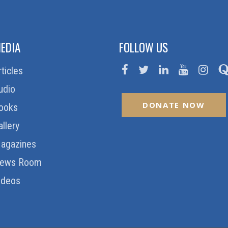
EDIA
FOLLOW US
rticles
udio
DONATE NOW
ooks
allery
agazines
ews Room
ideos