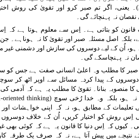
(3:120)۔ یعنی، اگر تم صبر کرو اور تقویٰ کی روش اختی
قصان نہ پہنچائے گی۔
قانون کو بتاتی ہے۔ اِس سے معلوم ہوتا ہے کہ اِس 
 بلکہ اصل مسئلہ صبر اور تقویٰ کا نہ ہوناہے۔ جن 
ہو، اُن کے لیے دوسروں کی سازش اور دشمنی غیر مو
صان نہ پہنچاسکے گی۔
صبر کا مطلب وہ اعلیٰ انسانی صفت ہے جس کو سی
دوسروں کے پیدا کردہ مسائل سے اوپر اٹھ کر سوچنا
کا منصوبہ بنانا۔ تقویٰ کا مطلب یہ ہے کہ آدمی ک
نہ ہو، بلکہ وہ خدا رُخی سوچ
oriented thinking)
 تعلیمات کے مطابق ہو، نہ کہ اپنی خواہشات اور 
 اِس روش کو اختیار کریں، اُن کے خلاف دوسروں
 گی۔ کیوں کہ اِس دنیا کا قانون یہ ہے کہ کوئی بھی 
 نتیجے میں پیش آتا ہے، نہ کہ صرف یک طرفہ کار