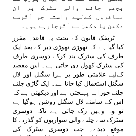
پچھم جانے والی سٹرک پر ان
مسافروں کےلیے راستہ جو اُتّرسے
دکھن یا دکھن سے اُتّرجارہے ہوں۔
ٹریفک قانون کے تحت یہ قاعدہ مقرر
کیا گیا ہے کہ تھوڑی تھوڑی دیر کے بعد ایک
طرف کی سٹرک بند کرکے دوسری طرف
کی سٹرک کھول دی جاتی ہے۔ اس مقصد
کےلیے علامتی طور پر ہرا سگنل اور لال
سگنل استعمال کیا جاتا ہے۔ ایک گاڑی چلتے
چلتے چوراہہ پہنچتی ہے اور دیکھتی ہے کہ
اس کے سامنے لال سگنل روشن ہوگیا ہے
تو وہ وہیں رک جاتی ہے تاکہ دوسری
سٹرک سے چلنے والی سواریوں کو گذرنے کا
موقع دیدے۔ جب دوسری سٹرک کی