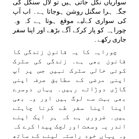
سواریاں نکل جاتی ہیں تو لال سنگل کی
جگہ ہرا سگنل روشن ہوجاتا ہے۔ اب آپ
کی سواری کےلیے موقع ہوتا ہے کہ وہ
چوراہہ کو پار کرکے آگے بڑھے اور اپنا سفر
جاری رکھے۔
چوراہہ کا یہ قانون زندگی کا
قانون بھی ہے۔ زندگی کی سٹرک
کوئی خالی سٹرک نہیں جس پر آپ
اپنی مرضی کے مطابق صرف اپنی
گاڑی دوڑاتے رہیں۔ یہاں دوسرے
بھی بہت سے لوگ ہیں اور وہ بھی
اپنا اپنا سفر طے کرنا چاہتے
ہیں۔ ضروری ہے کہ ہر ایک اپنے
اندر یہ وسعت اور لچک پیدا کرے کہ
وہ یہاں خود راستہ لینے کے ساتھ