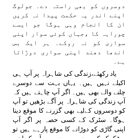
دوسروں کو بھی راستہ دے۔ جولوگ
اپنے اندر یہ حکمت پیدا نہ کریں
ان کا انجام وہی ہوگا جو ایسے
چوراہہ کا ،جہاں کوئی سوار اپنی
سواری کو نہ روکے۔ ہر ایک بس
اندھا دھند اپنی سواری دوڑاتا
ہے۔
یاد رکھئے،زندگی کی شاہراہ پر آپ ہی
اکیلے نہیں ہیں۔ یہاں بہت سے دوسرے
چلنے والے بھی ہیں۔ اگر آپ چاہتے ہیں کہ
آپ زندگی کی شاہراہ پر آگے بڑھیں تو آپ
کو دوسروں کےلیے بھی گزرنے کا موقع دینا
ہوگا۔ سٹرک کے کسی حصہ پر اگر آپ
اپنی گاڑی کو دوڑانے کا موقع پارہے ہیں تو