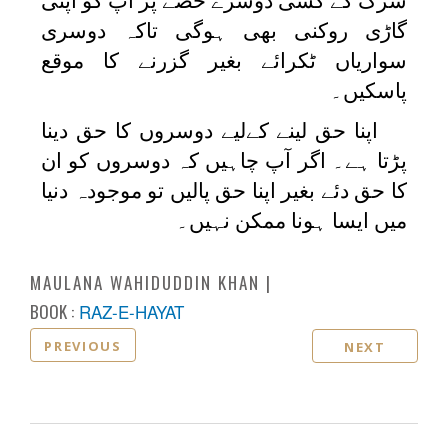
سڑک کے کسی دوسرے حصے پر آپ کو اپنی
گاڑی روکنی بھی ہوگی تاکہ دوسری
سواریاں ٹکرائے بغیر گزرنے کا موقع
پاسکیں۔
اپنا حق لینے کےلیے دوسروں کا حق دینا
پڑتا ہے۔ اگر آپ چاہیں کہ دوسروں کو ان
کا حق دئے بغیر اپنا حق پالیں تو موجودہ دنیا
میں ایسا ہونا ممکن نہیں۔
MAULANA WAHIDUDDIN KHAN
BOOK :
RAZ-E-HAYAT
PREVIOUS
NEXT