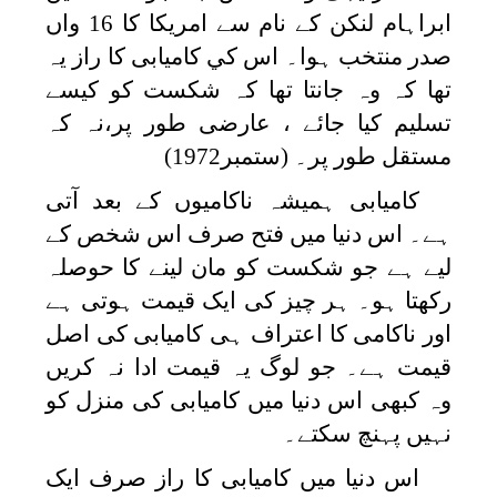
ابراہام لنکن کے نام سے امریکا کا 16 واں
صدر منتخب ہوا۔ اس کي کامیابی کا راز یہ
تھا کہ وہ جانتا تھا کہ شکست کو کیسے
تسلیم کیا جائے ، عارضی طور پر،نہ کہ
مستقل طور پر۔ (ستمبر1972)
کامیابی ہمیشہ ناکامیوں کے بعد آتی
ہے۔ اس دنیا میں فتح صرف اس شخص کے
لیے ہے جو شکست کو مان لینے کا حوصلہ
رکھتا ہو۔ ہر چیز کی ایک قیمت ہوتی ہے
اور ناکامی کا اعتراف ہی کامیابی کی اصل
قیمت ہے۔ جو لوگ یہ قیمت ادا نہ کریں
وہ کبھی اس دنیا میں کامیابی کی منزل کو
نہیں پہنچ سکتے۔
اس دنیا میں کامیابی کا راز صرف ایک