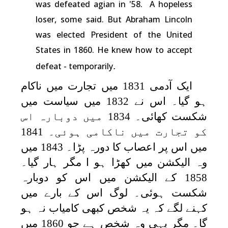
was defeated agian in '58. A hopeless
loser, some said. But Abraham Lincoln
was elected President of the United
States in 1860. He knew how to accept
.
defeat - temporarily
ایک آدمی 1831 میں تجارت میں ناکام
ہو گیا۔ اس نے 1832 میں سیاست میں
شکست کھائی۔ 1834 میں دوبارہ اس
کو تجارت میں ناکامی ہوئی۔ 1841
میں اس پر اعصاب کا دورہ پڑا۔ 1843 میں
وہ الیکشن میں کھڑا ہو ا مگر ہار گیا۔
1858 کے الیکشن میں اس کو دوبارہ
شکست ہوئی۔ لوگ اس کے بارے میں
کہنے لگے کہ یہ شخص کبھی کامیاب نہ ہو
گا۔ مگر یہی وہ شخص ہے جو 1860 میں