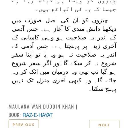
چیزوں کو ویسا ہی دیکھ رہا ہے
جیسا کہ وہ فی الواقع ہیں۔
چیزوں کو ان کی اصل صورت میں
دیکھنا دانش مندی کا آغاز ہے۔ جس آدمی
کے اندر یہ صلاحیت ہو وہی کامیابی کے
آخری زینہ پر پہنچتا ہے۔ جس آدمی کے
اندر یہ صلاحیت نہ ہو وہ یا تو اپنا سفر
شروع نہ کر سکے گا اور اگر سفر شروع
ہو گیا تب بھی وہ درمیان میں اٹک کر رہ
جائے گا۔ وہ کبھی آخری منزل تک نہیں
پہنچ سکتا۔
MAULANA WAHIDUDDIN KHAN
BOOK :
RAZ-E-HAYAT
PREVIOUS
NEXT