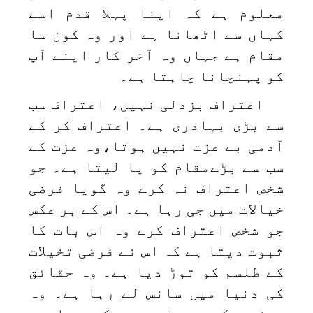
معلوم ہے کہ اپنا پہلا قدم اسے
کہاں سے اٹھانا ہے اور وہ کون سا
مقام ہے جہاں وہ آخر کار اپنے آپ
کو پہنچانا چاہتا ہے۔
اعتراف بزدلی نہیں، اعتراف سب
سے بڑی بہادری ہے۔ اعتراف کر کے
آدمی بے عزت نہیں ہوتا،وہ عزت کے
سب سے بڑےمقام کو پا لیتا ہے۔ جو
شخص اعتراف نہ کرے وہ گویا فرضی
خیالات میں جی رہا ہے۔ اس کے بر عکس
جو شخص اعتراف کرے وہ اس بات کا
ثبوت دیتا ہے کہ اس نے فرضی تخیلات
کے طلسم کو توڑ دیا ہے۔ وہ حقائق
کی دنیا میں سانس لے رہا ہے۔ وہ