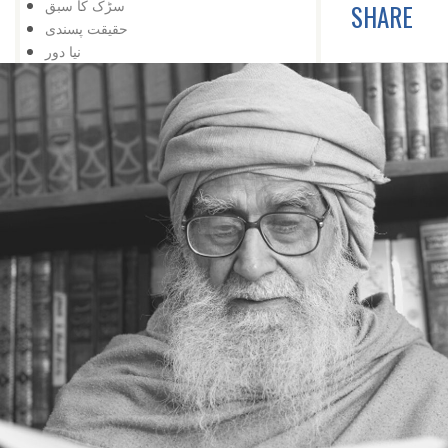
سڑک کا سبق
SHARE
حقیقت پسندی
نیا دور
خود کشی نہیں
اور تالا کھل گیا
شوق کافی ہے
زبان درازی
حقیقت پسندی نہ کہ شوق
دشمنی کے وقت بھی
تعلیم کی اہمیت
اس کے باوجود
اپنی کوشش سے
ایک کے بعد دوسرا
مواقع کا استعمال
ہار میں جیت
کامیابی کے لیے
کمی کی تلافی
بربادی کے بعد بھی
تم غریب نہیں ، دولت مند ہو
کمزوری نعمت ثابت ہوئی