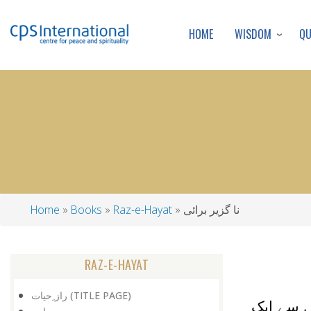
WISDOM
Q
HOME
نا گزیر برائی
Raz-e-Hayat
Books
Home
Breadcrumb
RAZ-E-HAYAT
راز ِحیات (TITLE PAGE)
ں سے ایک