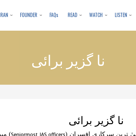
Skip
to
URAN
FOUNDER
READ
WATCH
LISTEN
FAQs
main
content
نا گزیر برائی
نا گزیر برائی
ٰ ترین سرکاری افسران (
) می
Seniormost IAS officers