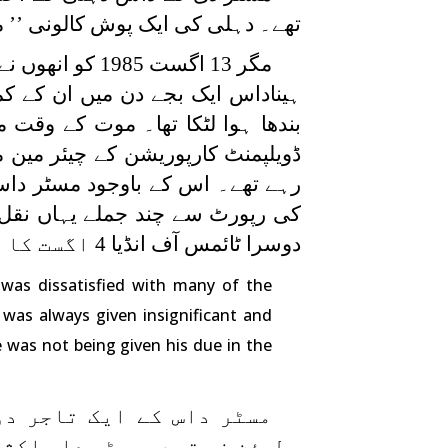
تھے۔ دہلی کی ایک پوش کالونی ’’ مد
مگر 13 اگست 85
ہیناداس ایک بجے دن میں ان کے ک
ڈویلپمنٹ کارپوریشن کے چیئر مین م
رہے تھے۔ اس کے باوجود مسٹر دا
دوسرا ٹائمس آف انڈیا 4 اگست کا ہے:
was dissatisfied with many of the
was always given insignificant and
e was not being given his due in the
مسٹر داس کے ایک تاجر دو
مطمئن نہ تھے۔ مسٹر داس اکثر