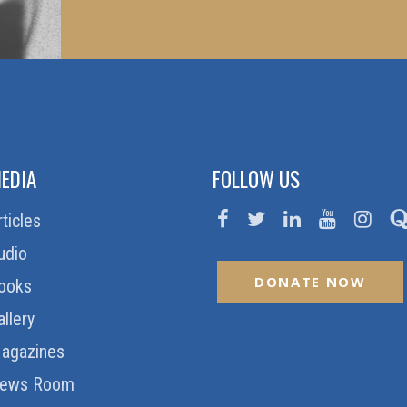
EDIA
FOLLOW US
rticles
udio
DONATE NOW
ooks
allery
agazines
ews Room