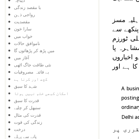
دیباچہ
با مقصد زندگی
رواجی ذہن
ی اہلیہ مسز
مقصدیت
پنکھے سے
سارا خون
خواب میں
وہ حال میں دہلی ٹورزم
ناموافق حالات
مشاہرہ پا
میں پڑھ کر پڑھائوں گا
 اخباروں
آغاز میں
نئی طاقت جاگ اٹھی
یں۔ پہلا اقتباس ہندوستان ٹائمس 4 اگست کا ہے اور
بے فائدہ مصروفیات
کچھ اور کرنا ہے
شہد کا سبق
A busi
امکان کبھی ختم نہیں ہوتا
posting
قدرت کا سبق
ordinar
سنبھل کر چلیے
قدرت کی مثال
Delhi a
زندگی کی قوت
قرری پر
درخت
پانے سے پہلے
 معمولی