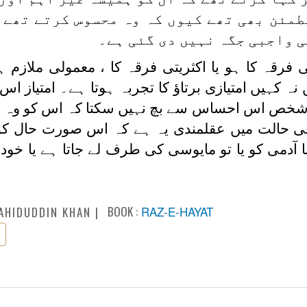
طمئن بھی تھے کیوں کہ وہ محسوس کرتے تھے 
ی واجبی جگہ نہیں دی گئی ہے۔
رقہ کا ہو یا اکثریتی فرقہ کا ، معمولی ملازم ہو 
 کہیں امتیازی برتاؤ کا تجربہ ہوتا ہے۔ امتیاز اس د
ی شخص اس احساس سے بچ نہیں سکتا کہ اس کو وہ م
سی حالت میں عقلمندی یہ ہے کہ اس صورت حال کو گ
ا آدمی کو یا تو مایوسی کی طرف لے جاتا ہے یا خو
BOOK :
RAZ-E-HAYAT
AHIDUDDIN KHAN