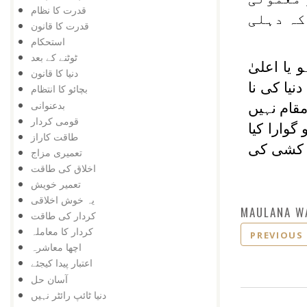
قدرت کا نظام
کہ دہلی
قدرت کا قانون
استحکام
ٹوٹنے کے بعد
یا اعلیٰ
دنیا کا قانون
نیا کی نا
بچائو کا انتظام
بدعنوانی
قام نہیں
قومی کردار
وارا کیا
طاقت کاراز
د کشی کی
تعمیری مزاج
اخلاق کی طاقت
تعمیر خویش
یہ خوش اخلاقی
MAULANA W
کردار کی طاقت
کردار کا معاملہ
PREVIOUS
اچھا معاشرہ
اعتبار پیدا کیجئے
آسان حل
دنیا ٹائپ رائٹر نہیں