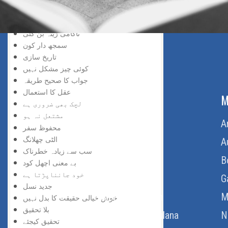
سڑک بند ہے
افسوس نہ کیجئے
ناکامی زینہ بن گئی
سمجھ دار کون
تاریخ سازی
کوئی چیز مشکل نہیں
جواب کا صحیح طریقہ
عقل کا استعمال
ABOUT US
M
لچک بھی ضروری ہے
مشتعل نہ ہو
Home
A
محفوظ سفر
الٹی چھلانگ
About Us
A
سب سے زیادہ خطرناک
Download Quran
B
بے معنی اچھل کود
خود جانناپڑتا ہے
Get Involved
G
جدید نسل
Order Free Quran
M
خوش خیالی حقیقت کا بدل نہیں
بلا تحقیق
Thoughts Of Maulana
N
تحقیق کیجئے