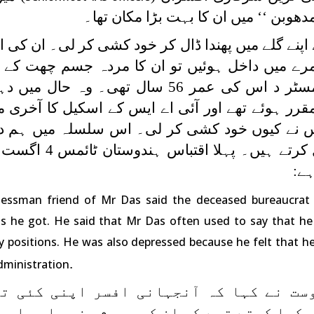
ھوبن ‘‘ میں ان کا بہت بڑا مکان تھا۔
19 کو انھوں نے اپنے گلے میں پھندا ڈال کر خود کشی کر لی۔ ان ک
مرے میں داخل ہوئیں تو ان کا مردہ جسم چھت کے 
بندھا ہوا لٹکا تھا۔ موت کے وقت مسٹر د اس کی عمر 56 سال تھی۔ 
قرر ہوئے تھے اور آئی اے ایس کے اسکیل کا آخری 
س نے کیوں خود کشی کر لی۔ اس سلسلہ میں ہم دو
کی رپورٹ سے چند جملے یہاں نقل کرتے ہ
nessman friend of Mr Das said the deceased bureaucrat 
s he got. He said that Mr Das often used to say that he 
y positions. He was also depressed because he felt that h
.
dministration
ست نے کہا کہ آنجہانی افسر اپنی کئی ت
 کہا کرتے تھے کہ ان کو ہمیشہ غیر اہم اور