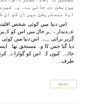
پوزیشن دی جاتی ہے۔ وہ غیرم
ایڈ منسٹریشن میں ان کو ان ک
اس دنیا میں کوئی شخص اقلیتی ف
عہدیدار ، ہر حال میں اس کو کہیں نہ
گزیر برائی ہے۔ اس دنیا میں کوئ
دیا گیا جس کا وہ مستحق تھا۔ ای
جائے۔ کیوں کہ اس کو گوارا نہ کرن
طرف۔
NEXT