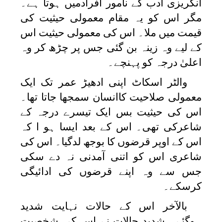
انگریزی ادب کے نامور افرادمیں ہوتا ہے۔
مگر اس کو یہ مقام معمولی حیثیت کی
قیمت میں ملا۔ اس کی معمولی حیثیت اس
کے لیے وہ زینہ بن گئی جس پر چڑھ کر وہ
اعلیٰ درجہ کو پہنچے۔
والٹر اسکاٹ اپنی ادھیڑ عمر تک ایک
معمولی صلاحیت کاانسان سمجھا جاتا تھا۔
اس کی حیثیت بس ایک تیسرے درجہ کے
شاعرکی تھی۔ اس کے بعد ایسا ہو ا کہ
اس کے اوپر قرضوں کا بوجھ لدگیا۔ اس کی
شاعری اس کو اتنی آمدنی نہ دے سکی
جس سے وہ اپنے قرضوں کی ادائیگی
کرسکے۔
بالآخر اس کے حالات نہایت شدید
ہوگئے۔ شدید حالات نے اس کی شخصیت