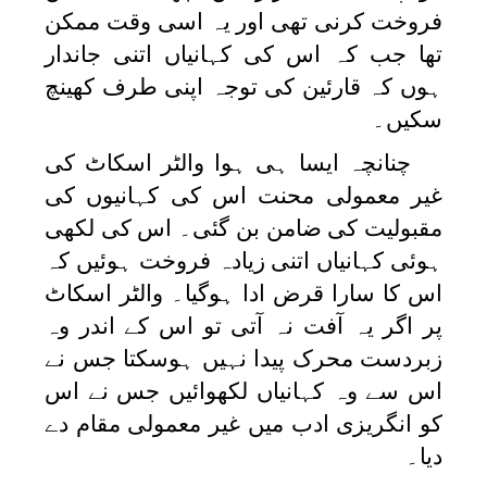
فروخت کرنی تھی اور یہ اسی وقت ممکن
تھا جب کہ اس کی کہانیاں اتنی جاندار
ہوں کہ قارئین کی توجہ اپنی طرف کھینچ
سکیں۔
چنانچہ ایسا ہی ہوا والٹر اسکاٹ کی
غیر معمولی محنت اس کی کہانیوں کی
مقبولیت کی ضامن بن گئی۔ اس کی لکھی
ہوئی کہانیاں اتنی زیادہ فروخت ہوئیں کہ
اس کا سارا قرض ادا ہوگیا۔ والٹر اسکاٹ
پر اگر یہ آفت نہ آتی تو اس کے اندر وہ
زبردست محرک پیدا نہیں ہوسکتا جس نے
اس سے وہ کہانیاں لکھوائیں جس نے اس
کو انگریزی ادب میں غیر معمولی مقام دے
دیا۔