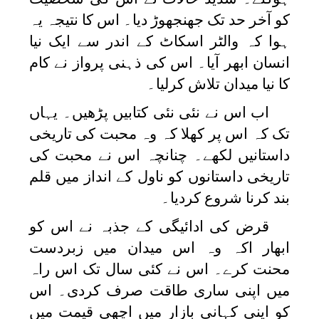
کو آخر حد تک جھنجھوڑ دیا۔ اس کا نتیجہ یہ
ہوا کہ والٹر اسکاٹ کے اندر سے ایک نیا
انسان ابھر آیا۔ اس کی ذہنی پرواز نے کام
کا نیا میدان تلاش کرلیا۔
اب اس نے نئی نئی کتابیں پڑھیں۔ یہاں
تک کہ اس پر کھلا کہ وہ محبت کی تاریخی
داستانیں لکھے۔ چنانچہ اس نے محبت کی
تاریخی داستانوں کو ناول کے انداز میں قلم
بند کرنا شروع کردیا۔
قرض کی ادائیگی کے جذبہ نے اس کو
ابھار اکہ وہ اس میدان میں زبردست
محنت کرے۔ اس نے کئی سال تک اس راہ
میں اپنی ساری طاقت صرف کردی۔ اس
کو اپنی کہانی بازار میں اچھی قیمت میں