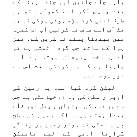
باہر چلے جائیں اور چند مہینہ کے
بعد واپس آکر اسے کھولیں تو ہر
طرف اتنی گرد پڑی ہوئی ہوگی کہ جب
تک آپ اسے صاف نہ کرلیں آپ اس کمرہ
میں بیٹھنا پسند نہ کریں گے۔ تیز
ہوا کے ساتھ جب گرد اٹھتی ہے تو
آدمی سخت پریشان ہوتا ہے اور
چاہتا ہے کہ یہ گردکی آفت اس سے
دور ہوجائے۔
لیکن گرد کیا ہے۔ یہ زمین کی
اوپر ی سطح کی وہ زرخیزمٹی ہے جس
سے ہر قسم کی سبزیاں ، پھل اور غلّے
پیدا ہوتے ہیں۔ اگر زمین کی سطح
پر یہ مٹی نہ ہوتو زمین پر زندگی
گزارنا آدمی کے لیے ناممکن