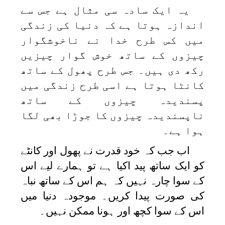
یہ ایک سادہ سی مثال ہے جس سے
اندازہ ہوتا ہے کہ دنیا کی زندگی
میں کس طرح خدا نے ناخوشگوار
چیزوں کے ساتھ خوش گوار چیزیں
رکھ دی ہیں۔ جس طرح پھول کے ساتھ
کانٹا ہوتا ہے اسی طرح زندگی میں
پسندیدہ چیزوں کے ساتھ
ناپسندیدہ چیزوں کا جوڑا بھی لگا
ہوا ہے۔
اب جب کہ خود قدرت نے پھول اور کانٹے
کو ایک ساتھ پید اکیا ہے تو ہمارے لیے اس
کے سوا چارہ نہیں کہ ہم اس کے ساتھ نباہ
کی صورت پیدا کریں۔ موجودہ دنیا میں
اس کے سوا کچھ اور ہونا ممکن نہیں۔