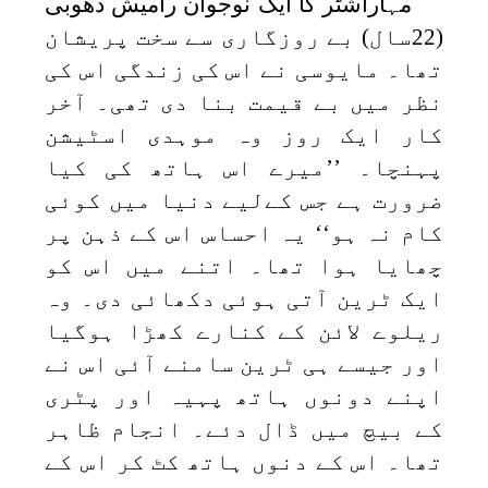
مہاراشٹر کا ایک نوجوان رامیش دھوبی
(22سال) بے روزگاری سے سخت پریشان
تھا۔ مایوسی نے اس کی زندگی اس کی
نظر میں بے قیمت بنا دی تھی۔ آخر
کار ایک روز وہ موہدی اسٹیشن
پہنچا۔ ’’میرے اس ہاتھ کی کیا
ضرورت ہے جس کےلیے دنیا میں کوئی
کام نہ ہو‘‘ یہ احساس اس کے ذہن پر
چھایا ہوا تھا۔ اتنے میں اس کو
ایک ٹرین آتی ہوئی دکھائی دی۔ وہ
ریلوے لائن کے کنارے کھڑا ہوگیا
اور جیسے ہی ٹرین سامنے آئی اس نے
اپنے دونوں ہاتھ پہیہ اور پٹری
کے بیچ میں ڈال دئے۔ انجام ظاہر
تھا۔ اس کے دنوں ہاتھ کٹ کر اس کے