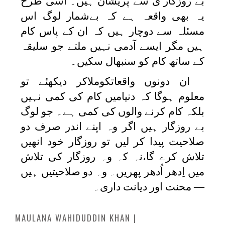
بے روزگار ی سے پریشان ہیں۔ اسی طرح
یہ بھی واقعہ ہے کہ بےشمار لوگ اس
مسئلہ سے دوچار ہیں کہ ان کے پاس کام
ہیں مگر ایسے آدمی نہیں ملتے جو سلیقہ
کے ساتھ کام کو سنبھال سکیں۔
ان دونوں واقعاتکوملاکر دیکھئے تو
معلوم ہوگا کہ دنیامیں کام کی کمی نہیں
بلکہ کام کرنے والوں کی کمی ہے۔ جو لوگ
بے روزگار ہیں اگر وہ اپنے اندر صرف دو
صلاحیت پیدا کر لیں تو روزگار خود انھیں
تلاش کرے گا،نہ کہ وہ روزگار کی تلاش
میں اِدھر اُدھر پھریں۔ وہ دو صلاحیتیں ہیں
— محنت اور دیانت داری۔
MAULANA WAHIDUDDIN KHAN