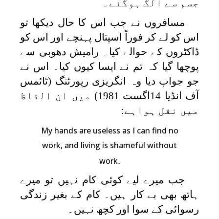
جسم سے الگ ہوگئے۔
مسافروں نے جب اس کا حال دیکھا تو
اس کو لے کر فوراً اسپتال پہنچے اور اس کو
ڈاکٹروں کے حوالے کیا۔ رامیش دھوبی سے
پوچھا گیا کہ تم نے ایسا کیوں کیا۔ اس نے
جو جواب دیا وہ انگریزی رپورٹنگ (ٹائمس
آف انڈیا 14اگست 1981) میں ان الفاظ
میں نقل ہواہے:
My hands are useless as I can find no
work, and living is shameful without
.
work
جب میرے لیے کوئی کام نہیں تو میرے
ہاتھ بھی بے کار ہیں۔ کام کے بغیر زندگی
رسوائی کے سوا اور کچھ نہیں۔