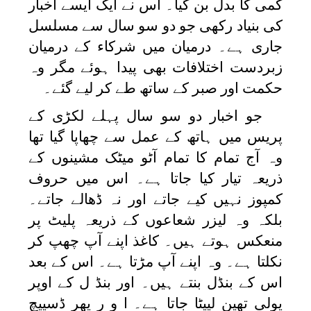
کمی کا بدل بن گیا۔ اس نے ایک ایسے اخبار
کی بنیاد رکھی جو دو سو سال سے مسلسل
جاری ہے۔ درمیان میں شرکاء کے درمیان
زبردست اختلافات بھی پیدا ہوئے مگر وہ
حکمت اور صبر کے ساتھ طے کر لیے گئے۔
جو اخبار دو سو سال پہلے لکڑی کے
پریس میں ہاتھ کے عمل سے چھاپا گیا تھا
وہ آج تمام کا تمام آٹو میٹک مشینوں کے
ذریعہ تیار کیا جاتا ہے۔ اس میں حروف
کمپوز نہیں کیے جاتے اور نہ ڈھالے جاتے۔
بلکہ وہ لیزر شعاعوں کے ذریعہ پلیٹ پر
منعکس ہوتے ہیں۔ کاغذ اپنے آپ چھپ کر
نکلتا ہے۔ وہ اپنے آپ مڑتا ہے۔ اس کے بعد
اس کے بنڈل بنتے ہیں۔ اور بنڈ ل کے اوپر
پولی تھین لپیٹا جاتا ہے۔ ا و ر پھر ڈسپیچ