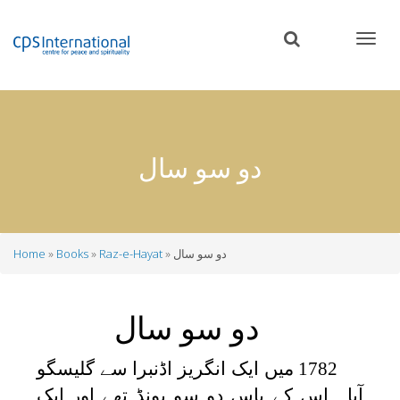
Skip
to
main
content
دو سو سال
دو سو سال
Raz-e-Hayat
Books
Home
Breadcrumb
دو سو سال
1782 میں ایک انگریز اڈنبرا سے گلیسگو
آیا۔ اس کے پاس دو سو پونڈ تھے اور ایک