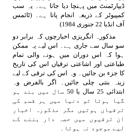
ڈیپارٹمنٹ میں پہنچا دیا جاتا ہے۔ یہ سب
کمپیوٹر کے ذریعہ انجام پاتا ہے۔ (ٹائمس
آف انڈیا 22 جنوری 1984)
مذکورہ انگریزی اخبارچوں کہ برابر دو
سو سال سے جاری ہے۔ اس لیے یہ ممکن
ہوا کہ اس دوران میں ہونے والی تمام
طباعتی اور اشاعتی ترقیاں اس کی تاریخ
کا جزء بن جائیں۔ وہ اس کی ترقی کے لیے
زینہ بنتی چلی جائیں۔ اگر بالفرض وہ
ابتدائی 25 سال یا 50 سال میں بند ہو
گیا ہوتا تو دنیا میں ہر قسم کی
ترقیاں ہوتیں مگر مذکورہ اخبار
ان ترقیوں میں حصہ دار بننے کے
لیے موجود نہ ہوتا۔