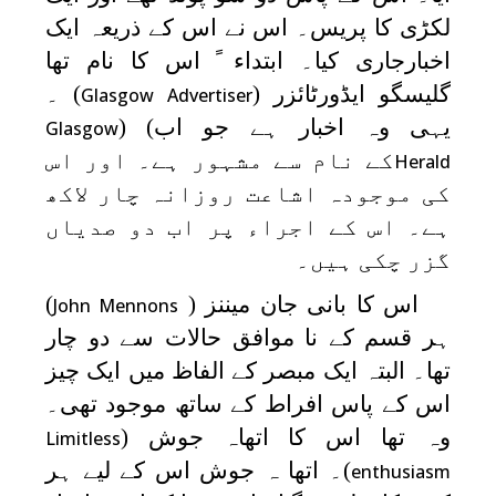
لکڑی کا پریس۔ اس نے اس کے ذریعہ ایک
اخبارجاری کیا۔ ابتداء ً اس کا نام تھا
گلیسگو ایڈورٹائزر (
) ۔
Glasgow Advertiser
یہی وہ اخبار ہے جو اب) (
Glasgow
کے نام سے مشہور ہے۔ اور اس
Herald
کی موجودہ اشاعت روزانہ چار لاکھ
ہے۔ اس کے اجراء پر اب دو صدیاں
گزر چکی ہیں۔
اس کا بانی جان ميننز (
)
John Mennons
ہر قسم کے نا موافق حالات سے دو چار
تھا۔ البتہ ایک مبصر کے الفاظ میں ایک چیز
اس کے پاس افراط کے ساتھ موجود تھی۔
وہ تھا اس کا اتھاہ جوش (
Limitless
)۔ اتھا ہ جوش اس کے لیے ہر
enthusiasm