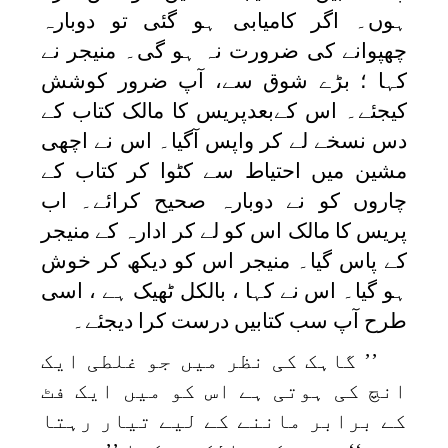
ہوں۔ اگر کامیابی ہو گئی تو دوبارہ
چھپوانے کی ضرورت نہ ہو گی۔ منیجر نے
کہا ؛ بڑے شوق سے، آپ ضرور کوشش
کیجئے۔ اس کےبعدپریس کا مالک کتاب کے
دس نسخے لے کر واپس آگیا۔ اس نے اچھی
مشین میں احتیاط سے کٹوا کر کتاب کے
چاروں کو نے دوبارہ صحیح کرائے۔ اب
پریس کا مالک اس کو لے کر ادارہ کے منیجر
کے پاس گیا۔ منیجر اس کو دیکھ کر خوش
ہو گیا۔ اس نے کہا ، بالکل ٹھیک ہے ، اسی
طرح آپ سب کتابیں درست کرا دیجئے۔
’’ گاہک کی نظر میں جو غلطی ایک
انچ کی ہوتی ہے اس کو میں ایک فٹ
کے برابر ماننے کے لیے تیار رہتا