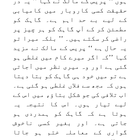
ہوں ‘‘ پریس کے مالک نے کہا ’’ یہ در
حقیقت کسی کاروبار میں کامیابی
کے لیے بے حد اہم ہے۔ گاہک کو
مطمئن کر کے آپ گاہک کو ہر چیز پر
راضی کر سکتے ہیں۔ ’’ بلکہ میرا تو
یہ حال ہے ‘‘ پریس کے مالک نے مزید
کہا ’’کہ اگر میرے کام میں غلطی ہو
گئی ہے اور وہ میری نظر میں آجاتی
ہے تو میں خود ہی گاہک کو بتا دیتا
ہوں کہ مجھ سے فلاں غلطی ہو گئی ہے۔
اب تلافی کی جو شکل بتاؤ، میں اس کے
لیے تیار ہوں۔ اس کا نتیجہ یہ
ہوتا ہے کہ گاہک کو ہمدردی ہو
جاتی ہے۔ اور بغیر کسی ناخوش
گواری کے معاملہ ختم ہو جاتا