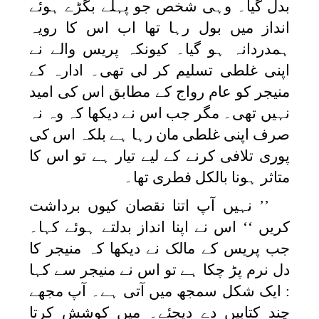
بدل گیا۔ وہی شخص جو پہلے بگڑے ہوئے
انداز میں بول رہا تھا اب اس کا رویہ
ہمدردانہ ہو گیا۔ کیونکہ پریس والے نے
اپنی غلطی تسلیم کر لی تھی۔ ادارہ کے
منیجر کو عام رواج کے مطابق اس کی امید
نہیں تھی۔ مگر جب اس نے دیکھا کہ وہ نہ
صرف اپنی غلطی مان رہا ہے بلکہ اس کی
پوری تلافی کرنے کے لیے تیار ہے تو اس کا
متاثر ہونا بالکل فطری تھا۔
’’ نہیں آپ اتنا نقصان کیوں برداشت
کریں ‘‘ اس نے اپنا انداز بدلتے ہوئے کہا۔
جب پریس کے مالک نے دیکھا کہ منیجر کا
دل نرم پڑ چکا ہے تو اس نے منیجر سے کہا
: ایک شکل سمجھ میں آتی ہے۔ آپ مجھے
چند کتابیں دے دیجئے۔ میں کوشش کرتا