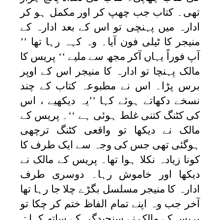
تھی۔ کتاب جب چھپ کر اور مکمل ہو کر
ادارہ میں پہنچی تو اس کے بعد ادارہ کے
منیجر کا ٹیلی فون آیا۔ وہ کہہ رہا تھا ’’
آپ فوراً یہاں آکر مجھ سے ملیے ‘‘ پریس کا
مالک پہنچا تو ادارہ کا منیجر اس کے اوپر
برس پڑا۔ اس نے مطبوعہ کتاب کے چند
نسخے دکھاتے ہوئے کہا ’’یہ دیکھیے ، اس
کی کٹنگ کتنی غلط ہوئی ہے ‘‘۔ پریس کے
مالک نے دیکھا تو واقعی کٹنگ ترچھی
ہوگئی تھی جس کی وجہ سے ایک طرف کا
کونا زیادہ نکلا ہوا تھا۔ پریس کے مالک نے
دیکھا اور خاموش رہا۔ دوسری طرف
ادارہ کا منیجر مسلسل بگڑے چلا جا رہا تھا
آخر جب وہ اپنے تمام الفاظ ختم کر چکا تو
پریس کے مالک نے سنجیدگی کے ساتھ کہا :