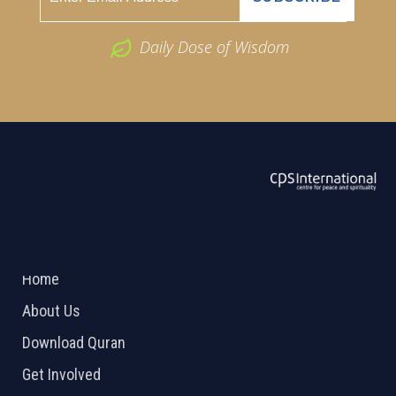
Daily Dose of Wisdom
ABOUT US
2026 Powered by
Openlogic Systems
Home
About Us
Download Quran
Get Involved