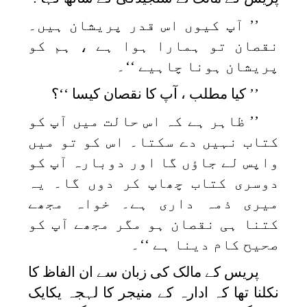
’’ آپ کیوں اس قدر پریشان ہیں۔
نقصان تو ہمارا ہوا ہے ، ہم کو
پریشان ہونا چاہیے ‘‘۔
’’ کیا مطلب ، آپ کا نقصان کیسا ‘‘؟
’’ ظاہر ہے کہ اس حالت میں آپ کو
کتاب نہیں دے سکتا۔ اس کو تو میں
واپس لے جاؤں گا اور دوبارہ آپ کو
دوسری کتاب چھاپ کر دوں گا۔ یہ
میری ذمہ داری ہے۔ خواہ مجھے
کتنا ہی نقصان ہو مگر مجھے آپ کو
صحیح کام دینا ہے ‘‘۔
پریس کے مالک کی زبان سے ان الفاظ کا
نکلنا تھا کہ ادارہ کے منیجر کا لہجہ یکایک