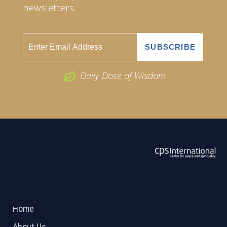
newsletters.
Daily Dose of Wisdom
ABOUT US
2026 Powered by
Openlogic Systems
Home
About Us