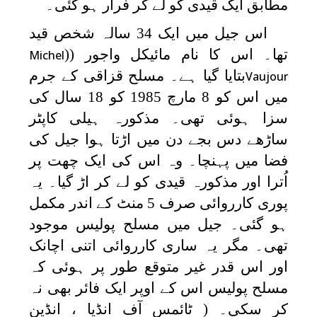
مطابق ایک قیدی کو لے کر فرار ہو گئی۔
اس جیل میں ایک 34 سالہ شخص قید
تھا۔ اس کا نام مائیکل واجور ((
Michel
بتایا گیا ہے۔ مسلح قزاقی کے جرم
Vaujour
میں اس کو 8 مارچ 1985 کو 18 سال کی
سزا ہوئی تھی۔ مذکورہ ہیلی کاپٹر
ساڑھے دس بجے دن میں اڑتا ہوا جیل کی
فضا میں پہنچا۔ وہ اس کی ایک چھت پر
اُترا اور مذکورہ قیدی کو لے کر اڑ گیا۔ یہ
پوری کارروائی صرف 5 منٹ کے اندر مکمل
ہو گئی۔ جیل میں مسلح پولیس موجود
تھی۔ مگر یہ ساری کارروائی اتنی اچانک
اور اس قدر غیر متوقع طور پر ہوئی کہ
مسلح پولیس اس کے اوپر ایک فائر بھی نہ
کر سکی۔ ( ٹائمس آف انڈیا ، انڈین