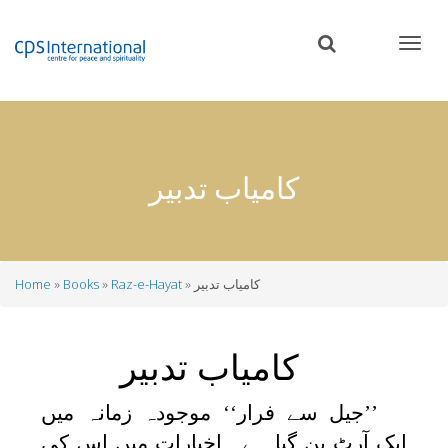
Skip
to
main
content
کامیاب تدبیر
کامیاب تدبیر
Raz-e-Hayat
Books
Home
Breadcrumb
کامیاب تدبیر
’’جیل سے فرار‘‘ موجودہ زمانہ میں
ایک آرٹ بن گیا ہے۔ اخبارات میں اس کی