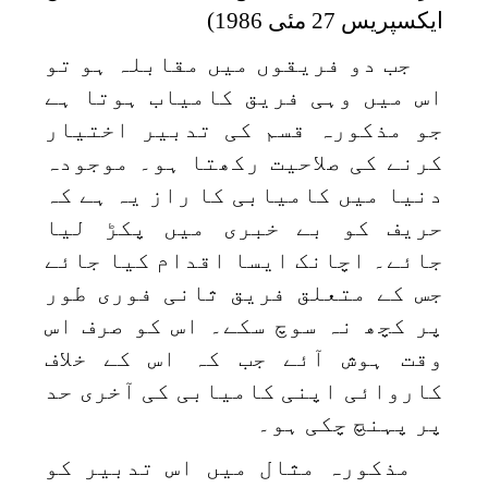
ایکسپریس 27 مئی 1986)
جب دو فریقوں میں مقابلہ ہو تو
اس میں وہی فریق کامیاب ہوتا ہے
جو مذکورہ قسم کی تدبیر اختیار
کرنے کی صلاحیت رکھتا ہو۔ موجودہ
دنیا میں کامیابی کا راز یہ ہے کہ
حریف کو بے خبری میں پکڑ لیا
جائے۔ اچانک ایسا اقدام کیا جائے
جس کے متعلق فریق ثانی فوری طور
پر کچھ نہ سوچ سکے۔ اس کو صرف اس
وقت ہوش آئے جب کہ اس کے خلاف
کاروائی اپنی کامیابی کی آخری حد
پر پہنچ چکی ہو۔
مذکورہ مثال میں اس تدبیر کو