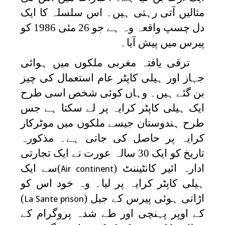
مثالیں آتی رہتی ہیں۔ اس سلسلہ کا ایک
دل چسپ واقعہ وہ ہے جو 26 مئی 1986 کو
پیرس میں پیش آیا۔
ترقی یافتہ مغربی ملکوں میں ہوائی
جہاز اور ہیلی کاپٹر عام استعمال کی چیز
بن گئے ہیں۔ وہاں کوئی شخص اسی طرح
ایک ہیلی کاپٹر کرایہ پر لے سکتا ہے جس
طرح ہندوستان جیسے ملکوں میں موٹرکار
کرایہ پر حاصل کی جاتی ہے۔ مذکورہ
تاریخ کو ایک 30 سالہ عورت نے ایک تجارتی
ادارہ ائیر کانٹیننٹ (
)سے ایک
Air continent
ہیلی کاپٹر کرایہ پر لیا۔ وہ خود اس کو
اڑاتی ہوئی پیرس کے جیل (
)
La Sante prison
کے اوپر پہنچی اور طے شدہ پروگرام کے