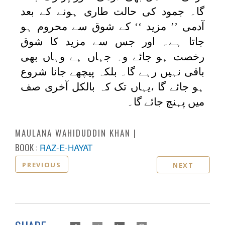
گا۔ جمود کی حالت طاری ہونے کے بعد
آدمی ’’ مزید ‘‘ کے شوق سے محروم ہو
جاتا ہے۔ اور جس سے مزید کا شوق
رخصت ہو جائے وہ جہاں ہے وہاں بھی
باقی نہیں رہے گا۔ بلکہ پیچھے جانا شروع
ہو جائے گا ،یہاں تک کہ بالکل آخری صف
میں پہنچ جائے گا۔
MAULANA WAHIDUDDIN KHAN
BOOK :
RAZ-E-HAYAT
PREVIOUS
NEXT