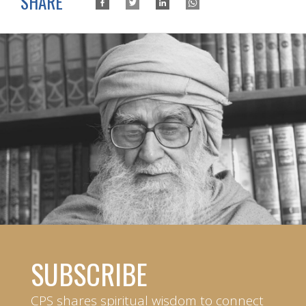
SHARE
SUBSCRIBE
CPS shares spiritual wisdom to connect