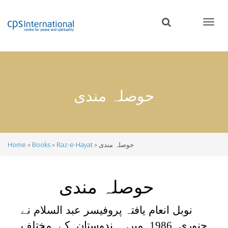
Skip
to
main
content
حوصلہ مندی
حوصلہ مندی
Raz-e-Hayat
Books
Home
Breadcrumb
حوصلہ مندی
نوبل انعام یافتہ پروفیسر عبد السلام نے
جنوری 1986 میں ہندوستان کے مختلف