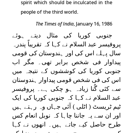
spirit which should be inculcated in the
.
people of the third world
The Times of India
, January 16, 1986
جنوبی کوریا کی مثال دیتے ہوئے
پروفیسر عبد السلام نے کہا کہ تقریباً پندرہ
سال پہلے اس کی اور ہندوستان کی قومی
پیداوار فی شخص برابر تھی۔ مگر اب
جنوبی کوریا کی کوششوں کے نتیجہ میں
اس کی فی شخص قومی پیداوار ہندوستان
سے کئی گُنا زیادہ ہو چکی ہے۔ پروفیسر
عبد السلام نے کہا کہ جنوبی کوریا کی ایک
ٹیم ٹریسٹ ( اٹلی ) آئی جہاں وہ رہتے ہیں
اور ان سے یہ جاننا چاہا کہ نوبل انعام کس
طرح حاصل کیے جاتے ہیں۔ انھوں نے کہا