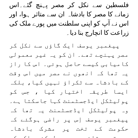
فلسطین سے نکل کر مصر پہنچ گئے۔اس
زمانے کا مصر کا بادشاہ ان سے متاثر ہوا، اور
اس نے آپ کو اپنی سلطنت میں پورے ملک کی
زراعت کا انچارج بنا دیا۔
پیغمبر یوسف ایک گاؤں سے نکل کر
مصر پہنچے تھے۔ ان کو یہ غیر معمولی
کامیابی کیسے حاصل ہوئی۔ اس کا راز
یہ تھا کہ انھوں نے مصر میں اس وقت
کے بادشاہ سے ٹکراؤ نہیں کیا، بلکہ
ایسا طریقہ اختیار کیا ، جس کو
پولیٹکل ایڈجسٹمنٹ کہا جاسکتا ہے۔
وہ پولیٹکل ایڈجسٹمنٹ یہ تھا کہ
پیغمبر یوسف اِس پر راضی ہوگئے کہ
حکومت کے تخت پر مشرک بادشاہ
بدستور قائم رہے، لیکن ملک کے