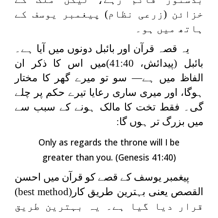
خزائن (زرعی نظام) پیغمبر یوسف کے
ہاتھ میں ہو۔
یہ قصہ قرآن اور بائبل دونوں میں آیا ہے۔
بائبل (پیدائش، 41:40)میں اس کا ذکر ان
الفاظ میں ہے— سو تو میرے گھر کا مختار
ہوگا، اور میری ساری رعایا تیرے حکم پر چلے
گی۔ فقط تخت کا مالک ہونے کے سبب سے
میں بزرگ تر ہوں گا:
Only as regards the throne will I be
greater than you. (Genesis 41:40)
پیغمبر یوسف کے قصے کو قرآن میں احسن
القصص یعنی بہترین طریق کار(
best method
)
قرار دیا گیا ہے۔ یہ بہترین طریق