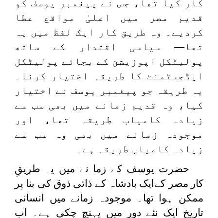
کار کیا تھا، جس نے پیغمبر یوسف کو
قدیم مصر میں اعلیٰ مواقع عطا
کردیے۔ وہ طریق کار ایک لفظ میں یہ
تھا— سیاسی اقتدار کے ساتھ
پولیٹکل اپوزیشن کے بجائے پولیٹکل
ایڈجسٹمنٹ کا طریقہ اختیار کرنا۔
یہ طریقہ جو پیغمبر یوسف نے اختیار
کیا، وہ قدیم زمانے میں بھی سب سے
زیادہ کامیاب طریقہ تھا، اور
موجودہ زمانے میں بھی وہ سب سے
زیادہ کامیاب طریقہ ہے۔
حضرت یوسف کے زما نے میں یہ طریقِ
کار مصر کےایک بادشاہ کے ذاتی ذوق کی بنا پر
ممکن ہوا تھا۔ موجودہ زمانے میں انسانی
تاریخ ایک نئے دور میں پہنچ چکی ہے۔ اب