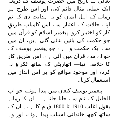
تعالی نے تاریخ میں حضرت یوسف کے ذریعہ
ایک عملی مثال قائم کی، اور اس طرح ہر
زمانے کے اہل ایمان کو یہ ہدایت دی کہ تم
اپنے حالات کے اعتبار سے اس کامیاب طریقِ
کار کو اختیار کرو۔پیغمبر اسلام کو قرآن میں
جو حکمت کی باتیں بتائی گئی ہیں، ان میں
سے ایک حکمت وہ ہے جو پیغمبر یوسف کے
حوالے سے قرآن میں آئی ہے۔اس طریقِ کار
کا خلاصہ تھا— اتھاریٹی کے ساتھ ٹکراؤ نہ
کرنا، اور موجود مواقع کو پر امن انداز میں
استعمال کرنا۔
پیغمبر یوسف کنعان میں پیدا ہوئے، جو اب
الخلیل کے نام سے جانا جاتا ہے۔ ان کا زمانہ
بقول اغلب 1910 تا 1800 ق م کا ہے۔ ان کے
ساتھ کچھ خاندانی اسباب پیدا ہوئے، اور وہ