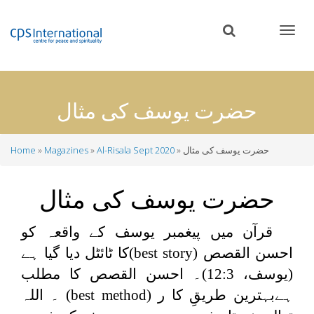
Skip
to
main
content
حضرت یوسف کی مثال
حضرت یوسف کی مثال
Al-Risala Sept 2020
Magazines
Home
Breadcrumb
حضرت یوسف کی مثال
قرآن میں پیغمبر یوسف کے واقعہ کو
احسن القصص (
best story
)کا ٹائٹل دیا گیا ہے
(یوسف، 12:3)۔ احسن القصص کا مطلب
ہےبہترین طریقِ کا ر (
best method
) ۔ اللہ