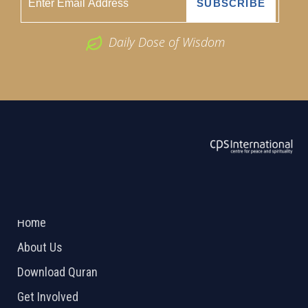
Daily Dose of Wisdom
ABOUT US
2026 Powered by
Openlogic Systems
Home
About Us
Download Quran
Get Involved