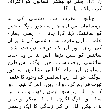
(7:17)۔ یعنی تو بیشتر انسانوں کو اعتراف
کرنے والا نہ پائے گا۔
چنانچہ مغرب سے دشمنی کی بنا
پرمسلمان اس اہم چیز سے دور ہوگئے، جس
کو سائنٹفک ڈیٹا کہا جاتا ہے۔ یعنی ہمارے
علما نے اہل مغرب سے دشمنی کی بنا پر ان
کی زبان اور ان کے ذریعے دریافت شدہ
سائنس کو نہیں پڑھا، اس بنا پر وہ جدید
سائنسی دریافت سے بے خبر ہوگئے۔اس طرح
مسلمان ان تمام کائناتی نشانیوں سےدور
ہوگئے، جو اللہ رب العالمین کے وجود کا علمی
ثبوت فراہم کرنے والے ہیں۔ اس کا نتیجہ ہوا
کہ وہ اللہ پر سچا ایمان رکھنے والے نہ بن
سکے۔وہ لوگ اگرچہ اللہ کے منکر تو نہیں
بنے، لیکن اللہ ان کی زندگی کا ایک رسمی