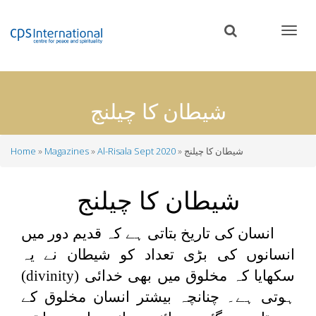
Skip
to
main
content
شیطان کا چیلنج
شیطان کا چیلنج
Al-Risala Sept 2020
Magazines
Home
Breadcrumb
شیطان کا چیلنج
انسان کی تاریخ بتاتی ہے کہ قدیم دور میں
انسانوں کی بڑی تعداد کو شیطان نے یہ
سکھایا کہ مخلوق میں بھی خدائی (
divinity
)
ہوتی ہے۔ چنانچہ بیشتر انسان مخلوق کے