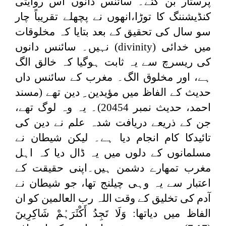
پرستار بن گئے۔ سائنس دانوں اس روایتی
کنڈیشننگ کا توڑا،انھوں نے پچھلے تقریباً چار
سو سال کی تحقیق کے بعد بتایا کہ مخلوقات
میں خدائی (
divinity
) نہیں۔ سائنس دانوں
کی ریسرچ سے یہ ثابت ہوگیا کہ خالق الگ
ہے، اور مخلوق الگ۔ مغرب کے سائنس داں
حدیث کے الفاظ میں مؤیدین ِ دین تھے (مسند
احمد، حدیث نمبر 20454)۔ یہ وہ لوگ تھے،
جن کے ذریعے دریافت شدہ علم نے دین کی
تائیدکا کام انجام دیا ہے۔ لیکن شیطان نے
مسلمانوں کے دلوں میں یہ ڈال دیا کہ اہل
مغرب تمھارے دشمن ہیں۔اپنی حقیقت کے
اعتبار سے یہ وہی چیلنج تھا، جو شیطان نے
آدم کی تخلیق کے وقت اللہ رب العالمین کو ان
الفاظ میں دیاتھا:
وَلَا تَجِدُ أَکْثَرَہُمْ شَاکِرِینَ