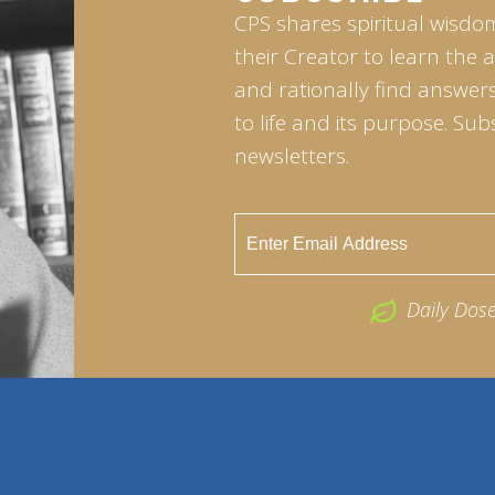
CPS shares spiritual wisdo
their Creator to learn the 
and rationally find answers
to life and its purpose. Sub
newsletters.
Daily Dos