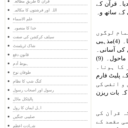
قرآن کا طریقِ مطالعہ
ا۔ قرآن کے
اللہ اور فرشتوں کا مکالمہ
کے ساتھ وہ
علم الاسماء
خدا کا منصوبہ
ت قرآن تمام لوگوں
سیلف کرکشن کی صفت
کے لیے قابلِ حصول ہوگیا۔ (3)انٹرنیشنل زبان ، یعنی انگریزی زبان کا وجود میں آنا۔ (4)مذہبی
شاک ٹریٹمنٹ
ل کی آسانی۔
قانونِ دفع
) کا کھلا ماحول۔ (9)
ہبوط آدم
 کا ہونا۔
طوفان نوح
تعلقات پر زور۔(12) اقوام متحدہ کے پلیٹ فارم
کنگ شپ کا نظام
ذریعے آفاق و انفس کی
رسول اور اصحاب رسول
 جب کہ بات ریزن
پالیٹکل ماڈل
اہل ایمان کا رول
 قرآن کی
صلیبی جنگیں
ی مقصد کے
شہادت اعظم