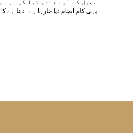
حصول کے لیے قائم کیا گیا ہے
،ی
یہی کام انجام دیا جارہا ہے۔دعا ہے کہ 