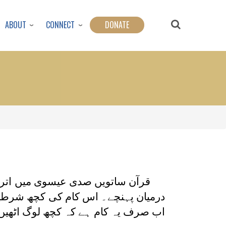
ABOUT
CONNECT
DONATE
قرآن ساتویں صدی عیسوی میں اترا
درمیان پہنچے۔ اس کام کی کچھ شرطیں
اب صرف یہ کام ہے کہ کچھ لوگ اٹھیں،