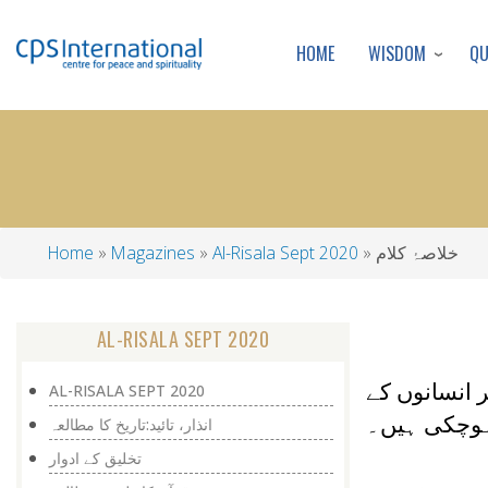
WISDOM
Q
HOME
خلاصۂ کلام
Al-Risala Sept 2020
Magazines
Home
Breadcrumb
AL-RISALA SEPT 2020
 انسانوں کے
AL-RISALA SEPT 2020
ہوچکی ہیں۔
انذار، تائید:تاریخ کا مطالعہ
تخلیق کے ادوار