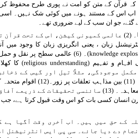
ا کہ قرآن کے متن کو امت نے پوری طرح محفوظ کردی
 اب اس کے مستند ہونے میں کوئی شک نہیں۔ اسی 
 گئے، جو ان سب کے لیے ضروری تھے۔
مثلاً (1)پرنٹنگ پریس کا وجود میں آنا۔ (2) عالمی کمیونی کیشن، اس کے تح
knowledge explos
)۔ (6) عالمی سطح پر نقل و حم
religious understanding
مکمل موجودگی، مثلاً تیل اور گیس کے ذخائر
(10) امن کو خیر اعلیٰ کی حیثیت دینا۔ (11) بین مذاہب 
سے مذہبی اشاعت کی کامل آزادی کا معاہدہ۔ (13) سائنسی تحقیقات کے 
ں کا ظاہر ہونا۔ (14) ماڈرن انسان کسی بات کو اس وقت قبول کرتا ہے،
 کے حق میں ہیں۔ اب آخری وقت آگیا ہے کہ
نجام دے دیا جائے۔ سی پی ایس انٹرنیشنل اس