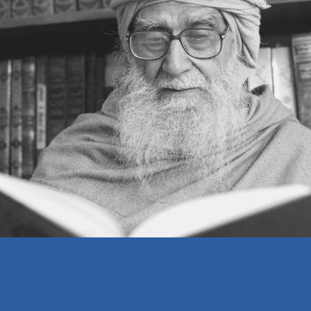
یہود کی مثال
ڈی لنکنگ کا اصول
دورِ جنگ کا خاتمہ
دورِ امن کی طرف
امن کی اشاعت
تعلیم، قدیم اور جدید
شیطان کا چیلنج
تبیینِ حق کا دور
عصری اسلوب میں دعوت
خلاصۂ کلام