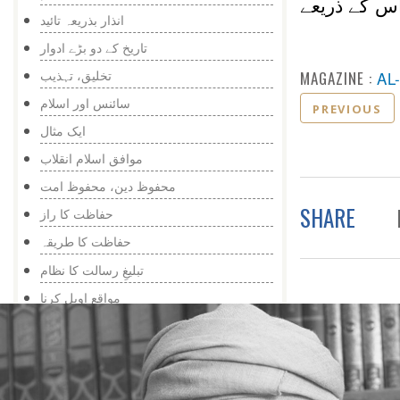
اس کے ذریعے
انذار بذریعہ تائید
تاریخ کے دو بڑے ادوار
تخلیق، تہذیب
MAGAZINE :
AL
سائنس اور اسلام
PREVIOUS
ایک مثال
موافق اسلام انقلاب
محفوظ دین، محفوظ امت
SHARE
حفاظت کا راز
حفاظت کا طریقہ
تبلیغِ رسالت کا نظام
مواقع اویل کرنا
حضرت یوسف کی مثال
رسول اللہ کا طریقِ کار
سیکولر دنیا کی مثال