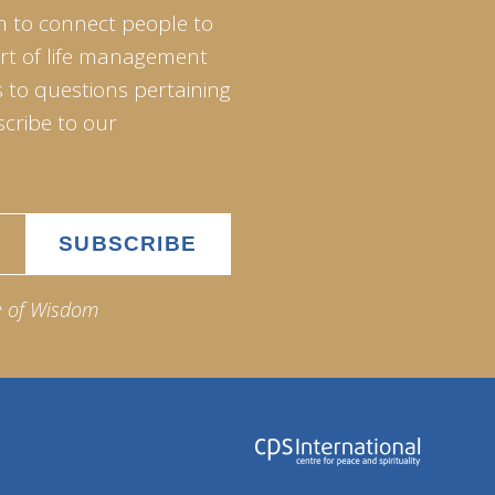
m to connect people to
art of life management
 to questions pertaining
scribe to our
e of Wisdom