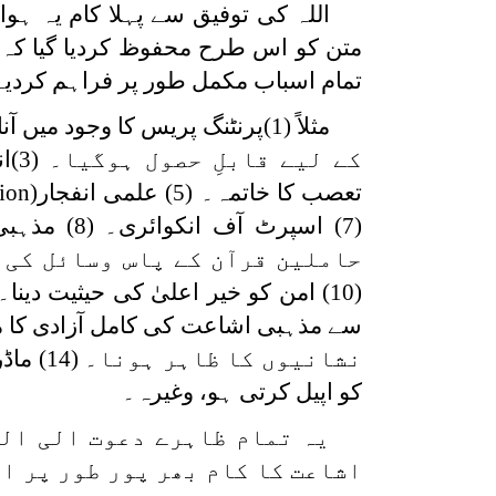
اللہ کی توفیق سے پہلا کام یہ ہو
متن کو اس طرح محفوظ کردیا گیا کہ
تمام اسباب مکمل طور پر فراہم کردیے
تعصب کا خاتمہ۔ (5) علمی انفجار(
ion
(7) اسپرٹ آف انکوائری۔ (8) مذہبی افہام و تفہیم (
حاملین قرآن کے پاس وسائل کی 
نشانیو
کو اپیل کرتی ہو، وغیرہ۔
یہ تمام ظاہرے دعوت الی اللہ
اشاعت کا کام بھر پور طور پر ا