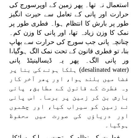
استعمال نہ تھا۔ پھر زمین کے اوپرسورج کی
حرارت اور پانی کے تعامل سے حیرت انگیز
طور پر بارش کا انتظام ہوا۔ فطری طور پر
نمک کا وزن زیادہ تھا، اور پانی کا وزن کم۔
چنانچہ پانی جب سورج کی حرارت سے بھاپ
بنا، تو فطری قانون کے تحت نمک الگ ہوگیا،ا
ور پانی الگ۔ پھر یہ ڈیسالینیٹڈ پانی
(
desalinated water
) ہلکا ہونے کی بنا پر
فضا میں بلند ہوا، اور پھر آخر کار
وہ فطرت کے قانون کے مطابق، پانی
بارش بن کر زمین پر برسا۔ اس پانی
نے زمین کو سیراب کیا، اور چشموں
اور دریاؤں کی صورت میں محفوظ
ہوگیا۔
فطرت کے نظام کے تحت یہ ایک سائکل