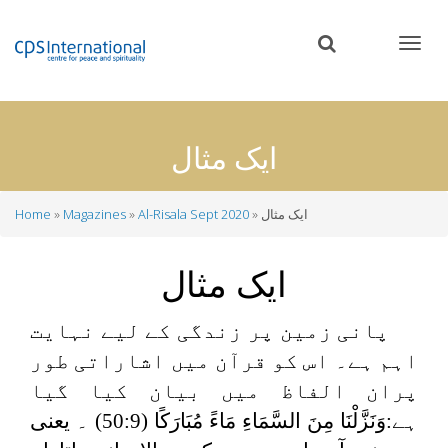
Skip
to
main
content
ایک مثال
ایک مثال
Al-Risala Sept 2020
Magazines
Home
Breadcrumb
ایک مثال
پانی زمین پر زندگی کے لیے نہایت
اہم ہے۔ اس کو قرآن میں اشاراتی طور
پران الفاظ میں بیان کیا گیا
ہے:
وَنَزَّلْنَا مِنَ السَّمَاءِ مَاءً مُبَارَکًا (50
:9) ۔ یعنی