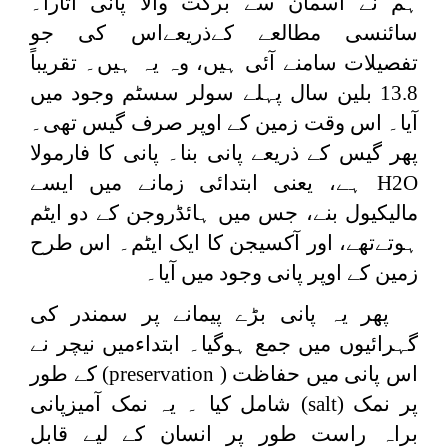
ہم نے آسمان سے برکت والا پانی اتارا۔
سائنسی مطالعے کےذریعےاس کی جو
تفصیلات سامنے آئی ہیں، وہ یہ ہیں۔ تقریباً
13.8 بلین سال پہلے سولر سسٹم وجود میں
آیا۔ اس وقت زمین کے اوپر صرف گیس تھی۔
پھر گیس کے ذریعے پانی بنا۔ پانی کا فارمولا
H2O
ہے، یعنی ابتدائی زمانے میں ایسے
مالیکیول بنے، جس میں ہائڈروجن کے دو ایٹم
ہوتےتھے، اور آکسیجن کا ایک ایٹم۔ اس طرح
زمین کے اوپر پانی وجود میں آیا۔
پھر یہ پانی بڑے پیمانے پر سمندر کی
گہرائیوں میں جمع ہوگیا۔ ابتداءمیں نیچر نے
اس پانی میں حفاظت (
preservation
) کے طور
پر نمک (
salt
) شامل کیا ۔ یہ نمک آمیزپانی
براہ راست طور پر انسان کے لیے قابل