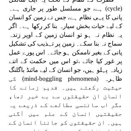
(
cycle
) ہے، جو مسلسل طور پر جاری ہے۔
پانی کا یہی نظام ہے، جس نے زمین کو انسان
کے لیے حیات بخش سیارہ بنا کر رکھا ہے۔ اگر
یہ نظام نہ ہو تو انسان زمین کے اوپر زندہ
سماج نہ بنا سکے۔ زمین پر تہذیب کی تشکیل
پانی کے بغیر ناممکن ہو جائے۔ اس پورے عمل
پر غور کیا جائے ،تو اس میں حکمت کے اتنے
زیادہ پہلو ہیں، جو انسان کے لیے مائنڈ باگلنگ
ظاہرہ (
mind-boggling phenomena
) کی
حیثیت رکھتے ہیں۔ قدیم زمانے کا
انسان ان حقیقتوں سے بے خبر تھا،
مگر اب سائنسی مطالعے کے ذریعے یہ
حقیقتیں انسان کے علم میں آگئی
ہیں۔ ان حقیقتوں کو جاننا انسان کے