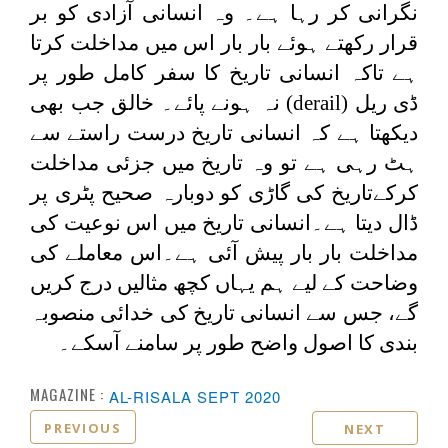
نگرانی کر رہا ہے۔ وہ انسانی آزادی کو بر
قرار رکھتے ہوئے بار بار اس میں مداخلت کرتا
ہے تاکہ انسانی تاریخ کا سفر کامل طور پر
ڈی ریل (
derail
) نہ ہونے پائے۔ خالق جب بھی
دیکھتا ہے کہ انسانی تاریخ درست راستے سے
ہٹ رہی ہے تو وہ تاریخ میں جزئی مداخلت
کرکےتاریخ کی گاڑی کو دوبارہ صحیح پٹری پر
ڈال دیتا ہے۔انسانی تاریخ میں اس نوعیت کی
مداخلت بار بار پیش آئی ہے۔اس معاملے کی
وضاحت کے لیے ہم یہاں کچھ مثالیں درج کریں
گے، جس سے انسانی تاریخ کی خدائی منصوبہ
بندی کا اصول واضح طور پر سامنے آسکے۔
MAGAZINE :
AL-RISALA SEPT 2020
PREVIOUS
NEXT