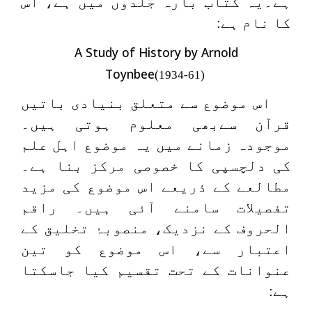
ہے۔یہ کتاب بارہ جلدوں میں ہے، اس
کا نام ہے:
A Study of History by Arnold
Toynbee
(1934-61)
اس موضوع سے متعلق بنیادی باتیں
قرآن سےبھی معلوم ہوتی ہیں۔
موجودہ زمانے میں یہ موضوع اہل علم
کی دلچسپی کا خصوصی مرکز بنا ہے۔
مطالعے کے ذریعے اس موضوع کی مزید
تفصیلات سامنے آئی ہیں۔ راقم
الحروف کے نزدیک، منصوبۂ تخلیق کے
اعتبار سے، اس موضوع کو تین
عنوانات کے تحت تقسیم کیا جاسکتا
ہے: