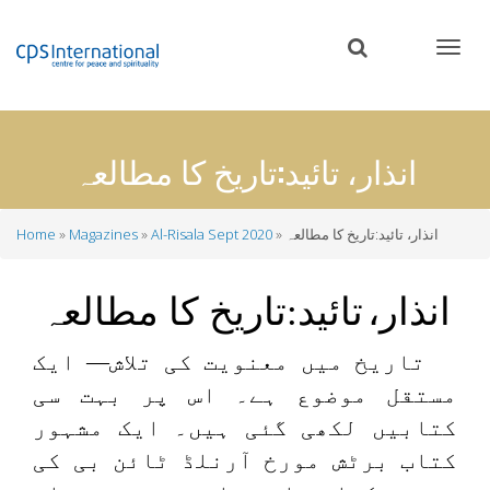
Skip
to
main
content
انذار، تائید:تاریخ کا مطالعہ
انذار، تائید:تاریخ کا مطالعہ
Al-Risala Sept 2020
Magazines
Home
Breadcrumb
انذار،
تائید
:
تاریخ کا مطالعہ
تاریخ میں معنویت کی تلاش— ایک
مستقل موضوع ہے۔ اس پر بہت سی
کتابیں لکھی گئی ہیں۔ ایک مشہور
کتاب برٹش مورخ آرنلڈ ٹائن بی کی