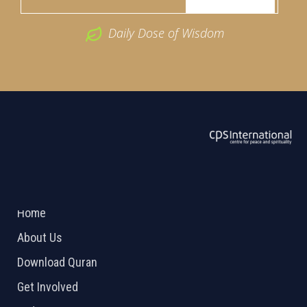
Daily Dose of Wisdom
ABOUT US
2026 Powered by
Openlogic Systems
Home
About Us
Download Quran
Get Involved