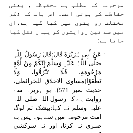
مرحومہ کا مطلب ہے محفوظہ ، یعنی
حفاظت کی ہوئی امت۔ اس بات کا ذکر
مختلف روایتوں میں کیا گیا ہے،ان
میں سے تین روایتوں کو یہاں نقل کیا
جاتا ہے:
عَنْ أَبِی ہُرَیْرَةَ قَالَ:قَالَ رَسُولُ اللَّہِ
صَلَّى اللَّہُ عَلَیْہِ وَسَلَّمَ:إِنَّکُمْ مِنْ أُمَّةٍ
مَرْحُومَةٍ، فَلَا تَنْزَقُوا، وَلَا
تَطْغَوْا
(مساوی الاخلاق للخرائطی،
حدیث نمبر 571)۔ابو ہریرہ سے
روایت ہے کہ رسول اللہ صلی اللہ
علیہ وسلم نے کہا:بیشک تم لوگ
امت مرحومہ میں سےہو۔ پس بے
صبری نہ کرنا، اور نہ سرکشی