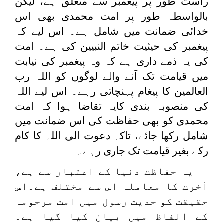
راست طور پر پیغمبر سے متعلق ہے، لیکن
بالواسطہ طور پر امت محمدی بھی اس
خدائی ضمانت میں شامل ہے۔ اس لیے کہ
پیغمبر کی حیثیت خاتم النبیین کی ہے۔ امت
کی یہ ذمے داری ہے کہ وہ پیغمبر کی نیابت
میں قیامت تک آنے والے لوگوں کو اللہ رب
العالمین کا پیغام پہنچاتی رہے۔ اس لیے اللہ
کی منصوبہ بندی کایہ تقاضا ہوا کہ امت
محمدی کو بھی حفاظت کی اس ضمانت میں
شامل رکھا جائے، تاکہ دعوت الی اللہ کا کام
رکے بغیر قیامت تک جاری رہے۔
یہ حفاظت دنیا کے اعتبار سے ہے،
آخرت کا معاملہ اس سے مختلف ہے۔اس
حقیقت کو حدیث رسول میں امت مرحومہ
کے الفاظ میں بیان کیا گیا ہے۔