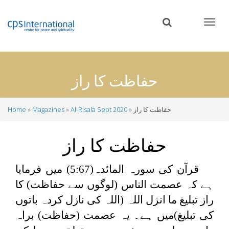
Skip
to
main
content
حفاظت کا راز
حفاظت کا راز
Al-Risala Sept 2020
Magazines
Home
Breadcrumb
حفاظت کا راز
قرآن کی سورہ المائدہ(5:67) میں فرمایا
ہے کہ عصمت الناس (لوگوں سے حفاظت) کا
راز تبلیغ ما انزل اللہ (اللہ کی نازل کردہ باتوں
کی تبلیغ)میں ہے۔ یہ عصمت (حفاظت) براہ