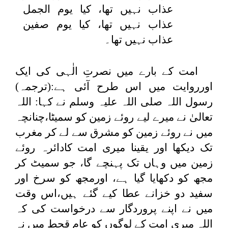
عذاب نہیں تھا، کیا یوم الجمل
عذاب نہیں تھا، کیا یوم صفین
عذاب نہیں تھا۔
امت کے بارے میں نصرتِ الٰہی کی ایک
اورروایت میں اس طرح آئی ہے:(ترجمہ)
رسول اللہ صلی اللہ علیہ وسلم نے کہا: اللہ
تعالیٰ نے میرے لیے روئے زمین کو سمیٹا،چنانچہ
میں نے روئے زمین کو مشرق سے لے کر مغرب
تک دیکھا اور یقینا میری امت کادائرہ روئے
زمین میں وہاں تک پہنچے گا، جو سمیٹ کر
مجھ کو دکھایا گیا ہے، اورمجھ کو سرخ اور
سفید دو خزانے عطا کیے گئے ہیں،اس وقت
میں نے اپنے پروردگار سے درخواست کی کہ
اللہ میری امت کے لوگوں کو عام قحط میں نہ