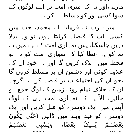
مارے ،اور یہ کہ میری امت پر اپنے لوگوں کے
سوا کسی اور کو مسلط نہ کرے۔
میرے رب نے فرمایا :اے محمد، جب میں
کسی بات کا فیصلہ کرلیتا ہوں تو وہ بدلا
نہیں جاسکتا، پس تمہاری امت کے لیے میں نے
تم کو یہ عطا کیا کہ تمھاری امت کو نہ تو
قحط میں ہلاک کروں گا اور نہ خود ان کے
علاوہ کوئی اور دشمن ان پر مسلط کروں گا
،جو ان کی اجتماعیت پر قبضہ کرلے، اگرچہ
ان کے خلاف تمام روئے زمین کے لوگ جمع ہو
جائیں، الاّ یہ کہ تمہاری امت ہی کے لوگ
آپس میں ایک دوسرے کو قتل کریں اور ایک
دوسرے کو قید وبند میں ڈالیں (
حَتَّى یَکُونَ
بَعْضُہُمْ یُہْلِکُ بَعْضًا، وَیَسْبِی بَعْضُہُمْ