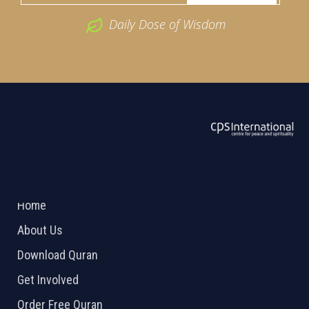
Daily Dose of Wisdom
ABOUT US
2026 Powered by
Openlogic Systems
Home
About Us
Download Quran
Get Involved
Order Free Quran