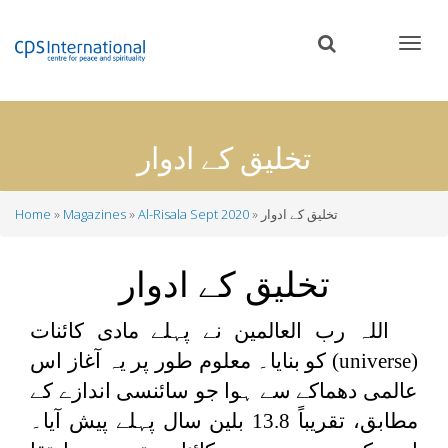
Skip
to
main
content
تخلیق کے ادوار
تخلیق کے ادوار
Al-Risala Sept 2020
Magazines
Home
Breadcrumb
تخلیق کے ادوار
اللہ رب العالمین نے پہلے مادی کائنات
(
universe
) کو بنایا۔ معلوم طور پر یہ آغاز اس
عالمی دھماکے سے ہوا جو سائنسی اندازے کے
مطابق، تقریباً 13.8 بلین سال پہلے پیش آیا۔