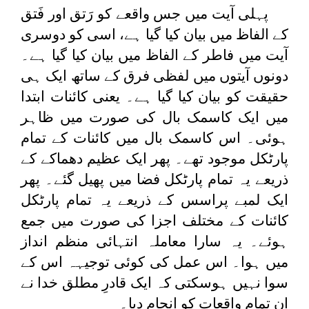
پہلی آیت میں جس واقعے کو رَتق اور فَتق
کے الفاظ میں بیان کیا گیا ہے، اسی کو دوسری
آیت میں فاطر کے الفاظ میں بیان کیا گیا ہے۔
دونوں آیتوں میں لفظی فرق کے ساتھ ایک ہی
حقیقت کو بیان کیا گیا ہے۔ یعنی کائنات ابتدا
میں ایک کاسمک بال کی صورت میں ظاہر
ہوئی۔ اس کاسمک بال میں کائنات کے تمام
پارٹکل موجود تھے۔ پھر ایک عظیم دھماکے کے
ذریعے یہ تمام پارٹکل فضا میں پھیل گئے۔ پھر
ایک لمبے پراسس کے ذریعے یہ تمام پارٹکل
کائنات کے مختلف اجزا کی صورت میں جمع
ہوئے۔ یہ سارا معاملہ انتہائی منظم انداز
میں ہوا۔ اس عمل کی کوئی توجیہہ اس کے
سوا نہیں ہوسکتی کہ ایک قادرِ مطلق خدا نے
ان تمام واقعات کو انجام دیا۔