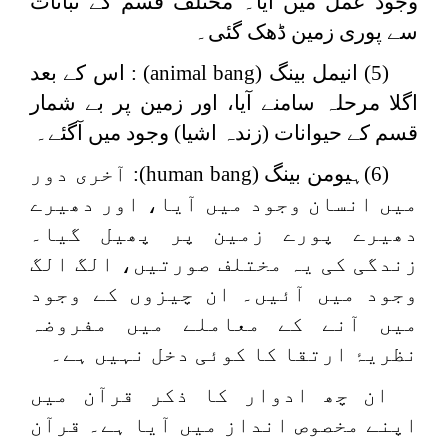
وجود عمل میں آیا۔ مختلف قسم کے نباتات
سے پوری زمین ڈھک گئی۔
(5) انیمل بینگ (
animal bang
) : اس کے بعد
اگلا مرحلہ سامنے آیا، اور زمین پر بے شمار
قسم کے حیوانات (زندہ اشیا) وجود میں آگئے۔
(6)ہیومن بینگ (
human bang
): آخری دور
میں انسان وجود میں آیا، اور دھیرے
دھیرے پورے زمین پر پھیل گیا۔
زندگی کی یہ مختلف صورتیں، الگ الگ
وجود میں آئیں۔ ان چیزوں کے وجود
میں آنے کے معاملے میں مفروضہ
نظریۂ ارتقا کا کوئی دخل نہیں ہے۔
ان چھ ادوار کا ذکر قرآن میں
اپنے مخصوص انداز میں آیا ہے۔ قرآن