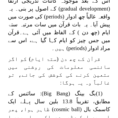
اس کے بعد موجودہ کائنات تدریجی ارتقا
(
gradual development
) کے اصول پر بنی۔ یہ
واقعہ غالباً چھ ادوار (
periods
) کی صورت میں
پیش آیا۔ یہ بات قرآن میں سات مرتبہ ستۃ
ایام (چھ دن ) کے الفاظ میں آئی ہے۔قرآن
میں جس چیز کو ایام کہا گیا ہے، اس سے
مراد ادوار (
periods
) ہیں۔
قرآن کے چھ دن (ستۃ ایام) کو اگر
سائنسی معلومات کی روشنی میں
متعین کرنے کی کوشش کی جائے، تو
غالباً وہ یہ ہوگا:
(1)بگ بینگ (
Big Bang
): سائنس کے
مطابق، تقریباً 13.8 بلین سال پہلے ایک
کاسمک بال (
cosmic ball
) ظاہر ہوا، پھر
اس میں ایک عظیم دھماکہ ہوا۔ پھر ا