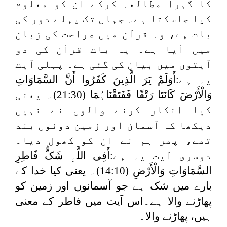
کا گہرا مطالعہ کرکے ان کو معلوم
کیا جاسکتا ہے۔ جہاں تک پہلے دور کی
بات ہے، وہ قرآن میں صراحت کی زبان
میں آیا ہے۔ یہ بات قرآن کی دو
آیتوں میں بیان کی گئی ہے۔ پہلی آیت
یہ ہے:
أَوَلَمْ یَرَ الَّذِینَ کَفَرُوا أَنَّ السَّمَاوَاتِ
وَالْأَرْضَ کَانَتَا رَتْقًا فَفَتَقْنَاہُمَا
(21:30)۔ یعنی
کیا انکار کرنے والوں نے نہیں
دیکھا کہ آسمان اور زمین دونوں بند
تھے، پھر ہم نے ان کو کھول دیا۔
دوسری آیت یہ ہے:
أَفِی اللَّہِ شَکٌّ فَاطِرِ
السَّمَاوَاتِ وَالْأَرْضِ
(14:10)۔ یعنی کیا خدا کے
بارے میں شک ہے جو آسمانوں اور زمین کو
پھاڑنے والا ہے۔اس آیت میں فاطر کے معنی
ہیں، پھاڑنے والا۔