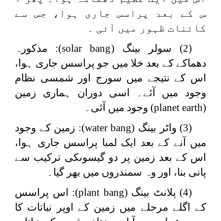
س کے بعد پراسس جاری ہوا، جس سے
کائنات ظہور میں آئی ۔
(2) سولر بینگ (
solar bang
): مذکورہ
دھماکے کے بعد خلا میں جو پراسس جاری ہوا،
اس کے نتیجے میں سورج اور شمسی نظام
وجود میں آئے۔ اسی دوران ہماری زمین
(
planet earth
) وجود میں آئی۔
(3) واٹر بینگ (
water bang
): زمین کے وجود
میں آنے کے بعد ایک لمبا پراسس جاری ہوا،
اس کے بعد زمین پر دو گیسوںکی ترکیب سے
پانی بنا، اور وہ سمندروں میں بھر گیا۔
(4) پلانٹ بینگ (
plant bang
): اس پراسس
کے اگلے مرحلے میں زمین کے اوپر نباتات کا