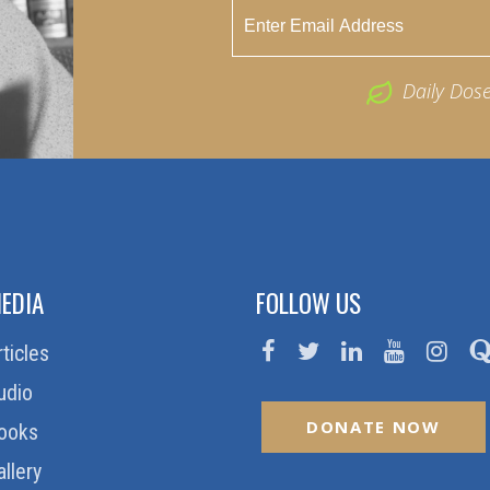
Daily Dos
EDIA
FOLLOW US
rticles
udio
DONATE NOW
ooks
allery