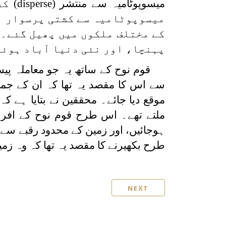
میسوپوٹامیہ سے منتشر (
disperse
) ک
میسوپوٹامیہ سے کشتی پرسوار ہ
کے مختلف ملکوں میں پھیل گئے۔ 
پہنچا، اور نئی دنیا آباد ہوئ
قوم نوح کے ساتھ یہ جو معاملہ پیش 
سے اس کا مقصد یہ تھا کہ ان کے جمود 
موقع دیا جائے۔ محققین نے بتایا ہے ک
ملتے تھے۔ اس طرح قوم نوح کے افراد 
ہوجائیں، اور زمین کے محدود رقبے سے ن
طرح بکھیرنے کا مقصد یہ تھا کہ وہ زمی
NEXT