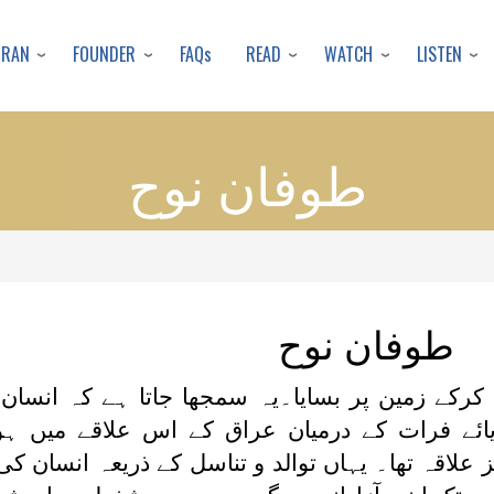
Skip
to
URAN
FOUNDER
READ
WATCH
LISTEN
FAQs
main
content
طوفان نوح
طوفان نوح
ا کرکے زمین پر بسایا۔یہ سمجھا جاتا ہے کہ انسان ک
 دریائے فرات کے درمیان عراق کے اس علاقے میں 
ز علاقہ تھا۔ یہاں توالد و تناسل کے ذریعہ انسان ک