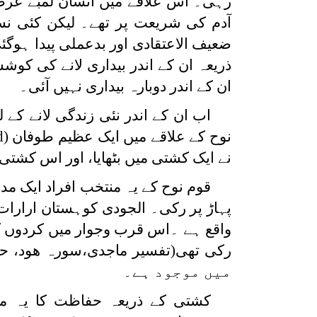
رہی۔ اس علاقے میں انسان لمبے عرصے
آدم کی شریعت پر تھے۔ لیکن کئی نسل
ضعیف الاعتقادی اور بدعملی پیدا ہوگئی۔
ذریعہ ان کے اندر بیداری لانے کی ک
ان کے اندر دوبارہ بیداری نہیں آئی۔
اب ان کے اندر نئی زندگی لانے کے 
نوح کے علاقے میں ایک عظیم طوفان (
d
نے ایک کشتی میں بٹھایا، اور اس کشتی 
قوم نوح کے یہ منتخب افراد ایک م
پہاڑ پر رکی۔ الجودی کوہستان ارارات
واقع ہے ۔اس قرب وجوار میں کردوں کی 
میں موجود ہے۔
کشتی کے ذریعہ حفاظت کا یہ مخص