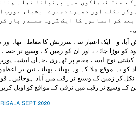
رکے مختلف ملکوں میں پہنچانا تھا۔ چنان
وکر نکلے اور دھیرے دھیرے ایشیا، یورپ ا
بعد کو انسانوں کا ایک گروہ سمندر پار کر
ی۔
آیا، وہ ایک اعتبار سے سرزنش کا معاملہ تھا، اور 
کو توڑا جائے ، اور ان کو زمین کے وسیع تر حصے می
ہ کشتی نوح ایسے مقام پر ٹھہری ،جہاں ایشیا، یورپ،
کو یہ موقع ملا کہ وہ پھیلتے پھیلتے تین بر اعظم
کل کر زمین کے وسیع تر رقبے میں آباد ہوجائیں۔ قو
ن کے وسیع تر رقبے میں ترقی کے مواقع کو اویل کریں
-RISALA SEPT 2020