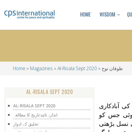
WISDOM
Q
HOME
طوفان نوح
Al-Risala Sept 2020
Magazines
Home
Breadcrumb
AL-RISALA SEPT 2020
ی آبادکاری
AL-RISALA SEPT 2020
ہوئی جس کو
انذار، تائید:تاریخ کا مطالعہ
ی نسل بڑھتی
تخلیق کے ادوار