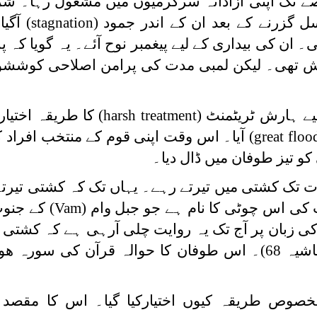
 تک اپنی آزادانہ سرگرمیوں میں مشغول رہا۔ شر
 گزرنے کے بعد ان کے اندر جمود (
stagnation
) آگی
 ان کی بیداری کے لیے پیغمبر نوح آئے۔ یہ گویا کہ پر
وشش تھی۔ لیکن لمبی مدت کی پرامن اصلاحی کوششو
لیے ہارش ٹریٹمنٹ (
harsh treatment
) کا طریقہ اختیار
great floo
) آیا۔ اس وقت اپنی قوم کے منتخب افراد ک
کو تیز طوفان میں ڈال دیا۔
دت تک کشتی میں تیرتے رہے۔ یہاں تک کہ کشتی تیرت
 کی اس چوٹی کا نام ہے جو جبل وام (
Vam
) کے جنو
زبان پر آج تک یہ روایت چلی آرہی ہے کہ کشتی نو
وص طریقہ کیوں اختیارکیا گیا۔ اس کا مقصد اولا