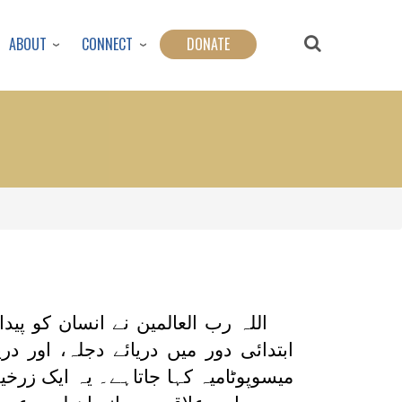
ABOUT
CONNECT
DONATE
اللہ رب العالمین نے انسان کو پید
ابتدائی دور میں دریائے دجلہ، اور
میسوپوٹامیہ کہا جاتاہے۔ یہ ایک زرخی