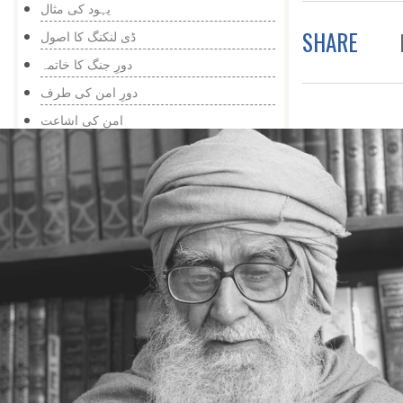
یہود کی مثال
SHARE
ڈی لنکنگ کا اصول
دورِ جنگ کا خاتمہ
دورِ امن کی طرف
امن کی اشاعت
تعلیم، قدیم اور جدید
شیطان کا چیلنج
تبیینِ حق کا دور
عصری اسلوب میں دعوت
خلاصۂ کلام