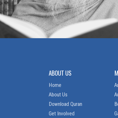
ABOUT US
M
Home
A
About Us
A
Download Quran
B
Get Involved
G