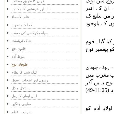
وع میں لوگ
قرآن کا طریقِ مطالعہ
ا۔ ان کے اندر
اللہ اور فرشتوں کا مکالمہ
امن تبلیغ کے
علم الاسماء
ں کے باوجود
خدا کا منصوبہ
سیلف کرکشن کی صفت
شاک ٹریٹمنٹ
 کیا گیا۔ قوم
قانونِ دفع
و پیغمبر نوح
ہبوط آدم
طوفان نوح
ے ہوئے جودی
کنگ شپ کا نظام
ب مغرب میں
رسول اور اصحاب رسول
ح یہیں آکر
پالیٹکل ماڈل
رکی تھی(تفسیر ماجدی،سورہ ھود، حاشیہ 68)۔ اس طوفان کا حوالہ قرآن کی سورہ ھود (11:25-49)
اہل ایمان کا رول
صلیبی جنگیں
دِ آدم کو
شہادت اعظم