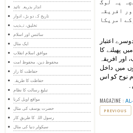
چہ یہ لوگ
انذار بذریعہ تائید
ور افریقہ
تاریخ کے دو بڑے ادوار
کے امریکا
تخلیق، تہذیب
سائنس اور اسلام
دوسرے اعتبار
ایک مثال
ں پھیلنے کا
موافق اسلام انقلاب
 اور افریقہ
محفوظ دین، محفوظ امت
وں میں داخل
حفاظت کا راز
م نوح کو اس
حفاظت کا طریقہ
۔
تبلیغِ رسالت کا نظام
مواقع اویل کرنا
MAGAZINE :
AL
حضرت یوسف کی مثال
PREVIOUS
رسول اللہ کا طریقِ کار
سیکولر دنیا کی مثال