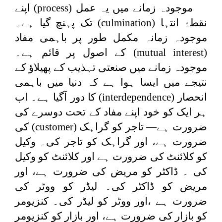
موجودہ زمانے میں یہ عمل (
process
) اپنے
نقطۂ انتہا (
culmination
) تک پہنچ گیا ہے۔
موجودہ زمانہ مکمل طور پر باہمی مفاد
(
mutual interest
) کے اصول پر قائم ہے۔
موجودہ زمانے میں صنعتی تہذیب کے پھیلاؤ کے
نتیجے میں ایسا ہوا ہے کہ دنیا میں باہمی
انحصار (
interdependence
) کا دور آگیا ہے۔ اب
ہر ایک کو خود اپنے مفاد کے تحت دوسرے کی
ضرورت ہے— تاجر کو گراہک (
customer
) کی
ضرورت ہے، اور گراہک کو تاجر کی۔ وکیل
کو کلائنٹ کی ضرورت ہے اور کلائنٹ کو وکیل
کی ۔ ڈاکٹر کو مریض کی ضرورت ہے، اور
مریض کو ڈاکٹر کی۔ لیڈر کو ووٹر کی
ضرورت ہے ،اور ووٹر کو لیڈر کی۔ کنزیومر
کو بازار کی ضرورت ہے، اور بازار کو کنزیومر