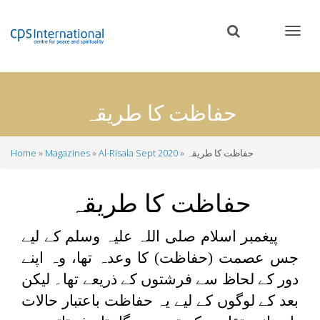
Skip
to
main
content
حفاظت کا طریقہ
حفاظت کا طریقہ
Al-Risala Sept 2020
Magazines
Home
Breadcrumb
حفاظت کا طریقہ
پیغمبر اسلام صلی اللہ علیہ وسلم کے لیے
جس عصمت (حفاظت) کا وعدہ تھا، وہ اپنے
دور کے لحاظ سے فرشتوں کے ذریعے تھا۔ لیکن
بعد کے لوگوں کے لیے یہ حفاظت باعتبار حالات