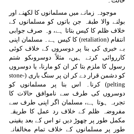
حالت۔
موجودہ زمانے میں مسلمانوں کا لکھنے اور
بولنے والا طبقہ جن باتوں کو مسلمانوں کے
خلاف ظلم کا کیس بتاتا ہے، وہ صرف جوابی
انتقام (
retaliation
) کا کیس ہے۔ مسلمان اپنی
بے خبری کی بنا پر دوسروں کے خلاف کوئی
کارروائی کرتے ہیں، مثلاً دوسروںکو شتم
رسول کا ملزم بتا کر ان کو مارنا، یا دوسروں
کو دشمن قرار دے کر ان پر سنگ باری (
stone-
pelting
) کرنا۔ اس بنا پر مسلمانوں کو
دوسروں کی طرف سے ناموافق حالات کا
تجربہ ہوتا ہے، مسلمان اگر اپنی طرف سے
مفروضہ ظلم کے خلاف رد عمل کا طریقہ
مکمل طور پر چھوڑ دیں تو اس کے بعد یقینی
طور پر مسلمانوں کے خلاف تمام مخالفانہ