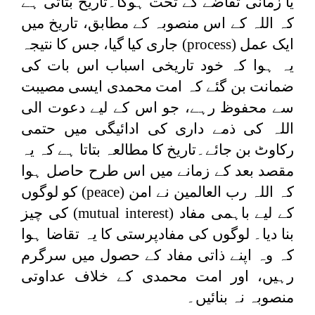
یا زمانی تقاضے کے تحت ہوگا۔تاریخ بتاتی ہے
کہ اللہ کے اس منصوبہ کے مطابق، تاریخ میں
ایک عمل (
process
) جاری کیا گیا، جس کا نتیجہ
یہ ہوا کہ خود تاریخی اسباب اس بات کی
ضمانت بن گئے کہ امت محمدی ایسی مصیبت
سے محفوظ رہے، جو اس کے لیے دعوت الی
اللہ کی ذمے داری کی ادائیگی میں حتمی
رکاوٹ بن جائے۔تاریخ کا مطالعہ بتاتا ہے کہ یہ
مقصد بعد کے زمانے میں اس طرح حاصل ہوا
کہ اللہ رب العالمین نے امن (
peace
) کو لوگوں
کے لیے باہمی مفاد (
mutual interest
) کی چیز
بنا دیا۔ لوگوں کی مفادپرستی کا یہ تقاضا ہوا
کہ وہ اپنے ذاتی مفاد کے حصول میں سرگرم
رہیں، اور امت محمدی کے خلاف عداوتی
منصوبہ نہ بنائیں۔