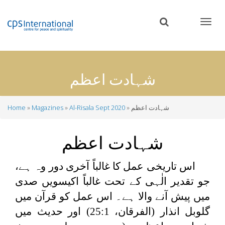
Skip
to
main
content
شہادت اعظم
شہادت اعظم
Al-Risala Sept 2020
Magazines
Home
Breadcrumb
شہادت اعظم
اس تاریخی عمل کا غالباً آخری دور وہ ہے،
جو تقدیر الٰہی کے تحت غالباً اکیسویں صدی
میں پیش آنے والا ہے۔ اس عمل کو قرآن میں
گلوبل انذار (الفرقان، 25:1) اور حدیث میں