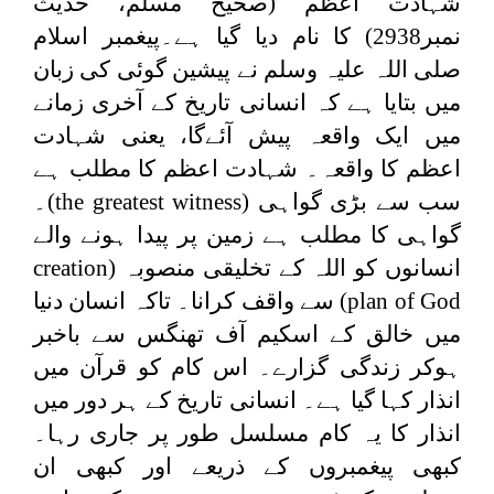
شہادت اعظم (صحیح مسلم، حدیث
نمبر2938) کا نام دیا گیا ہے۔پیغمبر اسلام
صلی اللہ علیہ وسلم نے پیشین گوئی کی زبان
میں بتایا ہے کہ انسانی تاریخ کے آخری زمانے
میں ایک واقعہ پیش آئےگا، یعنی شہادت
اعظم کا واقعہ۔ شہادت اعظم کا مطلب ہے
سب سے بڑی گواہی (
the greatest witness
)۔
گواہی کا مطلب ہے زمین پر پیدا ہونے والے
انسانوں کو اللہ کے تخلیقی منصوبہ (
creation
plan of God
) سے واقف کرانا۔ تاکہ انسان دنیا
میں خالق کے اسکیم آف تھنگس سے باخبر
ہوکر زندگی گزارے۔ اس کام کو قرآن میں
انذار کہا گیا ہے۔ انسانی تاریخ کے ہر دور میں
انذار کا یہ کام مسلسل طور پر جاری رہا۔
کبھی پیغمبروں کے ذریعے اور کبھی ان