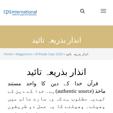
Skip
to
main
content
انذار بذریعہ تائید
انذار بذریعہ تائید
Al-Risala Sept 2020
Magazines
Home
Breadcrumb
انذار بذریعہ تائید
قرآن خدا کے دین کا واحد مستند
ماخذ (
authentic source
)ہے۔ خدا کے دین کے
لیےیہ مطلوب ہے کہ وہ سارے عالم میں
پھیلے۔ پھیلنے کا یہ عمل دو طریقوں