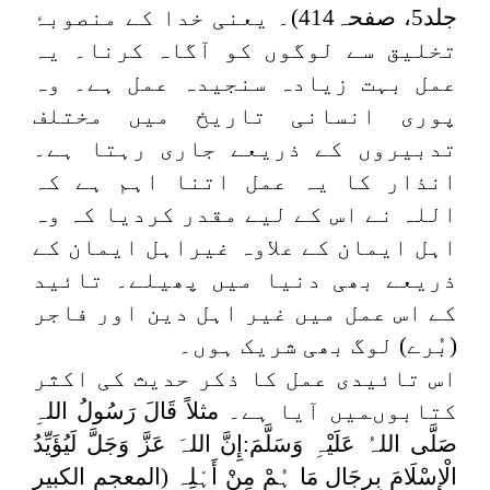
جلد5، صفحہ414)۔ یعنی خدا کے منصوبۂ
تخلیق سے لوگوں کو آگاہ کرنا۔ یہ
عمل بہت زیادہ سنجیدہ عمل ہے۔ وہ
پوری انسانی تاریخ میں مختلف
تدبیروں کے ذریعے جاری رہتا ہے۔
انذار کا یہ عمل اتنا اہم ہے کہ
اللہ نے اس کے لیے مقدر کردیا کہ وہ
اہل ایمان کے علاوہ غیراہل ایمان کے
ذریعے بھی دنیا میں پھیلے۔ تائید
کے اس عمل میں غیر اہل دین اور فاجر
(بُرے) لوگ بھی شریک ہوں۔
اس تائیدی عمل کا ذکر حدیث کی اکثر
کتابوںمیں آیا ہے۔
مثلاً قَالَ رَسُولُ اللہِ
صَلَّى اللہُ عَلَیْہِ وَسَلَّمَ:إِنَّ اللہَ عَزَّ وَجَلَّ لَیُؤَیِّدُ
الْإِسْلَامَ بِرِجَالٍ مَا ہُمْ مِنْ أَہْلِہ
(المعجم الکبیر