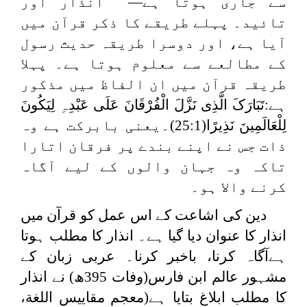
سے جاری ہوتا ہے— انذار اور
تائید۔ پہلے طریقے کا ذکر قرآن میں
آیا ہے، اور دوسرا طریقہ حدیث رسول
کے مطالعے سے معلوم ہوتا ہے۔ پہلا
طریقہ قرآن میں ان الفاظ میں مذکور
ہے:
تَبَارَکَ الَّذِی نَزَّلَ الْفُرْقَانَ عَلَى عَبْدِہِ لِیَکُونَ
لِلْعَالَمِینَ نَذِیرًا
(25:1)۔یعنی بابرکت ہے وہ
ذات جس نے اپنے بندے پر فرقان اتارا
تاکہ وہ جہان والوں کے لیے آگاہ
کرنے والا ہو۔
دین کی اشاعت کے اس عمل کو قرآن میں
انذار کا عنوان دیا گیا ہے۔ انذار کا مطلب ہوتا
ہےآگاہ کرنا، باخبر کرنا۔ عربی زبان کے
مشہور عالم ابن فارس(وفات 395ھ) نے انذار
کا مطلب ابلاغ بتایا ہے(معجم مقاییس اللغة،