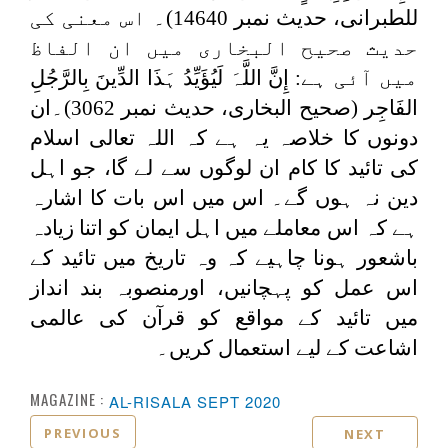
للطبرانی، حدیث نمبر 14640)۔ اس معنی کی
حدیث صحیح البخاری میں ان الفاظ
میں آئی ہے:
إِنَّ اللَّہَ لَیُؤَیِّدُ ہَذَا الدِّینَ بِالرَّجُلِ
الفَاجِر
(صحیح البخاری، حدیث نمبر 3062)۔ان
دونوں کا خلاصہ یہ ہے کہ اللہ تعالی اسلام
کی تائید کا کام ان لوگوں سے لے گا، جو اہل
دین نہ ہوں گے۔ اس میں اس بات کا اشارہ
ہے کہ اس معاملے میں اہل ایمان کو اتنا زیادہ
باشعور ہونا چاہیے کہ وہ تاریخ میں تائید کے
اس عمل کو پہچانیں، اورمنصوبہ بند انداز
میں تائید کے مواقع کو قرآن کی عالمی
اشاعت کے لیے استعمال کریں۔
MAGAZINE :
AL-RISALA SEPT 2020
PREVIOUS
NEXT