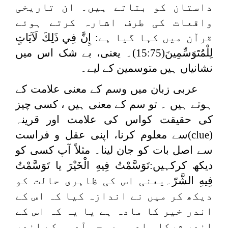
داستان کو بتاتے ہیں۔ ان تاریخی
واقعات کی طرف اشارہ کرتے ہوئے
قرآن میں کہا گیا ہے
: إِنَّ فِي ذَلِكَ لَآيَاتٍ
لِلْمُتَوَسِّمِينَ
(15:75)۔ یعنی، بے شک اس میں
نشانیاں ہیں متوسمین کے لیے۔
عربی زبان میں وسم کے معنی علامت کے
ہوتے ہیں ۔ تو سم کے معنی ہیں ، کسی چیز
کی حقیقت کواس کی علامت اور قرینہ
(
clue
)سے معلوم کرنا، اپنی عقل و فراست
سے اصل بات کو جان لینا۔ مثلاً آپ کسی کو
دیکھ کرکہیں:
تَوَسَّمْتُ فِيهِ الْخَيْرَ یا تَوَسَّمْتُ
فِيهِ الشَّرّ
۔یعنی اس کی ظاہری حالت کو
دیکھ کر میں نے اندازہ کیا کہ اس کے
اندر خیر کا مادہ ہے یا یہ کہ اس کے
اندر شرکا مادہ ہے۔ جس آدمی کے اندر