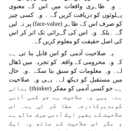
۔ وہ ظاہری واقعات میں اس کے معنوی
پہلوئوں کو دریافت کریں گے ۔ وہ کسی چیز
کو صرف اس کے ظاہر (
face-value
) پر نہ لیں
گے ۔بلکہ وہ اس کی گہرائی تک اتر کر اس
کی اصل حقیقت کو معلوم کریں گے۔
یہ صلاحیت آدمی کو اس قابل بنا تی ہے
کہ وہ محرومی کے واقعہ کو تجربہ میں ڈھال
لے۔ وہ معلومات کو سبق بنا سکے ۔وہ حال
میں مستقبل کو دیکھ لے۔ یہی وہ صلاحیت
ہے جو کسی آدمی کو مفکر (
thinker
) بناتی
ہے۔ یہی وہ صلاحیت ہے جو کسی آدمی
کومدبرکادرجہ عطا کر تی ہے۔ اس
صلاحیت کے بغیر ایک آدمی صرف عالم ہے
، مگر اس صلاحیت کے ساتھ وہ ایک