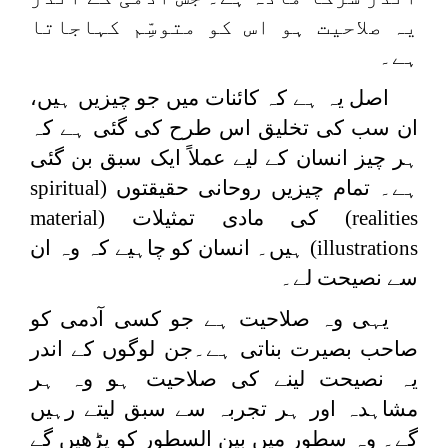
یہ صلاحیت ہو اس کو متوسِّم کہاجاتا
ہے۔
اصل یہ ہے کہ کائنات میں جو چیزیں ہیں،
ان سب کی تخلیق اس طرح کی گئی ہے کہ
ہر چیز انسان کے لیے عملاً ایک سبق بن گئی
ہے۔ تمام چیزیں روحانی حقیقتوں (
spiritual
realities
) کی مادی تمثیلات (
material
illustrations
) ہیں۔ انسان کو چاہیے کہ وہ ان
سے نصیحت لے۔
یہی وہ صلاحیت ہے جو کسی آدمی کو
صاحب بصیرت بناتی ہے۔جن لوگوں کے اندر
یہ نصیحت لینے کی صلاحیت ہو وہ ہر
مشاہدہ اور ہر تجربہ سے سبق لیتے رہیں
گے۔ وہ سطور میں بین السطور کو پڑھیں گے