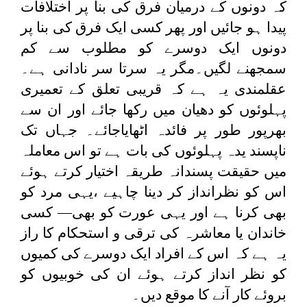
کہ دونوں کے درمیان فرق کی بنا پر اختلافات
پیدا ہو جائیں اور پھر کسی ایک فرق کی بنا پر
دونوں ایک دوسرے کو مطلوب سے کم
سمجھنے لگیں۔مگر یہ سرتا سر نادانی ہے۔
عقلمندی یہ ہے کہ قریبی تعلق کے تعمیری
پہلوئوں کو دھیان میں رکھا جائے اور ان سے
بھرپور طور پر فائدہ اٹھایاجائے۔ جہاں تک
ناپسند یدہ پہلوئوں کی بات ہے تو اس معاملہ
میں حقیقت پسندانہ طریقہ اختیار کرتے ہوئے
اس کو نظرانداز کر دینا چاہیے ،یہی مرد کو
بھی کرنا ہے اور یہی عورت کو بھی— کسی
خاندان یا معاشرہ کی ترقی و استحکام کا راز
یہ ہے کہ اس کے افراد ایک دوسرے کی کمیوں
کو نظر انداز کرتے ہوئے ان کی خوبیوں کو
بروئے کار آنے کا موقع دیں۔