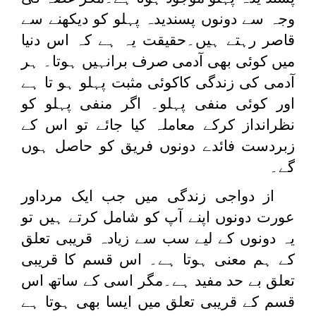
وجہ سے دونوں پسندیدہ پہلو کو دیکھنے سے
قاصر رہتے ہیں۔حقیقت یہ ہے کہ اس دنیا
میں کوئی بھی آدمی صرف برانہیں ہوتا۔ ہر
آدمی کی زندگی کاکوئی مثبت پہلو ہو تا ہے
اور کوئی منفی پہلو۔ اگر منفی پہلو کو
نظرانداز کرکے معاملہ کیا جائے تو اس کے
زبردست فائدے دونوں فریق کو حاصل ہوں
گے۔
از دواجی زندگی میں جب ایک مرداور
عورت دونوں اپنے آپ کو شامل کرتے ہیں تو
یہ دونوں کے لیے سب سے زیادہ قریبی تعلق
کے ہم معنی ہوتا ہے۔ اس قسم کا قریبی
تعلق بے حد مفید ہے۔مگر اسی کے ساتھ اس
قسم کے قریبی تعلق میں ایسا بھی ہوتا ہے