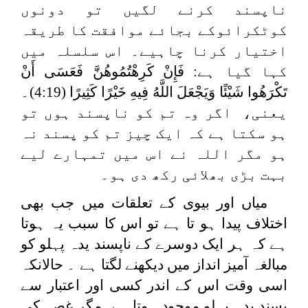
ناپسند کرنے لگیں تو دونوں
کوٹکرائوکے بجائے موافقت کا طریقہ
اختیار کرنا چاہیے۔ اس سلسلہ میں
کہا گیا ہے:
فَإِنْ كَرِهْتُمُوهُنَّ فَعَسَى أَنْ
تَكْرَهُوا شَيْئًا وَيَجْعَلَ اللَّهُ فِيهِ خَيْرًا كَثِيرًا
(4:19)۔
یعنی، اگر وہ تم کو ناپسند ہوں تو
ہو سکتا ہے کہ ایک چیز تم کو پسند نہ
ہو مگر اللہ نے اس میں تمہارے لیے
بہت بڑی بھلائی رکھ دی ہو۔
میاں اور بیوی کے تعلقات میں جب بھی
اختلاف پیدا ہو تا ہے تو اس کا سبب یہ ہوتا
ہے کہ ہر ایک دوسرے کے ناپسند یدہ پہلو کو
مبالغہ آمیز انداز میں دیکھنے لگتا ہے ۔ حالانکہ
اسی وقت اس کے اندر کسی اور اعتبار سے
پسند یدہ پہلو موجود ہوتا ہے۔مگر غصہ کی