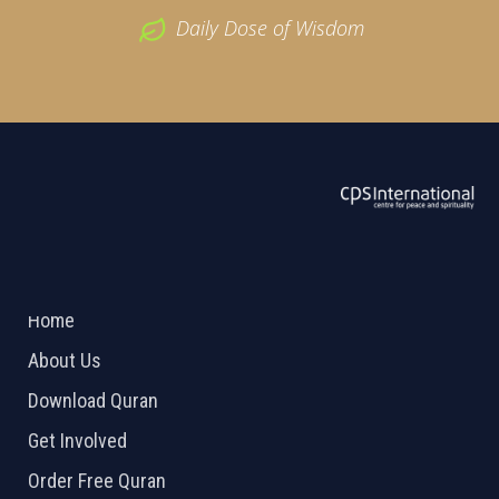
Daily Dose of Wisdom
ABOUT US
2026 Powered by
Openlogic Systems
Home
About Us
Download Quran
Get Involved
Order Free Quran